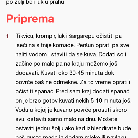
po želji beli luk u prahu
Priprema
Tikvicu, krompir, luk i šargarepu očistiti pa
iseći na sitnije komade. Peršun oprati pa sve
naliti vodom i staviti da se kuva. Dodati so i
začine po malo pa na kraju možemo još
dodavati. Kuvati oko 30-45 minuta dok
povrće baš ne odmekne. Za to vreme oprati i
očistiti spanać. Pred sam kraj dodati spanać
on je brzo gotov kuvati nekih 5-10 minuta još.
Vodu u kojoj je kuvano povrće prosuti skoro
svu, ostaviti samo malo na dnu. Možete
ostaviti jednu šolju ako kad izblendirate bude
baš gusto mada ja dodam mleko ili pavlaku