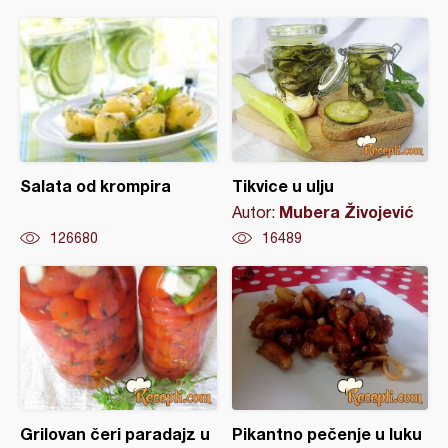
Salata od krompira
Tikvice u ulju
Mubera Živojević
Autor:
126680
16489
Grilovan čeri paradajz u
Pikantno pečenje u luku