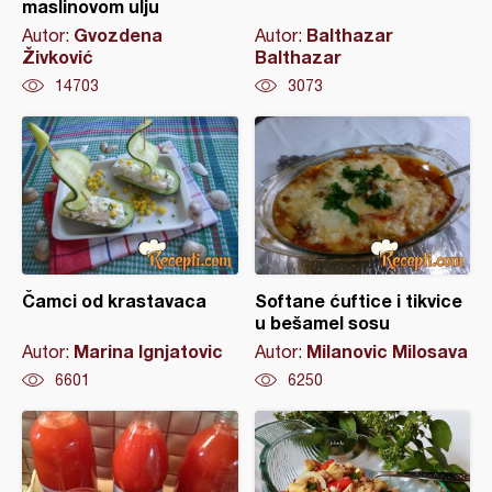
maslinovom ulju
Gvozdena
Balthazar
Autor:
Autor:
Živković
Balthazar
14703
3073
Čamci od krastavaca
Softane ćuftice i tikvice
u bešamel sosu
Marina Ignjatovic
Milanovic Milosava
Autor:
Autor:
6601
6250