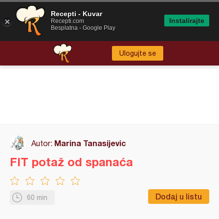
Recepti - Kuvar
Instalirajte
Recepti.com
Besplatna - Google Play
Ulogujte se
Marina Tanasijevic
Autor:
FIT potaž od spanaća
Dodaj u listu
60 min