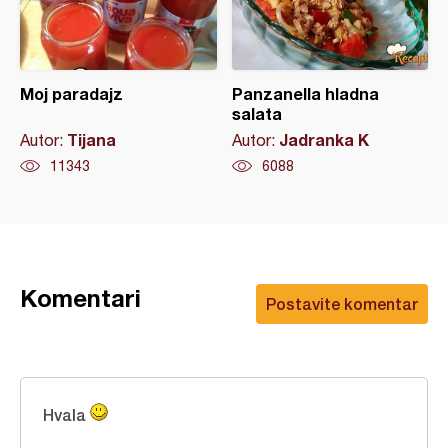
Moj paradajz
Panzanella hladna
salata
Tijana
Jadranka K
Autor:
Autor:
11343
6088
Komentari
Postavite komentar
Hvala