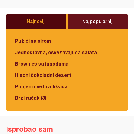
Najnoviji
Najpopularniji
Pužići sa sirom
Jednostavna, osvežavajuća salata
Brownies sa jagodama
Hladni čokoladni dezert
Punjeni cvetovi tikvica
Brzi ručak (3)
Isprobao sam