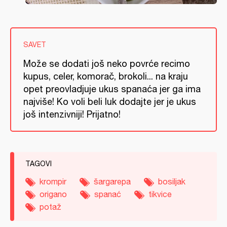
SAVET
Može se dodati još neko povrće recimo
kupus, celer, komorač, brokoli... na kraju
opet preovladjuje ukus spanaća jer ga ima
najviše! Ko voli beli luk dodajte jer je ukus
još intenzivniji! Prijatno!
TAGOVI
krompir
šargarepa
bosiljak
origano
spanać
tikvice
potaž