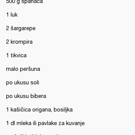
500 g spanaća
1 luk
2 šargarepe
2 krompira
1 tikvica
malo peršuna
po ukusu soli
po ukusu bibera
1 kašičica origana, bosiljka
1 dl mleka ili pavlake za kuvanje