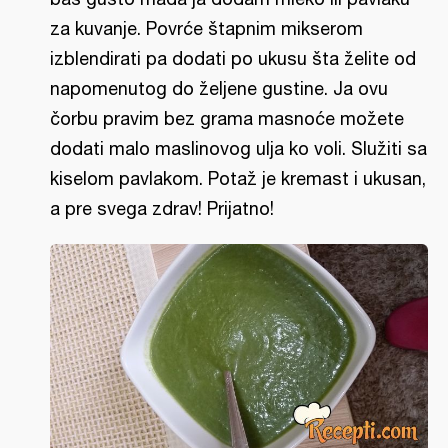
za kuvanje. Povrće štapnim mikserom
izblendirati pa dodati po ukusu šta želite od
napomenutog do željene gustine. Ja ovu
čorbu pravim bez grama masnoće možete
dodati malo maslinovog ulja ko voli. Služiti sa
kiselom pavlakom. Potaž je kremast i ukusan,
a pre svega zdrav! Prijatno!