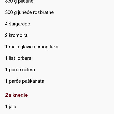
330 g piletine
300 g juneće rozbratne
4 šargarepe
2 krompira
1 mala glavica crnog luka
1 list lorbera
1 parče celera
1 parče paškanata
Za knedle
1 jaje