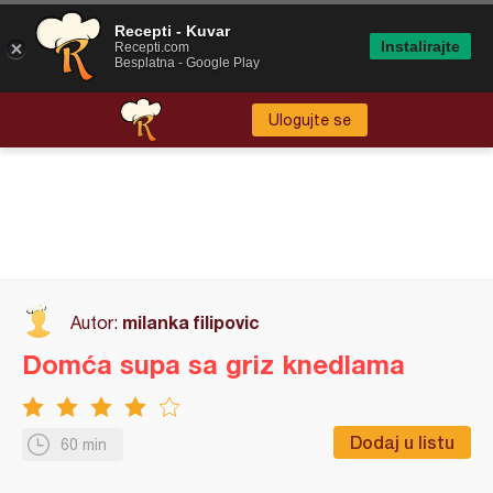
Recepti - Kuvar
Instalirajte
Recepti.com
Besplatna - Google Play
Ulogujte se
milanka filipovic
Autor:
Domća supa sa griz knedlama
Dodaj u listu
60 min