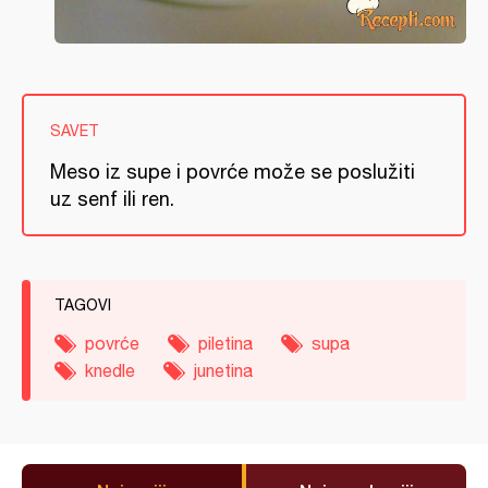
SAVET
Meso iz supe i povrće može se poslužiti
uz senf ili ren.
TAGOVI
povrće
piletina
supa
knedle
junetina