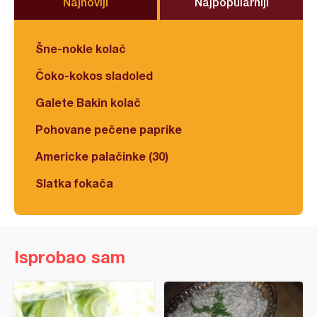
Najnoviji
Najpopularniji
Šne-nokle kolač
Čoko-kokos sladoled
Galete Bakin kolač
Pohovane pečene paprike
Americke palačinke (30)
Slatka fokača
Isprobao sam