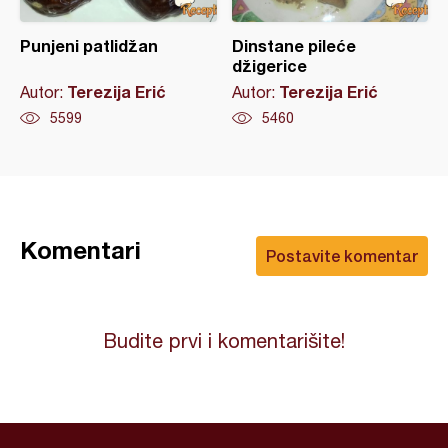
Punjeni patlidžan
Dinstane pileće
džigerice
Terezija Erić
Terezija Erić
Autor:
Autor:
5599
5460
Komentari
Postavite komentar
Budite prvi i komentarišite!