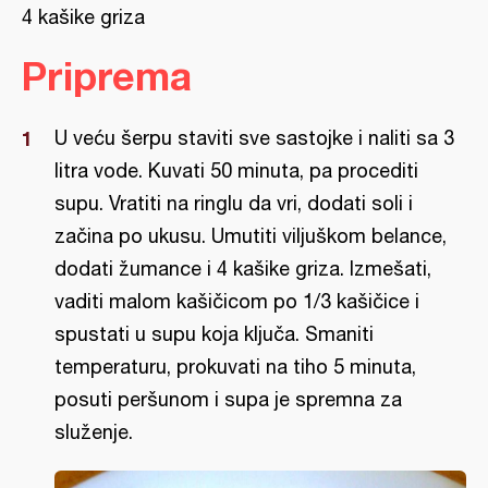
4 kašike griza
Priprema
U veću šerpu staviti sve sastojke i naliti sa 3
litra vode. Kuvati 50 minuta, pa procediti
supu. Vratiti na ringlu da vri, dodati soli i
začina po ukusu. Umutiti viljuškom belance,
dodati žumance i 4 kašike griza. Izmešati,
vaditi malom kašičicom po 1/3 kašičice i
spustati u supu koja ključa. Smaniti
temperaturu, prokuvati na tiho 5 minuta,
posuti peršunom i supa je spremna za
služenje.