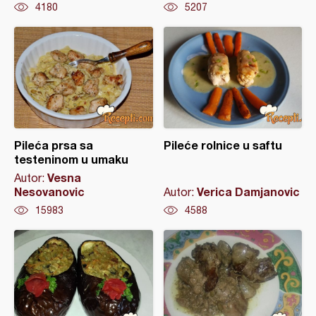
4180
5207
Pileća prsa sa
Pileće rolnice u saftu
testeninom u umaku
Vesna
Autor:
Nesovanovic
Verica Damjanovic
Autor:
15983
4588