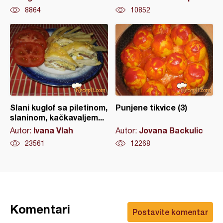
8864
10852
Slani kuglof sa piletinom,
Punjene tikvice (3)
slaninom, kačkavaljem...
Ivana Vlah
Jovana Backulic
Autor:
Autor:
23561
12268
Komentari
Postavite komentar