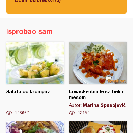
Džem od breskvi (3)
Isprobao sam
Salata od krompira
Lovačke šnicle sa belim
mesom
Marina Spasojević
Autor:
126667
13152