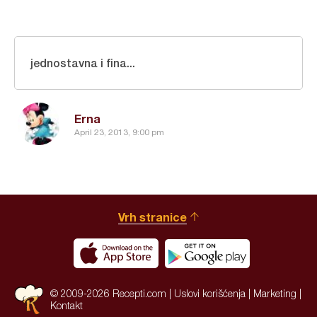
jednostavna i fina...
Erna
April 23, 2013, 9:00 pm
Vrh stranice
© 2009-2026 Recepti.com |
Uslovi korišćenja
|
Marketing
|
Kontakt