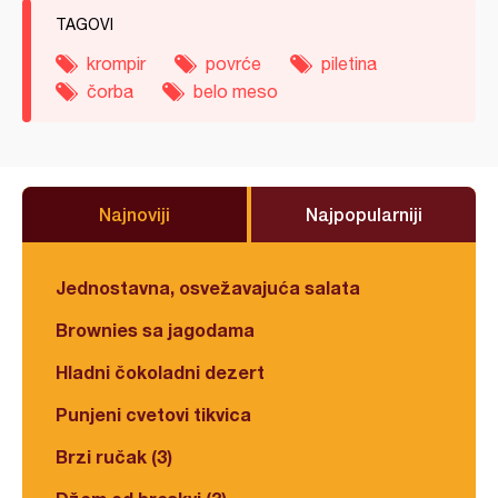
TAGOVI
krompir
povrće
piletina
čorba
belo meso
Najnoviji
Najpopularniji
Jednostavna, osvežavajuća salata
Brownies sa jagodama
Hladni čokoladni dezert
Punjeni cvetovi tikvica
Brzi ručak (3)