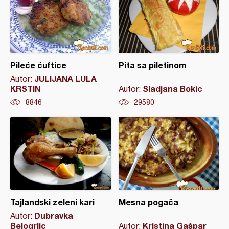
Pileće ćuftice
Pita sa piletinom
JULIJANA LULA
Autor:
KRSTIN
Sladjana Bokic
Autor:
8846
29580
Tajlandski zeleni kari
Mesna pogača
Dubravka
Autor:
Belogrlic
Kristina Gašpar
Autor: