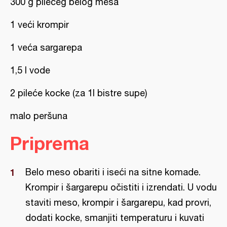
300 g pilećeg belog mesa
1 veći krompir
1 veća sargarepa
1,5 l vode
2 pileće kocke (za 1l bistre supe)
malo peršuna
Priprema
Belo meso obariti i iseći na sitne komade.
Krompir i šargarepu očistiti i izrendati. U vodu
staviti meso, krompir i šargarepu, kad provri,
dodati kocke, smanjiti temperaturu i kuvati