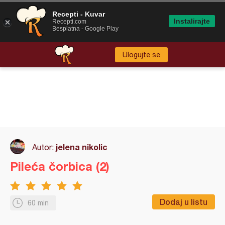
Recepti - Kuvar
Instalirajte
Recepti.com
Besplatna - Google Play
Ulogujte se
jelena nikolic
Autor:
Pileća čorbica (2)
Dodaj u listu
60 min