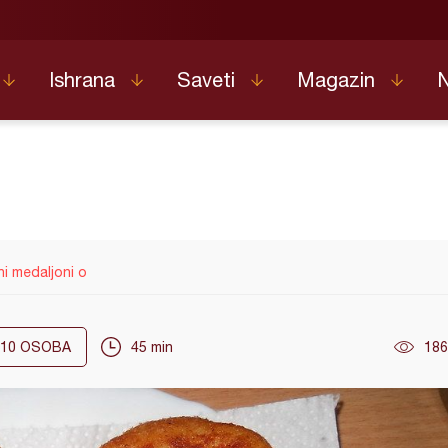
Ishrana
Saveti
Magazin
ni medaljoni o
10
OSOBA
45 min
186