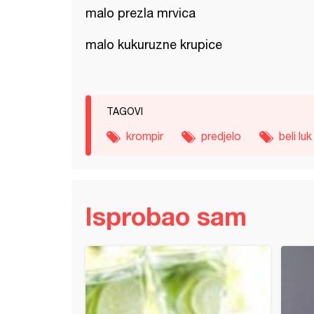
malo prezla mrvica
malo kukuruzne krupice
TAGOVI
krompir
predjelo
beli luk
Isprobao sam
 ručak