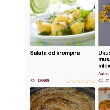
Salata od krompira
Uku
musa
mle
Autor:
126668
21
k bez zaprške