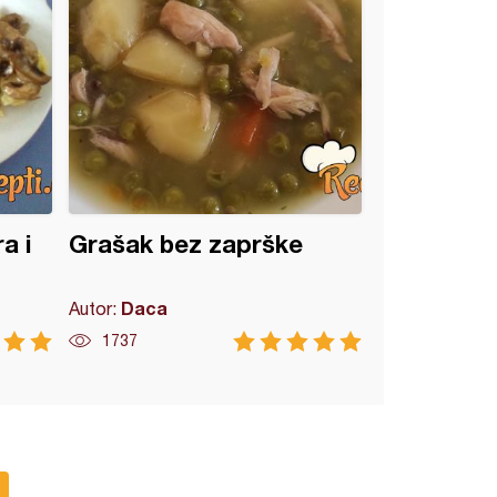
a i
Grašak bez zaprške
Daca
Autor:
1737