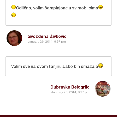
Odlično, volim šampinjone u svimoblicima
Gvozdena Živković
January 26, 2014, 9:37 pm
Volim sve na ovom tanjiru.Lako bih smazala
Dubravka Belogrlic
January 26, 2014, 9:27 pm