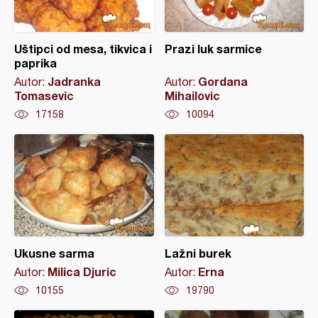
Uštipci od mesa, tikvica i
Prazi luk sarmice
paprika
Jadranka
Gordana
Autor:
Autor:
Tomasevic
Mihailovic
17158
10094
Ukusne sarma
Lažni burek
Milica Djuric
Erna
Autor:
Autor:
10155
19790