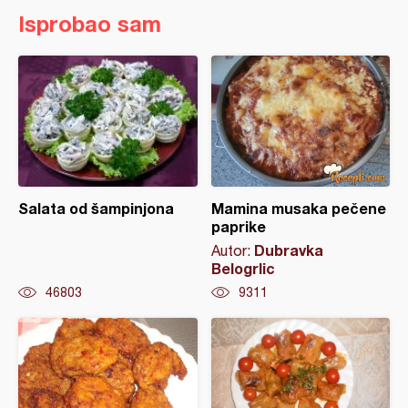
Isprobao sam
Salata od šampinjona
Mamina musaka pečene
paprike
Dubravka
Autor:
Belogrlic
46803
9311