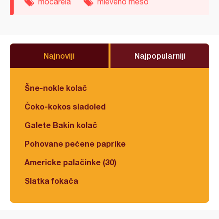
mocarela
mleveno meso
Najnoviji
Najpopularniji
Šne-nokle kolač
Čoko-kokos sladoled
Galete Bakin kolač
Pohovane pečene paprike
Americke palačinke (30)
Slatka fokača