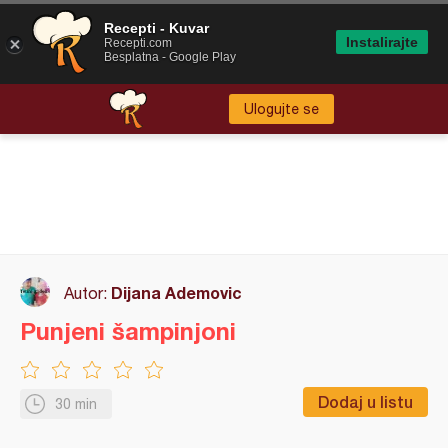
Recepti - Kuvar
Instalirajte
Recepti.com
Besplatna - Google Play
Ulogujte se
Dijana Ademovic
Autor:
Punjeni šampinjoni
Dodaj u listu
30 min