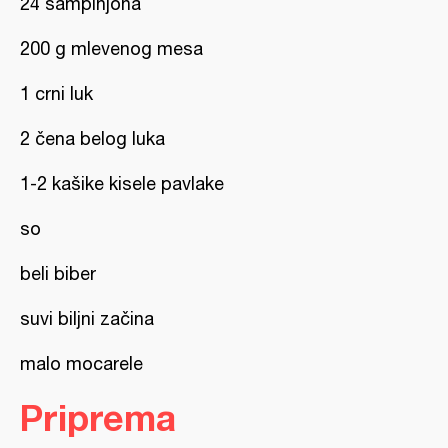
24 šampinjona
200 g mlevenog mesa
1 crni luk
2 čena belog luka
1-2 kašike kisele pavlake
so
beli biber
suvi biljni začina
malo mocarele
Priprema