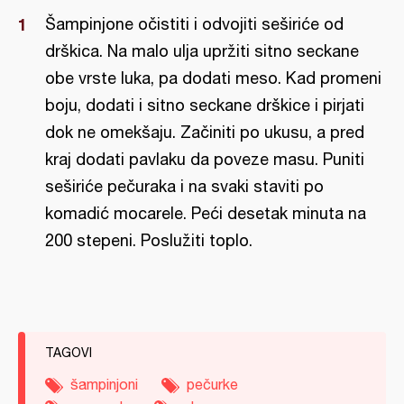
Šampinjone očistiti i odvojiti seširiće od
drškica. Na malo ulja upržiti sitno seckane
obe vrste luka, pa dodati meso. Kad promeni
boju, dodati i sitno seckane drškice i pirjati
dok ne omekšaju. Začiniti po ukusu, a pred
kraj dodati pavlaku da poveze masu. Puniti
seširiće pečuraka i na svaki staviti po
komadić mocarele. Peći desetak minuta na
200 stepeni. Poslužiti toplo.
TAGOVI
šampinjoni
pečurke