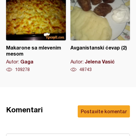
Makarone sa mlevenim
Avganistanski ćevap (2)
mesom
Gaga
Jelena Vasić
Autor:
Autor:
109278
48743
Komentari
Postavite komentar