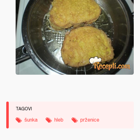
TAGOVI
šunka
hleb
prženice