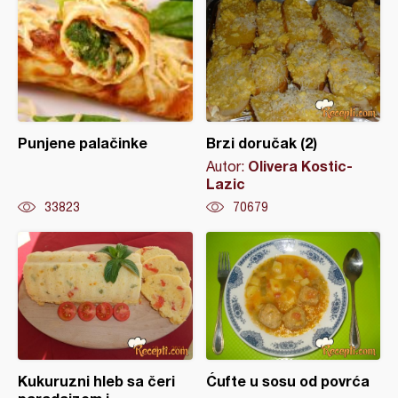
Punjene palačinke
Brzi doručak (2)
Olivera Kostic-
Autor:
Lazic
33823
70679
Kukuruzni hleb sa čeri
Ćufte u sosu od povrća