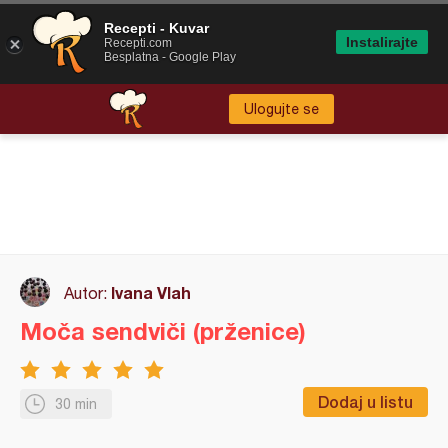
Recepti - Kuvar
Instalirajte
Recepti.com
Besplatna - Google Play
Ulogujte se
Ivana Vlah
Autor:
Moča sendviči (prženice)
Dodaj u listu
30 min