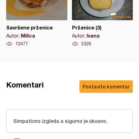
Savršene prženice
Prženice (3)
Milica
Ivana
Autor:
Autor:
12477
5326
Komentari
Postavite komentar
Simpaticno izgleda a sigurno je ukusno.