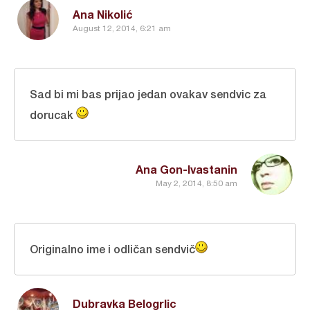
Ana Nikolić
August 12, 2014, 6:21 am
Sad bi mi bas prijao jedan ovakav sendvic za
dorucak
Ana Gon-Ivastanin
May 2, 2014, 8:50 am
Originalno ime i odličan sendvič
Dubravka Belogrlic