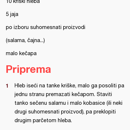
10 kriški hleba
5 jaja
po izboru suhomesnati proizvodi
(salama, čajna...)
malo kečapa
Priprema
Hleb iseći na tanke kriške, malo ga posoliti pa
jednu stranu premazati kečapom. Staviti
tanko sečenu salamu i malo kobasice (ili neki
drugi suhomesnati proizvod), pa preklopiti
drugim parčetom hleba.