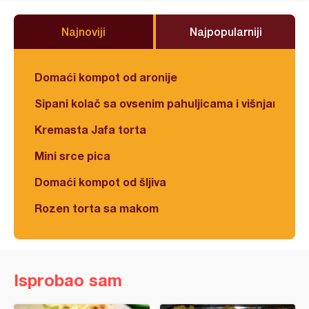
Najnoviji
Najpopularniji
Domaći kompot od aronije
Sipani kolač sa ovsenim pahuljicama i višnjama
Kremasta Jafa torta
Mini srce pica
Domaći kompot od šljiva
Rozen torta sa makom
Isprobao sam