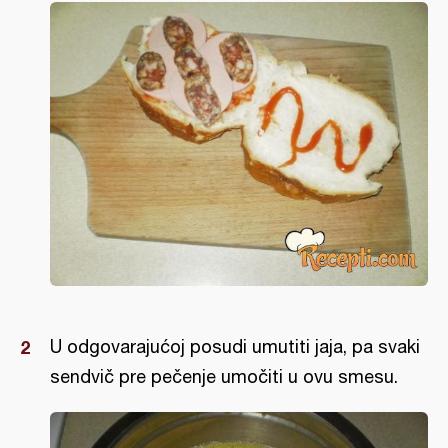
U odgovarajućoj posudi umutiti jaja, pa svaki
sendvič pre pečenje umočiti u ovu smesu.