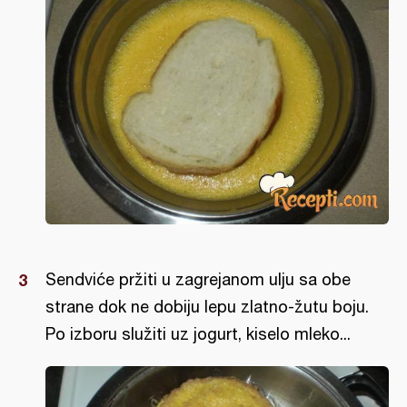
Sendviće pržiti u zagrejanom ulju sa obe
strane dok ne dobiju lepu zlatno-žutu boju.
Po izboru služiti uz jogurt, kiselo mleko...