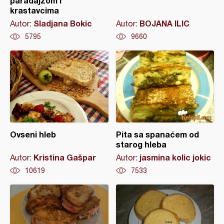
paradajzom i
krastavcima
Sladjana Bokic
BOJANA ILIC
Autor:
Autor:
5795
9660
Ovseni hleb
Pita sa spanaćem od
starog hleba
Kristina Gašpar
jasmina kolic jokic
Autor:
Autor:
10619
7533