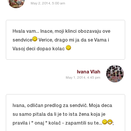
May 2, 2014, 5:00 am
Hvala vam... Inace, moji klinci obozavaju ove
sendvice
Verice, drago mi ja da se Vama i
Vasoj deci dopao kolac
Ivana Vlah
May 1, 2014, 4:45 pm
Ivana, odličan predlog za sendvič. Moja deca
su samo pitala da li je to ista žena koja je
pravila i " onaj " kolač - zapamtili su te...
;