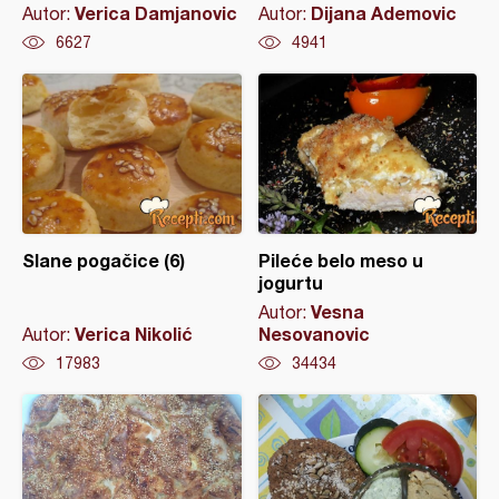
Verica Damjanovic
Dijana Ademovic
Autor:
Autor:
6627
4941
Slane pogačice (6)
Pileće belo meso u
jogurtu
Vesna
Autor:
Verica Nikolić
Nesovanovic
Autor:
17983
34434