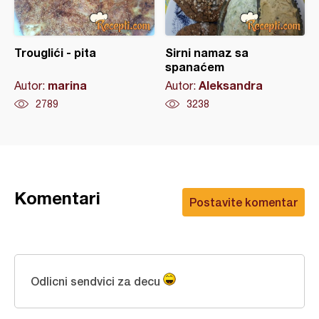
Trouglići - pita
Sirni namaz sa
spanaćem
marina
Aleksandra
Autor:
Autor:
2789
3238
Komentari
Postavite komentar
Odlicni sendvici za decu