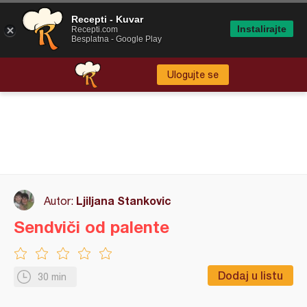
Recepti - Kuvar
Instalirajte
Recepti.com
Besplatna - Google Play
Ulogujte se
Ljiljana Stankovic
Autor:
Sendviči od palente
Dodaj u listu
30 min