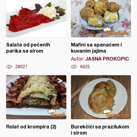
Salata od pečenih
Mafini sa spanaćem i
parika sa sirom
kuvanim jajima
JASNA PROKOPIC
Autor:
28027
6625
Rolat od krompira (2)
Burekčići sa prazilukom
i sirom