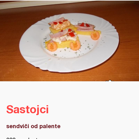
Sastojci
sendviči od palente