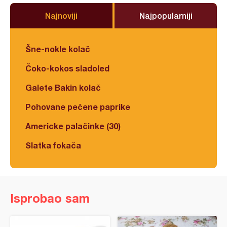
Najnoviji
Najpopularniji
Šne-nokle kolač
Čoko-kokos sladoled
Galete Bakin kolač
Pohovane pečene paprike
Americke palačinke (30)
Slatka fokača
Isprobao sam