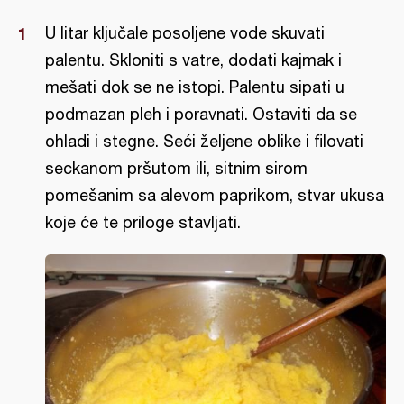
U litar ključale posoljene vode skuvati
palentu. Skloniti s vatre, dodati kajmak i
mešati dok se ne istopi. Palentu sipati u
podmazan pleh i poravnati. Ostaviti da se
ohladi i stegne. Seći željene oblike i filovati
seckanom pršutom ili, sitnim sirom
pomešanim sa alevom paprikom, stvar ukusa
koje će te priloge stavljati.