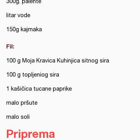
300g. palente
litar vode
150g kajmaka
Fil:
100 g Moja Kravica Kuhinjica sitnog sira
100 g topljeniog sira
1 kašičica tucane paprike
malo pršute
malo soli
Priprema