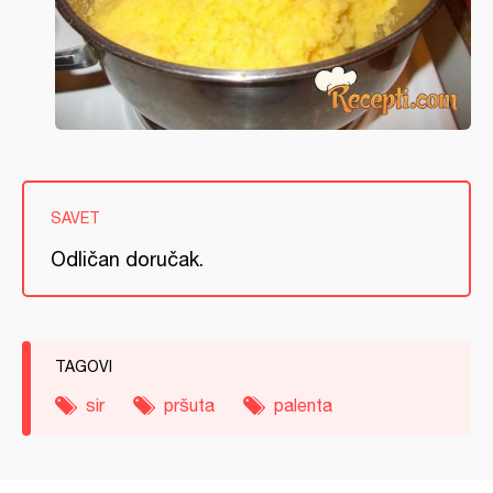
SAVET
Odličan doručak.
TAGOVI
sir
pršuta
palenta