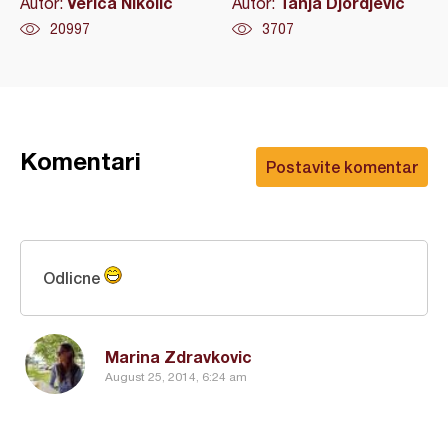
Verica Nikolić
Tanja Djordjevic
Autor:
Autor:
20997
3707
Komentari
Postavite komentar
Odlicne
Marina Zdravkovic
August 25, 2014, 6:24 am