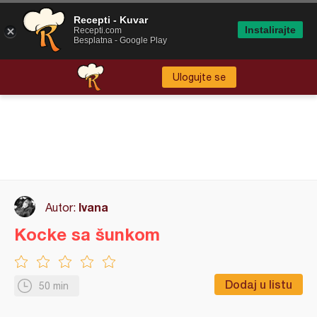
Recepti - Kuvar
Instalirajte
Recepti.com
Besplatna - Google Play
Ulogujte se
Ivana
Autor:
Kocke sa šunkom
Dodaj u listu
50 min