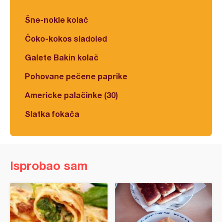
Šne-nokle kolač
Čoko-kokos sladoled
Galete Bakin kolač
Pohovane pečene paprike
Americke palačinke (30)
Slatka fokača
Isprobao sam