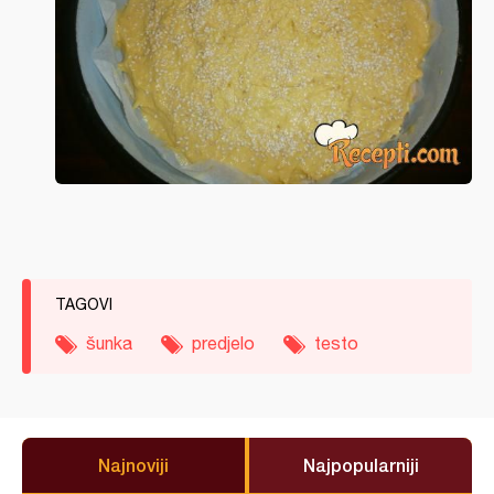
TAGOVI
šunka
predjelo
testo
Najnoviji
Najpopularniji