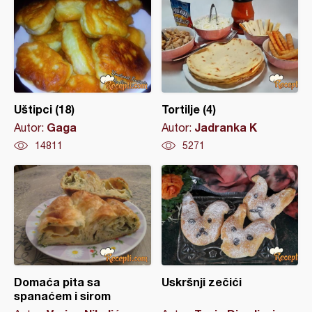
Uštipci (18)
Tortilje (4)
Gaga
Jadranka K
Autor:
Autor:
14811
5271
Domaća pita sa
Uskršnji zečići
spanaćem i sirom