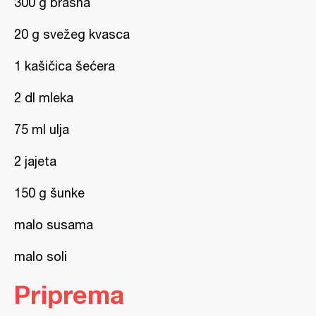
300 g brašna
20 g svežeg kvasca
1 kašičica šećera
2 dl mleka
75 ml ulja
2 jajeta
150 g šunke
malo susama
malo soli
Priprema