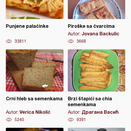
Punjene palačinke
Piroške sa čvarcima
Jovana Backulic
Autor:
33811
3668
Crni hleb sa semenkama
Brzi štapići sa chia
semenkama
Verica Nikolić
Драгана Васић
Autor:
Autor:
5240
9391