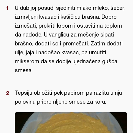
U dubljoj posudi sjediniti mlako mleko, šećer,
izmrvljeni kvasac i kašičicu brašna. Dobro
izmešati, prekriti krpom i ostaviti na toplom
da nadođe. U vanglicu za mešenje sipati
brašno, dodati so i promešati. Zatim dodati
ulje, jaja i nadošao kvasac, pa umutiti
mikserom da se dobije ujednačena gušća
smesa.
Tepsiju obložiti pek papirom pa razlitu u nju
polovinu pripremljene smese za koru.