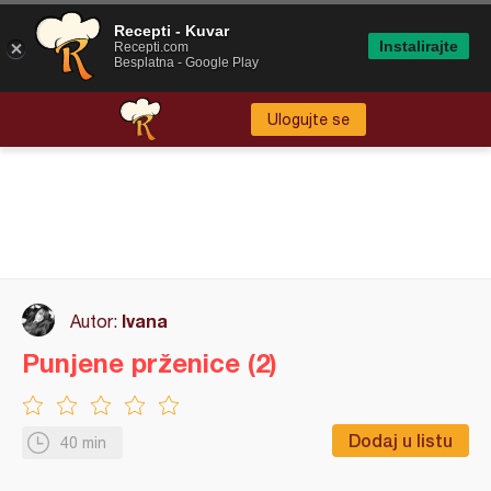
Recepti - Kuvar
Instalirajte
Recepti.com
Besplatna - Google Play
Ulogujte se
Ivana
Autor:
Punjene prženice (2)
Dodaj u listu
40 min