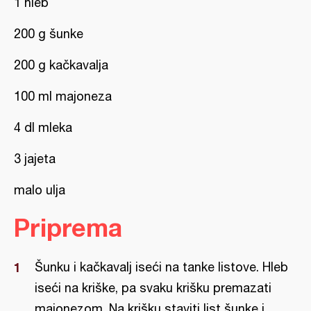
1 hleb
200 g šunke
200 g kačkavalja
100 ml majoneza
4 dl mleka
3 jajeta
malo ulja
Priprema
Šunku i kačkavalj iseći na tanke listove. Hleb
iseći na kriške, pa svaku krišku premazati
majonezom. Na krišku staviti list šunke i