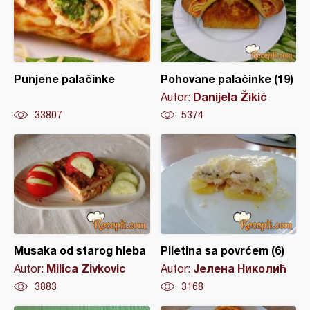
Punjene palačinke
Pohovane palačinke (19)
Danijela Žikić
Autor:
33807
5374
Musaka od starog hleba
Piletina sa povrćem (6)
Milica Zivkovic
Јелена Николић
Autor:
Autor:
3883
3168