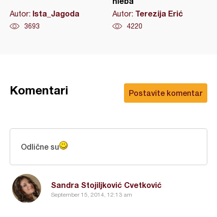
hleba
Ista_Jagoda
Terezija Erić
Autor:
Autor:
3693
4220
Komentari
Postavite komentar
Odlične su
Sandra Stojiljković Cvetković
September 15, 2014, 12:13 am