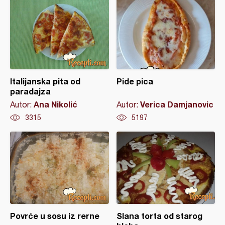
Italijanska pita od
Pide pica
paradajza
Ana Nikolić
Verica Damjanovic
Autor:
Autor:
3315
5197
Povrće u sosu iz rerne
Slana torta od starog