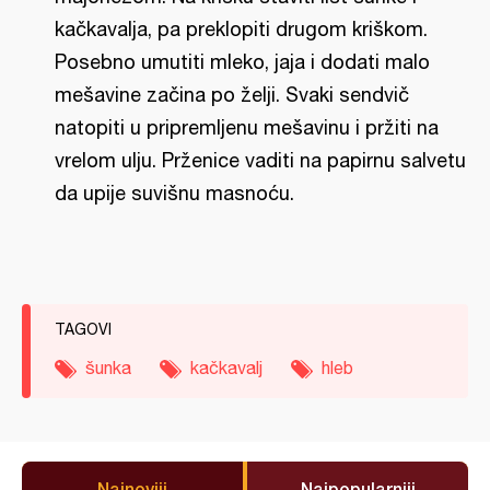
kačkavalja, pa preklopiti drugom kriškom.
Posebno umutiti mleko, jaja i dodati malo
mešavine začina po želji. Svaki sendvič
natopiti u pripremljenu mešavinu i pržiti na
vrelom ulju. Prženice vaditi na papirnu salvetu
da upije suvišnu masnoću.
TAGOVI
šunka
kačkavalj
hleb
Najnoviji
Najpopularniji