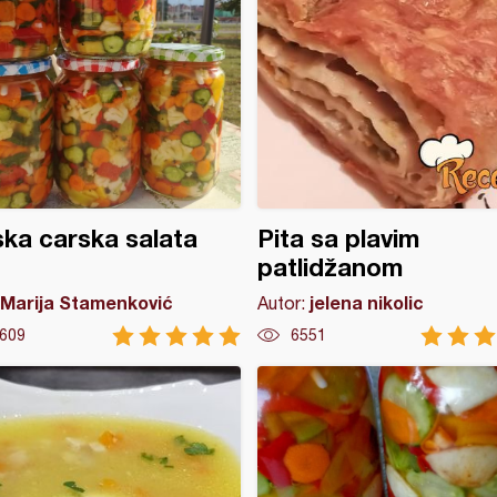
ka carska salata
Pita sa plavim
patlidžanom
Marija Stamenković
jelena nikolic
Autor:
609
6551