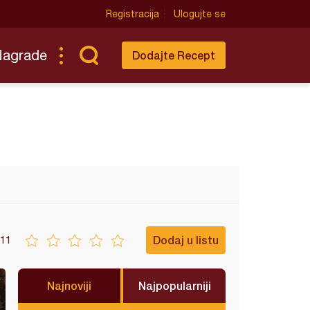
Registracija
Ulogujte se
Nagrade
Dodajte Recept
Dodaj u listu
11
Najnoviji
Najpopularniji