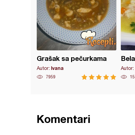
Grašak sa pečurkama
Bela
Ivana
Autor:
Autor:
7959
15
Komentari