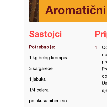
Aromatični
Sastojci
Pr
Potrebno je:
Oč
do
1 kg belog krompira
pr
3 šargarepe
Pr
do
1 jabuka
Um
1/4 celera
sj
po ukusu biber i so