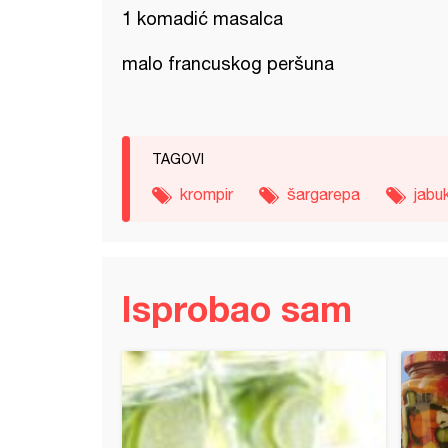
1 komadić masalca
malo francuskog peršuna
TAGOVI
krompir
šargarepa
jabu
Isprobao sam
avci punjeni šargarepom