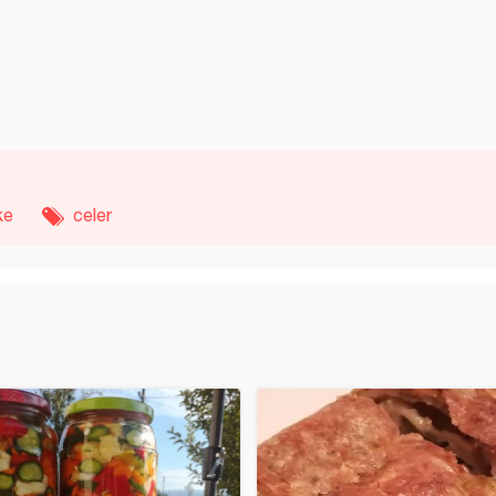
ke
celer