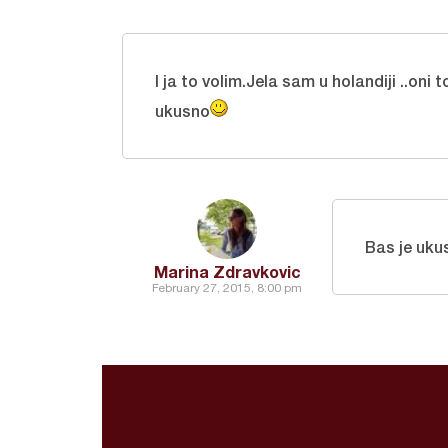
I ja to volim.Jela sam u holandiji ..oni
ukusno
Bas je uk
Marina Zdravkovic
February 27, 2015, 8:00 pm