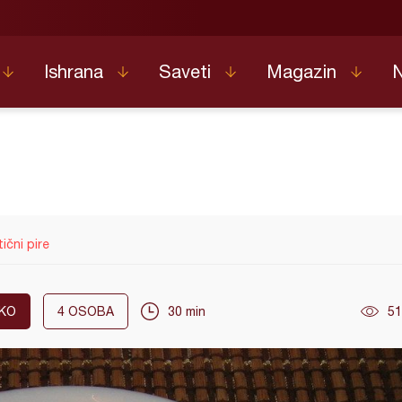
Ishrana
Saveti
Magazin
ični pire
KO
4
OSOBA
30 min
51