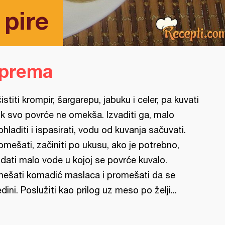
 pire
iprema
istiti krompir, šargarepu, jabuku i celer, pa kuvati
k svo povrće ne omekša. Izvaditi ga, malo
ohladiti i ispasirati, vodu od kuvanja sačuvati.
omešati, začiniti po ukusu, ako je potrebno,
dati malo vode u kojoj se povrće kuvalo.
ešati komadić maslaca i promešati da se
edini. Poslužiti kao prilog uz meso po želji...