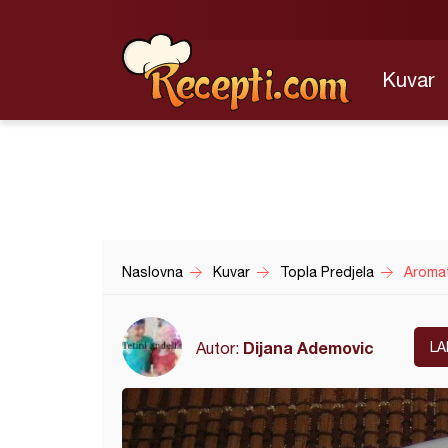
Kuvar
Naslovna
Kuvar
Topla Predjela
Aromat
Dijana Ademovic
Autor:
LA