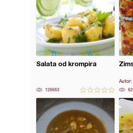
Salata od krompira
Zims
Autor:
126663
62
a salata