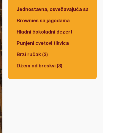
Jednostavna, osvežavajuća salata
Brownies sa jagodama
Hladni čokoladni dezert
Punjeni cvetovi tikvica
Brzi ručak (3)
Džem od breskvi (3)