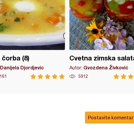
 čorba (8)
Cvetna zimska salat
Danijela Djordjevic
Gvozdena Živković
Autor:
161
5912
Postavite komentar