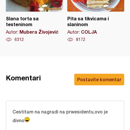
Slana torta sa
Pita sa tikvicama i
testeninom
slaninom
Mubera Živojević
COLJA
Autor:
Autor:
6312
8172
Komentari
Postavite komentar
Cestitam na nagradi na prwesidentu,ovo je
divno