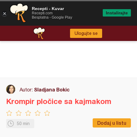
Recepti - Kuvar
Instalirajte
Recepti.com
Besplatna - Google Play
Ulogujte se
Sladjana Bokic
Autor:
Krompir pločice sa kajmakom
Dodaj u listu
50 min