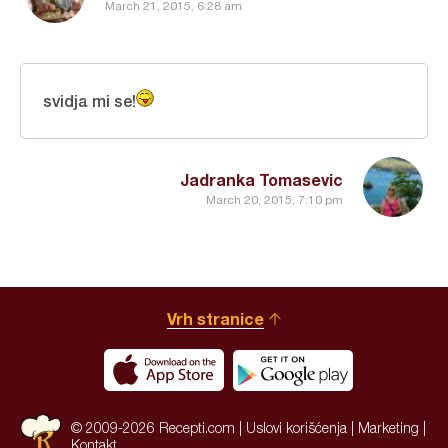
March 21, 2015, 6:28 am
svidja mi se!
Jadranka Tomasevic
March 20, 2015, 7:10 pm
Vrh stranice
© 2009-2026 Recepti.com |
Uslovi korišćenja
|
Marketing
|
Kontakt