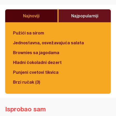
Najnoviji
Najpopularniji
Pužići sa sirom
Jednostavna, osvežavajuća salata
Brownies sa jagodama
Hladni čokoladni dezert
Punjeni cvetovi tikvica
Brzi ručak (3)
Isprobao sam