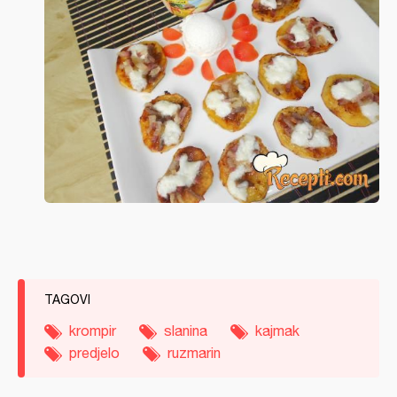
TAGOVI
krompir
slanina
kajmak
predjelo
ruzmarin