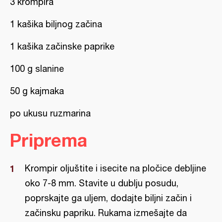
3 krompira
1 kašika biljnog začina
1 kašika začinske paprike
100 g slanine
50 g kajmaka
po ukusu ruzmarina
Priprema
Krompir oljuštite i isecite na pločice debljine
oko 7-8 mm. Stavite u dublju posudu,
poprskajte ga uljem, dodajte biljni začin i
začinsku papriku. Rukama izmešajte da