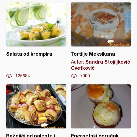
Salata od krompira
Tortilje Meksikana
Sandra Stojiljković
Autor:
Cvetković
126684
7000
Ražnjići od palente i
Energetski doručak