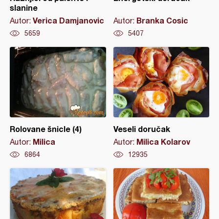
slanine
Verica Damjanovic
Branka Cosic
Autor:
Autor:
5659
5407
Rolovane šnicle (4)
Veseli doručak
Milica
Milica Kolarov
Autor:
Autor:
6864
12935