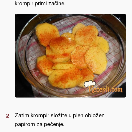
krompir primi začine.
Zatim krompir složite u pleh obložen
papirom za pečenje.