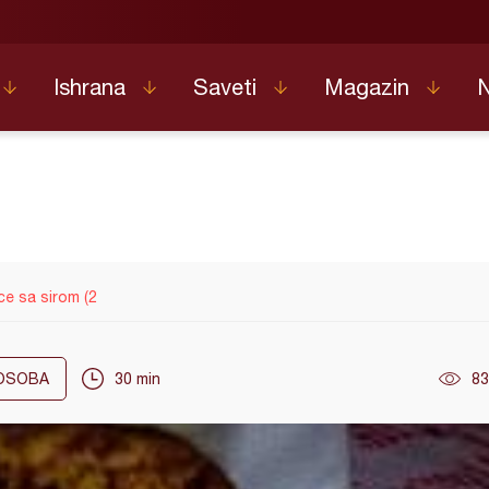
Ishrana
Saveti
Magazin
ce sa sirom (2
OSOBA
30 min
83