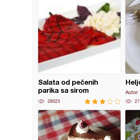
Salata od pečenih
Helj
parika sa sirom
Autor:
28023
27
ce sa pečenicom i sirom