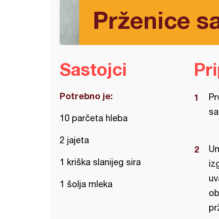
Prženice sa
Sastojci
Pr
Potrebno je:
Pr
sa
10 parčeta hleba
2 jajeta
Um
1 kriška slanijeg sira
iz
uv
1 šolja mleka
ob
pr