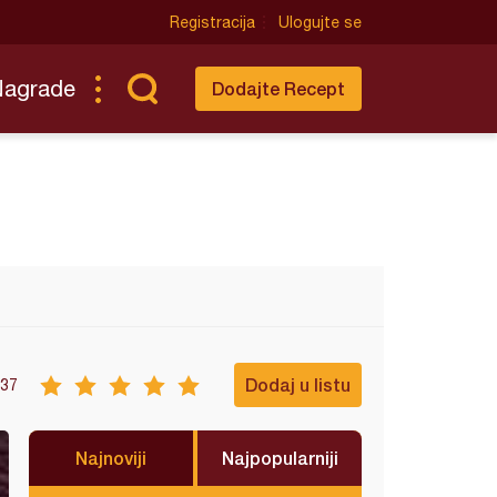
Registracija
Ulogujte se
Nagrade
Dodajte Recept
Dodaj u listu
37
Najnoviji
Najpopularniji