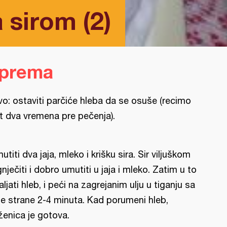
 sirom (2)
iprema
vo: ostaviti parčiće hleba da se osuše (recimo
t dva vremena pre pečenja).
utiti dva jaja, mleko i krišku sira. Sir viljuškom
gnječiti i dobro umutiti u jaja i mleko. Zatim u to
aljati hleb, i peći na zagrejanim ulju u tiganju sa
e strane 2-4 minuta. Kad porumeni hleb,
ženica je gotova.