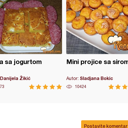
a sa jogurtom
Mini projice sa siro
Danijela Žikić
Sladjana Bokic
Autor:
73
10424
Postavite komentar