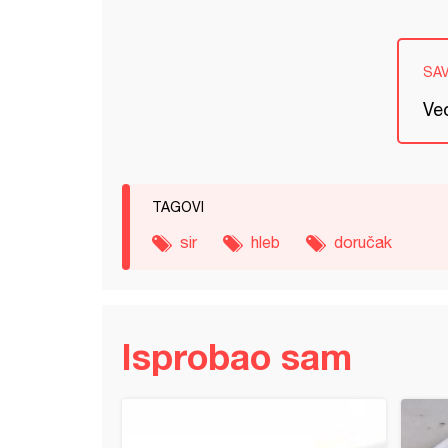
SA
Ve
TAGOVI
sir
hleb
doručak
Isprobao sam
ena testenina (2)