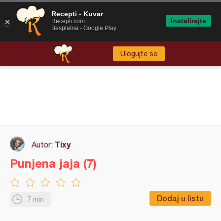
Recepti - Kuvar
Instalirajte
Recepti.com
Besplatna - Google Play
Ulogujte se
Tixy
Autor:
Punjena jaja (7)
Dodaj u listu
7 min