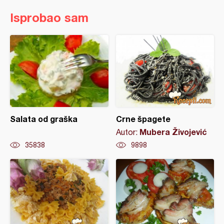
Isprobao sam
Salata od graška
Crne špagete
Mubera Živojević
Autor:
35838
9898