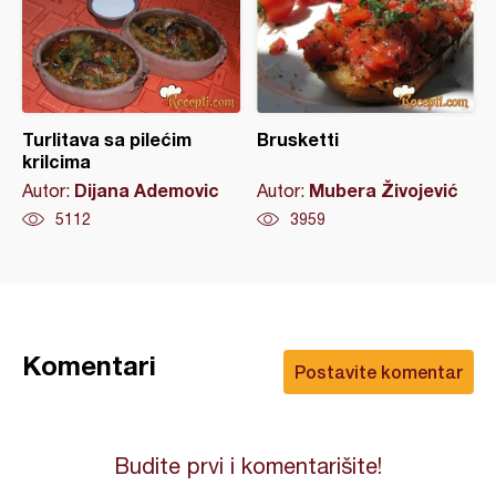
Turlitava sa pilećim
Brusketti
krilcima
Dijana Ademovic
Mubera Živojević
Autor:
Autor:
5112
3959
Komentari
Postavite komentar
Budite prvi i komentarišite!