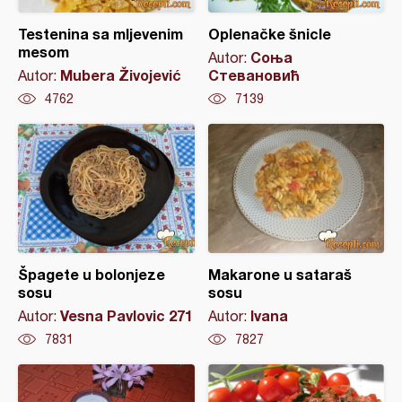
Testenina sa mljevenim
Oplenačke šnicle
mesom
Соња
Autor:
Mubera Živojević
Стевановић
Autor:
4762
7139
Špagete u bolonjeze
Makarone u sataraš
sosu
sosu
Vesna Pavlovic 271
Ivana
Autor:
Autor:
7831
7827