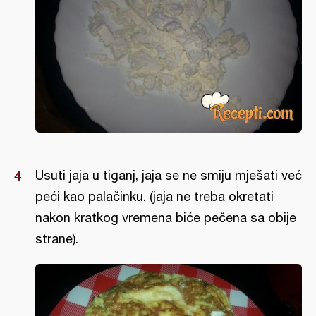
Usuti jaja u tiganj, jaja se ne smiju mješati već
peći kao palačinku. (jaja ne treba okretati
nakon kratkog vremena biće pečena sa obije
strane).