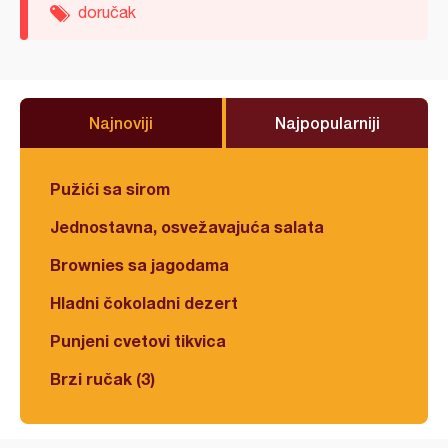
doručak
Najnoviji
Najpopularniji
Pužići sa sirom
Jednostavna, osvežavajuća salata
Brownies sa jagodama
Hladni čokoladni dezert
Punjeni cvetovi tikvica
Brzi ručak (3)