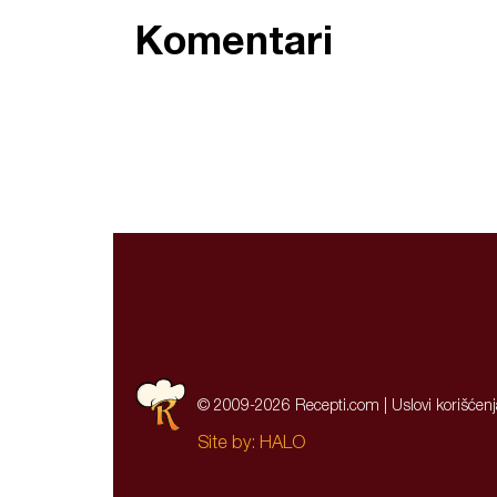
Komentari
© 2009-2026 Recepti.com |
Uslovi korišćen
Site by:
HALO