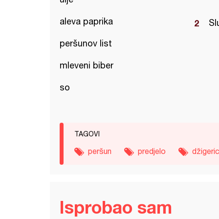
aleva paprika
Sl
peršunov list
mleveni biber
so
TAGOVI
peršun
predjelo
džigeri
Isprobao sam