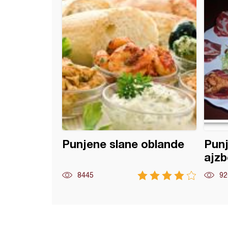
Punjene slane oblande
Punj
ajzb
8445
92