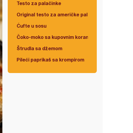
Testo za palačinke
Original testo za američke palačinke
Ćufte u sosu
Čoko-moko sa kupovnim korama
Štrudla sa džemom
Pileći paprikaš sa krompirom