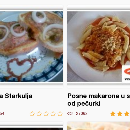
a Starkulja
Posne makarone u 
od pečurki
54
27062