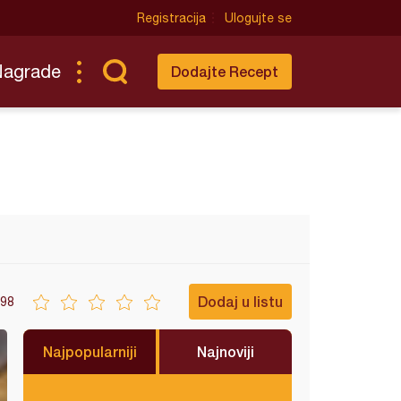
Registracija
Ulogujte se
Nagrade
Dodajte Recept
Dodaj u listu
98
Najpopularniji
Najnoviji