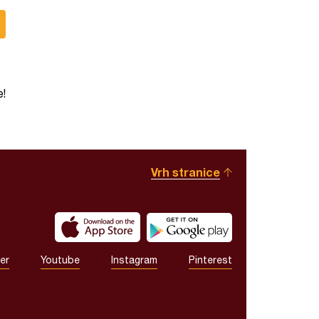
e!
Vrh stranice
er
Youtube
Instagram
Pinterest