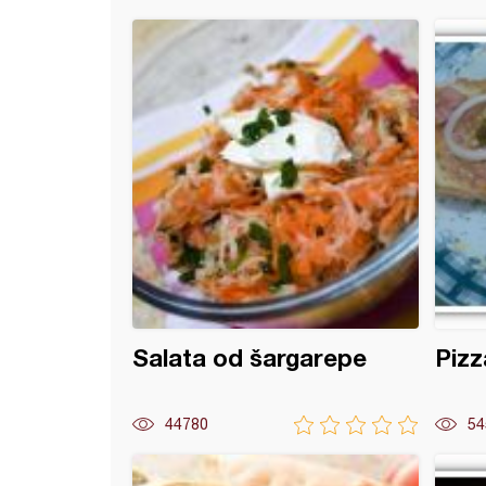
 predjelo
Salata od šargarepe
Pizz
44780
54
a od palačinki