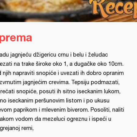
iprema
adu jagnjeću džigericu crnu i belu i želudac
rezati na trake široke oko 1, a dugačke oko 10cm.
 njih napraviti snopiće i uvezati ih dobro opranim
uzvrnutim jagnjećim crevima. Tepsiju podmazati,
rećati snopiće, posuti ih sitno iseckanim lukom,
tno iseckanim peršunovim listom i po ukusu
evom paprikom i mlevenim biverom. Posoliti, naliti
akom vodom da mezeluci ogreznu i ispeći u
grejanoj rerni,