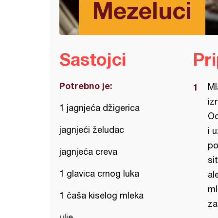
Mezeluci
Sastojci
Pr
Potrebno je:
Ml
iz
1 jagnjeća džigerica
Od
jagnjeći želudac
i 
po
jagnjeća creva
si
1 glavica crnog luka
al
ml
1 čaša kiselog mleka
za
ulje