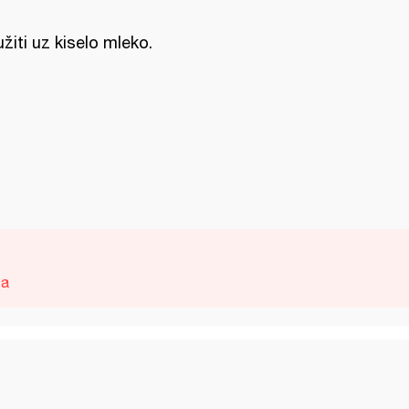
užiti uz kiselo mleko.
ca