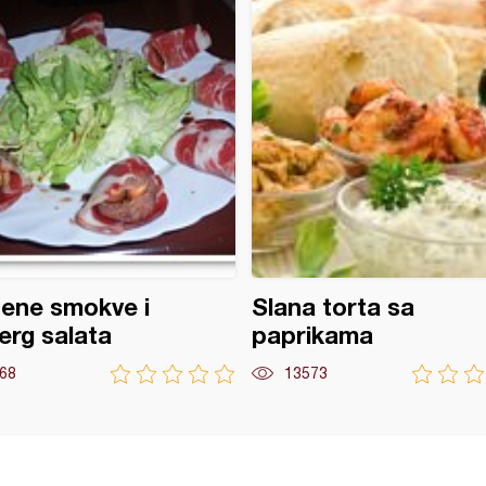
ene smokve i
Slana torta sa
erg salata
paprikama
68
13573