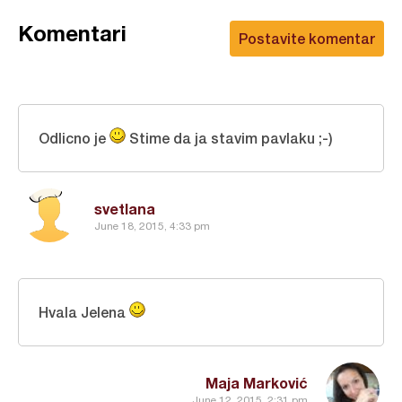
Komentari
Postavite komentar
Odlicno je
Stime da ja stavim pavlaku ;-)
svetlana
June 18, 2015, 4:33 pm
Hvala Jelena
Maja Marković
June 12, 2015, 2:31 pm