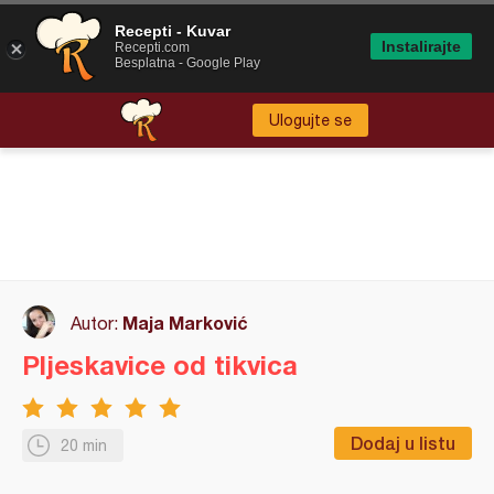
Recepti - Kuvar
Instalirajte
Recepti.com
Besplatna - Google Play
Ulogujte se
Maja Marković
Autor:
Pljeskavice od tikvica
Dodaj u listu
20 min