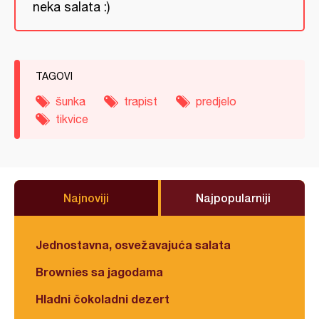
neka salata :)
TAGOVI
šunka
trapist
predjelo
tikvice
Najnoviji
Najpopularniji
Jednostavna, osvežavajuća salata
Brownies sa jagodama
Hladni čokoladni dezert