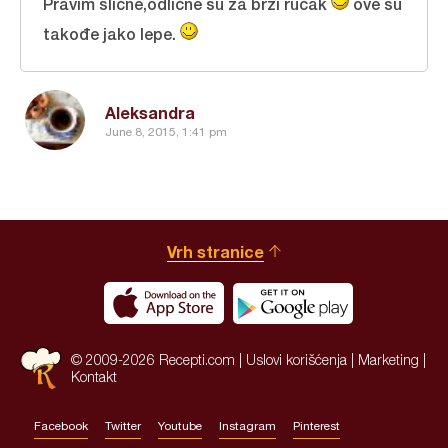
Pravim slične,odlične su za brzi ručak
ove su
takođe jako lepe.
Aleksandra
June 8, 2015, 1:41 pm
Vrh stranice
© 2009-2026 Recepti.com |
Uslovi korišćenja
|
Marketing
|
Kontakt
Facebook
Twitter
Youtube
Instagram
Pinterest