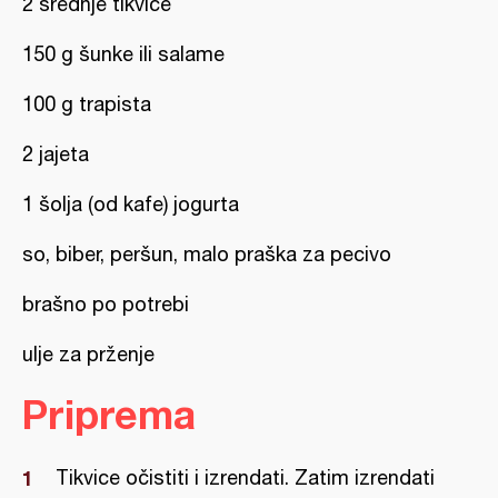
2 srednje tikvice
150 g šunke ili salame
100 g trapista
2 jajeta
1 šolja (od kafe) jogurta
so, biber, peršun, malo praška za pecivo
brašno po potrebi
ulje za prženje
Priprema
Tikvice očistiti i izrendati. Zatim izrendati