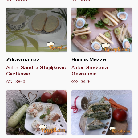
Zdravi namaz
Humus Mezze
Sandra Stojiljković
Snežana
Autor:
Autor:
Cvetković
Gavrančić
3860
3475