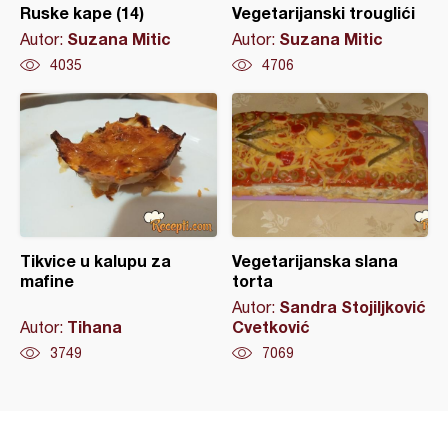
Ruske kape (14)
Vegetarijanski trouglići
Suzana Mitic
Suzana Mitic
Autor:
Autor:
4035
4706
Tikvice u kalupu za
Vegetarijanska slana
mafine
torta
Sandra Stojiljković
Autor:
Tihana
Cvetković
Autor:
3749
7069