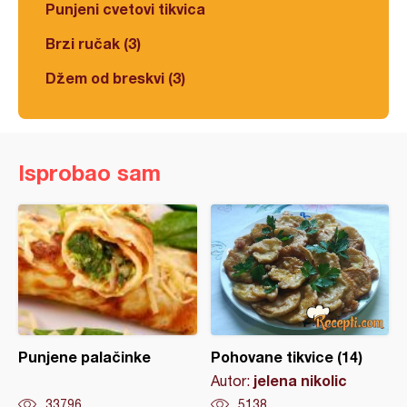
Punjeni cvetovi tikvica
Brzi ručak (3)
Džem od breskvi (3)
Isprobao sam
Punjene palačinke
Pohovane tikvice (14)
jelena nikolic
Autor:
33796
5138