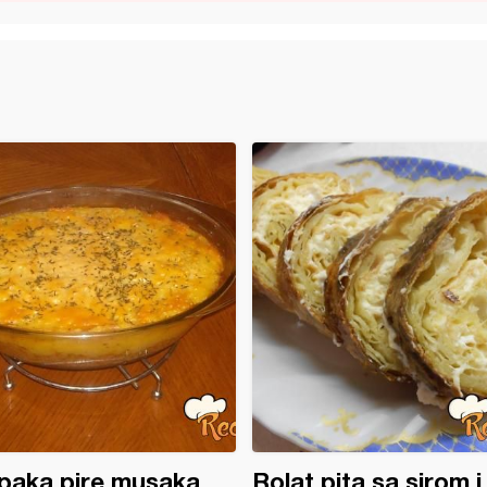
paka pire musaka
Rolat pita sa sirom i