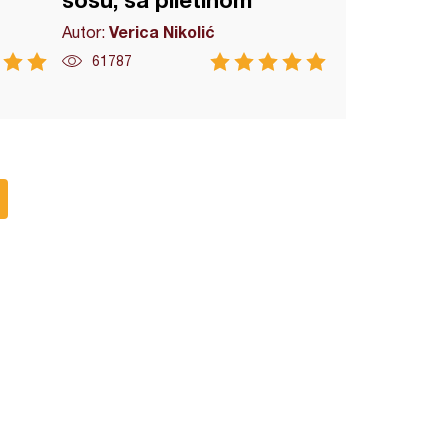
sosu, sa piletinom
Verica Nikolić
Autor:
61787