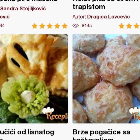
trapistom
Sandra Stojiljković
ović
Dragica Lovcevic
Autor:
44
8145
učići od lisnatog
Brze pogačice sa