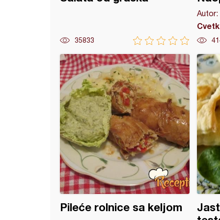
Autor:
Cvetk
35833
41
nina u bešamel sosu, sa piletinom
Pileće rolnice sa keljom
Jast