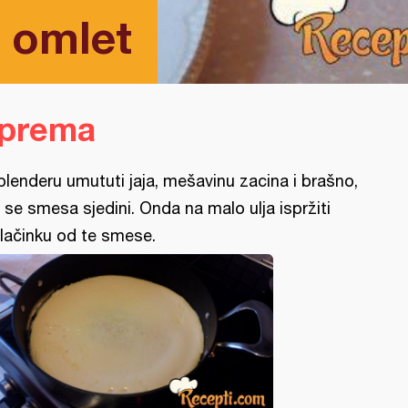
n omlet
iprema
blenderu umututi jaja, mešavinu zacina i brašno,
 se smesa sjedini. Onda na malo ulja ispržiti
lačinku od te smese.