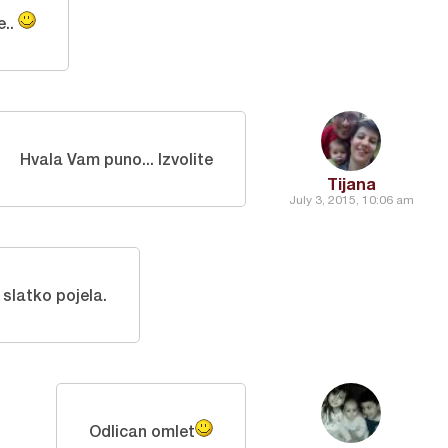
e..
Hvala Vam puno... Izvolite
Tijana
July 3, 2015, 10:06 am
 slatko pojela.
Odlican omlet