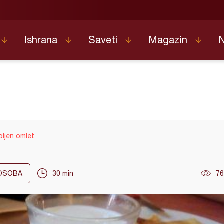
Ishrana
Saveti
Magazin
pljen omlet
OSOBA
30 min
76