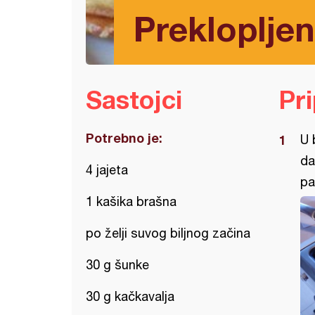
Prekloplje
Sastojci
Pr
Potrebno je:
U 
da
4 jajeta
pa
1 kašika brašna
po želji suvog biljnog začina
30 g šunke
30 g kačkavalja