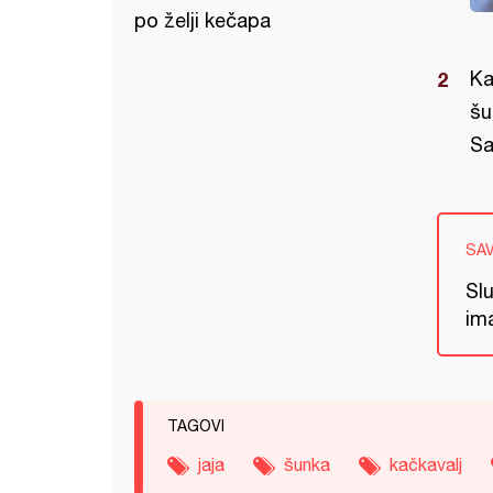
po želji kečapa
Ka
šu
Sa
SA
Slu
ima
TAGOVI
jaja
šunka
kačkavalj