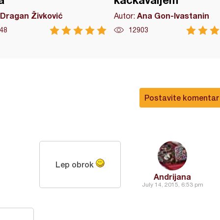
a
kačkavaljem
Dragan Živković
Ana Gon-Ivastanin
Autor:
48
12903
Postavite komentar
Lep obrok
Andrijana
July 14, 2015, 6:53 pm