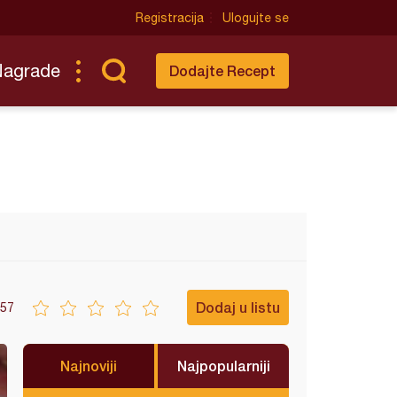
Registracija
Ulogujte se
Nagrade
Dodajte Recept
Dodaj u listu
57
Najnoviji
Najpopularniji