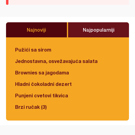
Najnoviji
Najpopularniji
Pužići sa sirom
Jednostavna, osvežavajuća salata
Brownies sa jagodama
Hladni čokoladni dezert
Punjeni cvetovi tikvica
Brzi ručak (3)