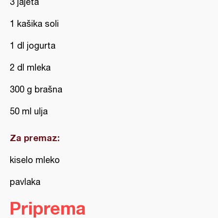
3 jajeta
1 kašika soli
1 dl jogurta
2 dl mleka
300 g brašna
50 ml ulja
Za premaz:
kiselo mleko
pavlaka
Priprema