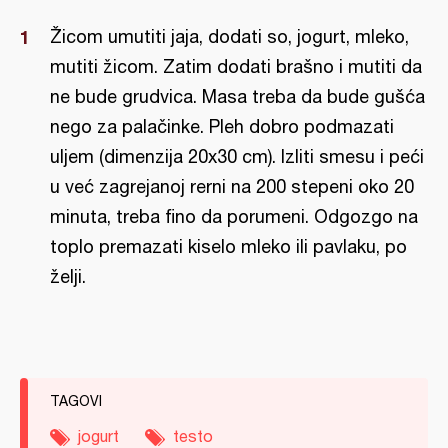
Žicom umutiti jaja, dodati so, jogurt, mleko,
mutiti žicom. Zatim dodati brašno i mutiti da
ne bude grudvica. Masa treba da bude gušća
nego za palačinke. Pleh dobro podmazati
uljem (dimenzija 20x30 cm). Izliti smesu i peći
u već zagrejanoj rerni na 200 stepeni oko 20
minuta, treba fino da porumeni. Odgozgo na
toplo premazati kiselo mleko ili pavlaku, po
želji.
TAGOVI
jogurt
testo