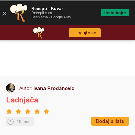
Recepti - Kuvar
Instalirajte
Recepti.com
Besplatna - Google Play
Ulogujte se
Ivana Prodanovic
Autor:
Ladnjača
Dodaj u listu
10 min