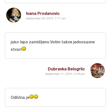
Ivana Prodanovic
September 29, 2015, 7:17 am
jako lepo zamišljeno.Volim takve jednosavne
stvari
Dubravka Belogrlic
September 11, 2015, 2:59 pm
Odlična je