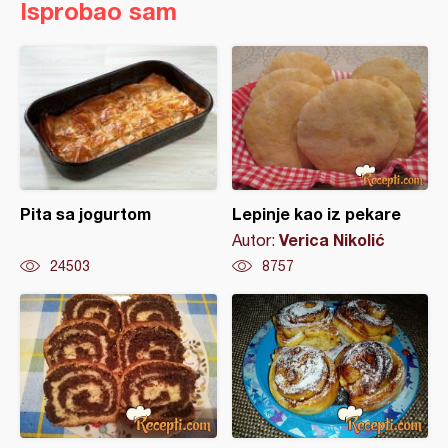
Isprobao sam
Pita sa jogurtom
Lepinje kao iz pekare
Verica Nikolić
Autor:
24503
8757