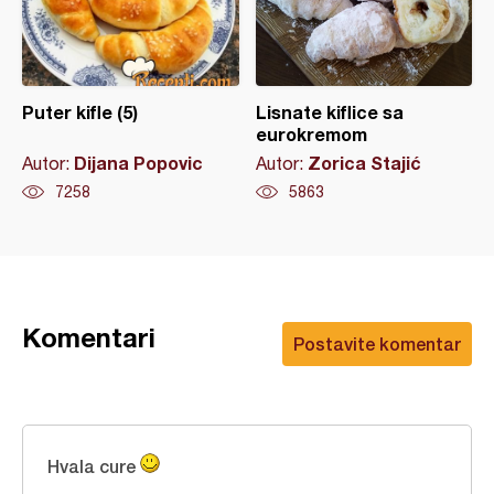
Puter kifle (5)
Lisnate kiflice sa
eurokremom
Dijana Popovic
Zorica Stajić
Autor:
Autor:
7258
5863
Komentari
Postavite komentar
Hvala cure