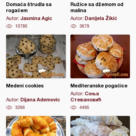
Domaća štrudla sa
Ružice sa džemom od
rogačem
malina
Jasmina Agic
Danijela Žikić
Autor:
Autor:
10780
3679
Medeni cookies
Mediteranske pogačice
Соња
Autor:
Dijana Ademovic
Стевановић
Autor:
3266
4495