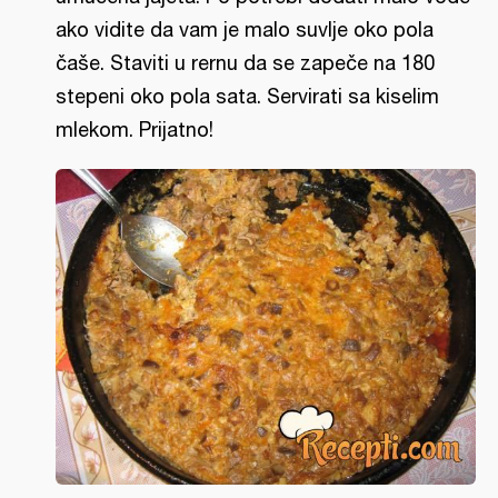
ako vidite da vam je malo suvlje oko pola
čaše. Staviti u rernu da se zapeče na 180
stepeni oko pola sata. Servirati sa kiselim
mlekom. Prijatno!