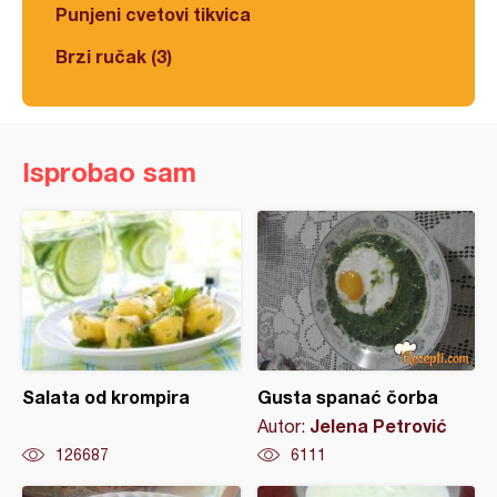
Punjeni cvetovi tikvica
Brzi ručak (3)
Isprobao sam
Salata od krompira
Gusta spanać čorba
Jelena Petrović
Autor:
126687
6111