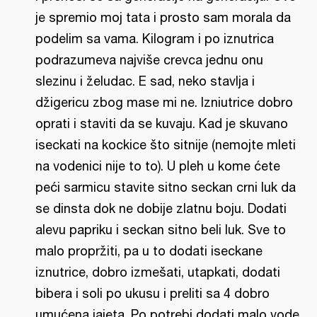
je spremio moj tata i prosto sam morala da
podelim sa vama. Kilogram i po iznutrica
podrazumeva najviše crevca jednu onu
slezinu i želudac. E sad, neko stavlja i
džigericu zbog mase mi ne. Izniutrice dobro
oprati i staviti da se kuvaju. Kad je skuvano
iseckati na kockice što sitnije (nemojte mleti
na vodenici nije to to). U pleh u kome ćete
peći sarmicu stavite sitno seckan crni luk da
se dinsta dok ne dobije zlatnu boju. Dodati
alevu papriku i seckan sitno beli luk. Sve to
malo propržiti, pa u to dodati iseckane
iznutrice, dobro izmešati, utapkati, dodati
bibera i soli po ukusu i preliti sa 4 dobro
umućena jajeta. Po potrebi dodati malo vode