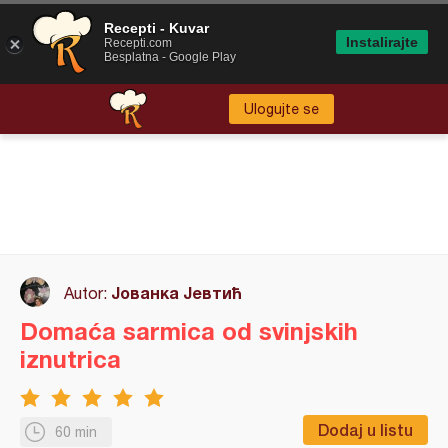
Recepti - Kuvar
Instalirajte
Recepti.com
Besplatna - Google Play
Ulogujte se
Јованка Јевтић
Autor:
Domaća sarmica od svinjskih
iznutrica
Dodaj u listu
60 min