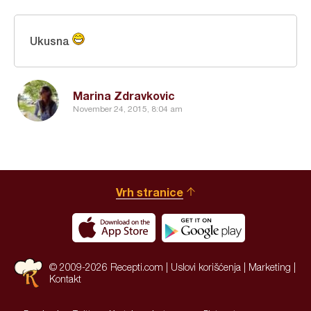
Ukusna
Marina Zdravkovic
November 24, 2015, 8:04 am
Vrh stranice
© 2009-2026 Recepti.com |
Uslovi korišćenja
|
Marketing
|
Kontakt