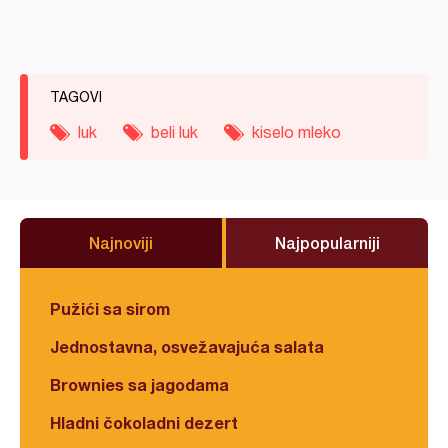
TAGOVI
luk
beli luk
kiselo mleko
Najnoviji
Najpopularniji
Pužići sa sirom
Jednostavna, osvežavajuća salata
Brownies sa jagodama
Hladni čokoladni dezert