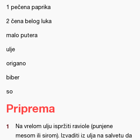
1 pečena paprika
2 čena belog luka
malo putera
ulje
origano
biber
so
Priprema
Na vrelom ulju ispržiti raviole (punjene
mesom ili sirom). Izvaditi iz ulja na salvetu da