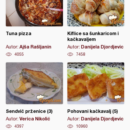
Tuna pizza
Kiflice sa šunkaricom i
kačkavaljem
Ajša Rašljanin
Danijela Djordjevic
Autor:
Autor:
4055
7458
Sendvič prženice (3)
Pohovani kačkavalj (5)
Verica Nikolić
Danijela Djordjevic
Autor:
Autor:
4397
10960