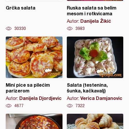
Grčka salata
Ruska salata sa belim
mesom i rotkvicama
Danijela Žikić
Autor:
30330
3983
Mini pice sa pilećim
Salata (testenina,
parizerom
šunka, kačkavalj)
Danijela Djordjevic
Verica Damjanovic
Autor:
Autor:
4677
7322