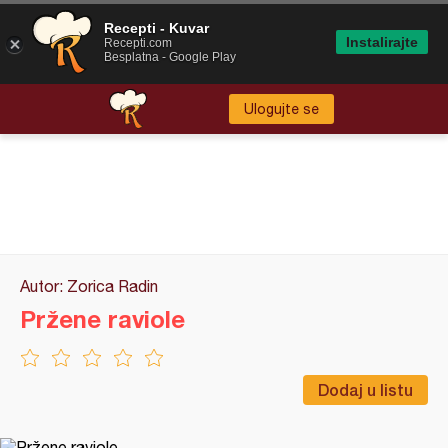
Recepti - Kuvar
Instalirajte
Recepti.com
Besplatna - Google Play
Ulogujte se
Autor: Zorica Radin
Pržene raviole
Dodaj u listu