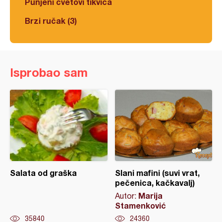
Punjeni cvetovi tikvica
Brzi ručak (3)
Isprobao sam
Salata od graška
Slani mafini (suvi vrat,
pečenica, kačkavalj)
Marija
Autor:
Stamenković
35840
24360