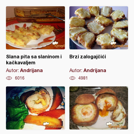
Slana pita sa slaninom i
Brzi zalogajčići
kačkavaljem
Andrijana
Andrijana
Autor:
Autor:
6016
4981