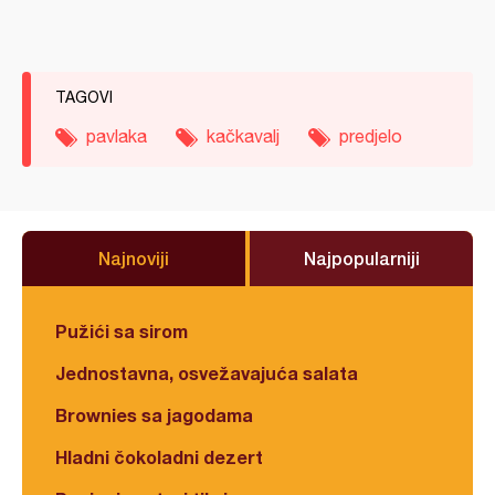
TAGOVI
pavlaka
kačkavalj
predjelo
Najnoviji
Najpopularniji
Pužići sa sirom
Jednostavna, osvežavajuća salata
Brownies sa jagodama
Hladni čokoladni dezert