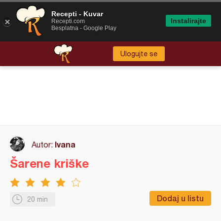
Recepti - Kuvar
Instalirajte
Recepti.com
Besplatna - Google Play
Ulogujte se
Ivana
Autor:
Šarene kriške
Dodaj u listu
20 min