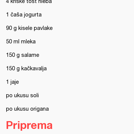
4 kriške tost hleba
1 čaša jogurta
90 g kisele pavlake
50 ml mleka
150 g salame
150 g kačkavalja
1 jaje
po ukusu soli
po ukusu origana
Priprema