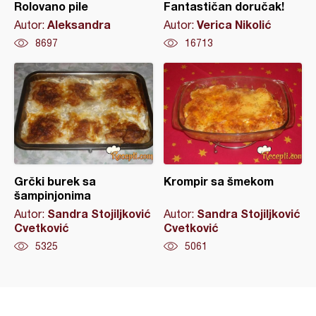
Rolovano pile
Fantastičan doručak!
Aleksandra
Verica Nikolić
Autor:
Autor:
8697
16713
Grčki burek sa
Krompir sa šmekom
šampinjonima
Sandra Stojiljković
Sandra Stojiljković
Autor:
Autor:
Cvetković
Cvetković
5325
5061