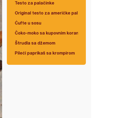
Testo za palačinke
Original testo za američke palačinke
Ćufte u sosu
Čoko-moko sa kupovnim korama
Štrudla sa džemom
Pileći paprikaš sa krompirom