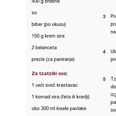
400 g brašna
so
Pr
pr
biber (po ukusu)
na
150 g krem sira
2 belanceta
Ul
prezle (za paniranje)
pr
Za tzatziki sos:
Tz
1 veći svež krastavac
do
iz
1 komad sira (feta ili kravlji)
pa
oko 300 ml kisele pavlake
so