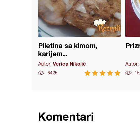
Piletina sa kimom,
Priz
karijem...
Verica Nikolić
Autor:
Autor:
6425
15
Komentari