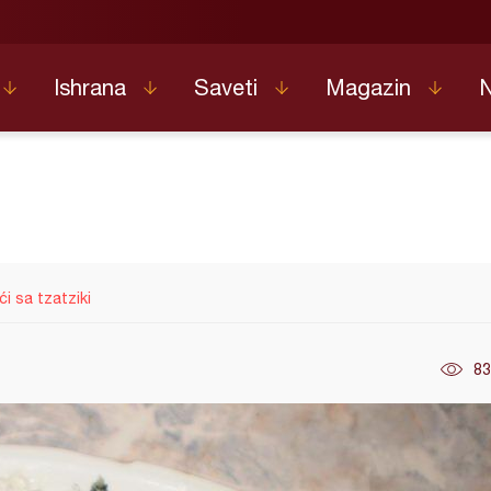
Ishrana
Saveti
Magazin
ći sa tzatziki
83