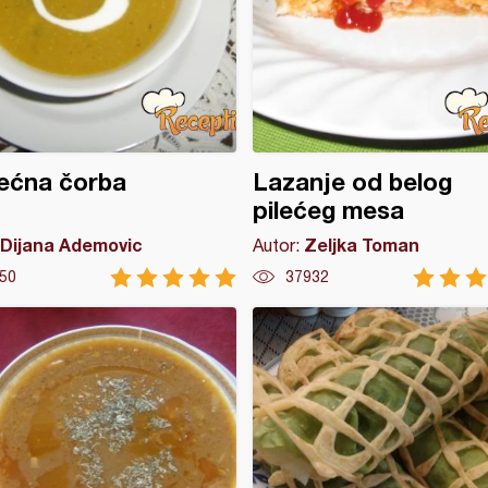
ećna čorba
Lazanje od belog
pilećeg mesa
Dijana Ademovic
Zeljka Toman
Autor:
50
37932