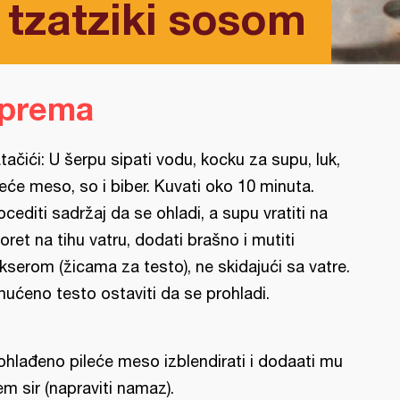
 tzatziki sosom
iprema
tačići: U šerpu sipati vodu, kocku za supu, luk,
leće meso, so i biber. Kuvati oko 10 minuta.
ocediti sadržaj da se ohladi, a supu vratiti na
oret na tihu vatru, dodati brašno i mutiti
kserom (žicama za testo), ne skidajući sa vatre.
ućeno testo ostaviti da se prohladi.
ohlađeno pileće meso izblendirati i dodaati mu
em sir (napraviti namaz).