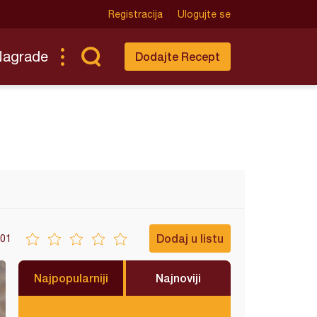
Registracija
Ulogujte se
Nagrade
Dodajte Recept
Dodaj u listu
01
Najpopularniji
Najnoviji