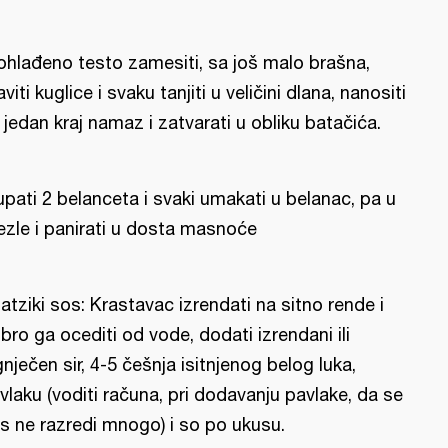
ohlađeno testo zamesiti, sa još malo brašna,
aviti kuglice i svaku tanjiti u veličini dlana, nanositi
 jedan kraj namaz i zatvarati u obliku batačića.
upati 2 belanceta i svaki umakati u belanac, pa u
ezle i panirati u dosta masnoće
atziki sos: Krastavac izrendati na sitno rende i
bro ga ocediti od vode, dodati izrendani ili
gnječen sir, 4-5 češnja isitnjenog belog luka,
vlaku (voditi računa, pri dodavanju pavlake, da se
s ne razredi mnogo) i so po ukusu.