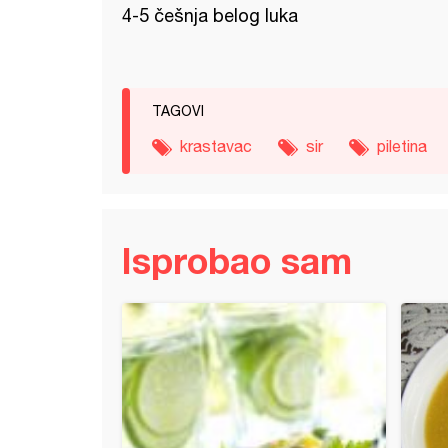
4-5 češnja belog luka
TAGOVI
krastavac
sir
piletina
Isprobao sam
ina sa pavlakom