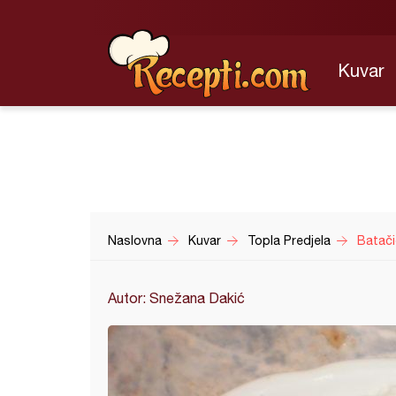
Kuvar
Naslovna
Kuvar
Topla Predjela
Batači
Autor: Snežana Dakić