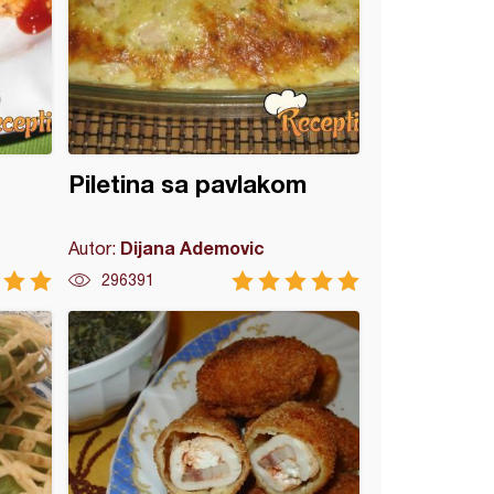
Piletina sa pavlakom
Dijana Ademovic
Autor:
296391