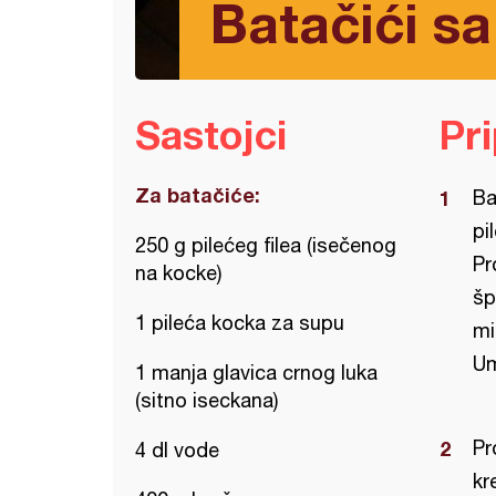
Batačići sa
Sastojci
Pr
Za batačiće:
Ba
pi
250 g pilećeg filea (isečenog
Pr
na kocke)
šp
1 pileća kocka za supu
mi
Um
1 manja glavica crnog luka
(sitno iseckana)
Pr
4 dl vode
kr