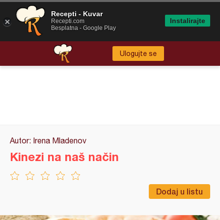
Recepti - Kuvar
Instalirajte
Recepti.com
Besplatna - Google Play
Ulogujte se
Autor: Irena Mladenov
Kinezi na naš način
Dodaj u listu