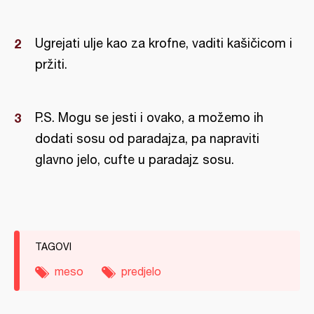
Ugrejati ulje kao za krofne, vaditi kašičicom i
pržiti.
P.S. Mogu se jesti i ovako, a možemo ih
dodati sosu od paradajza, pa napraviti
glavno jelo, cufte u paradajz sosu.
TAGOVI
meso
predjelo