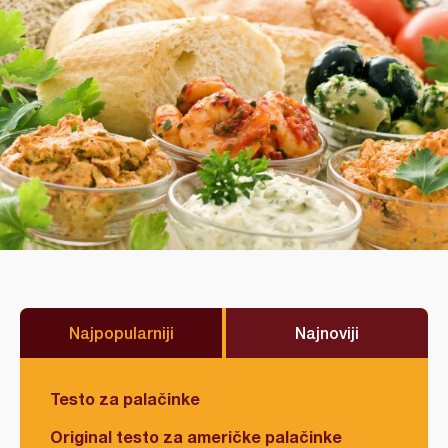
Najpopularniji
Najnoviji
Testo za palačinke
Original testo za američke palačinke