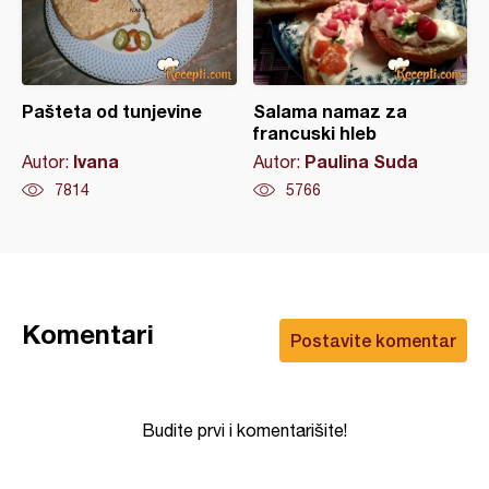
Pašteta od tunjevine
Salama namaz za
francuski hleb
Ivana
Paulina Suda
Autor:
Autor:
7814
5766
Komentari
Postavite komentar
Budite prvi i komentarišite!