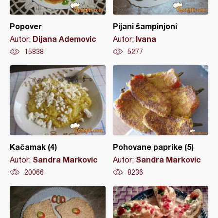
Popover
Pijani šampinjoni
Dijana Ademovic
Ivana
Autor:
Autor:
15838
5277
Kačamak (4)
Pohovane paprike (5)
Sandra Markovic
Sandra Markovic
Autor:
Autor:
20066
8236