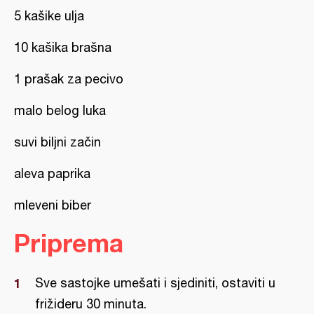
5 kašike ulja
10 kašika brašna
1 prašak za pecivo
malo belog luka
suvi biljni začin
aleva paprika
mleveni biber
Priprema
Sve sastojke umešati i sjediniti, ostaviti u
frižideru 30 minuta.