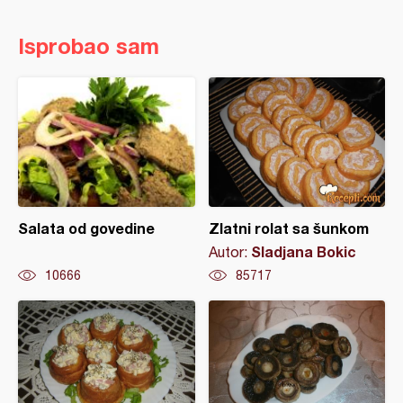
Isprobao sam
Salata od govedine
Zlatni rolat sa šunkom
Sladjana Bokic
Autor:
10666
85717