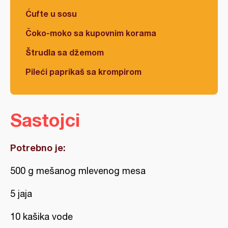
Ćufte u sosu
Čoko-moko sa kupovnim korama
Štrudla sa džemom
Pileći paprikaš sa krompirom
Sastojci
Potrebno je:
500 g mešanog mlevenog mesa
5 jaja
10 kašika vode