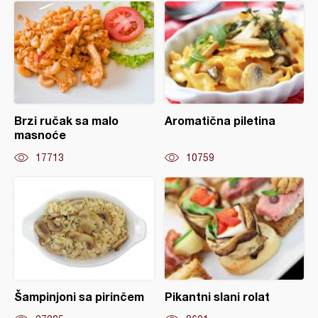
Brzi ručak sa malo
Aromatična piletina
masnoće
17713
10759
Šampinjoni sa pirinčem
Pikantni slani rolat