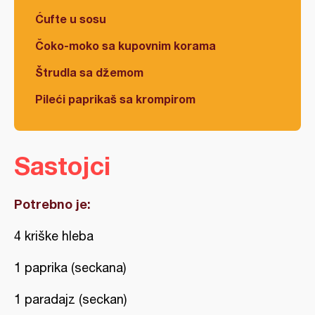
Ćufte u sosu
Čoko-moko sa kupovnim korama
Štrudla sa džemom
Pileći paprikaš sa krompirom
Sastojci
Potrebno je:
4 kriške hleba
1 paprika (seckana)
1 paradajz (seckan)