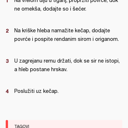
Na vrelom ulju u tiganj, propržiti povrće, dok
ne omekša, dodajte so i šećer.
Na kriške hleba namažite kečap, dodajte
povrće i pospite rendanim sirom i origanom.
U zagrejanu rernu držati, dok se sir ne istopi,
a hleb postane hrskav.
Poslužiti uz kečap.
TAGOVI