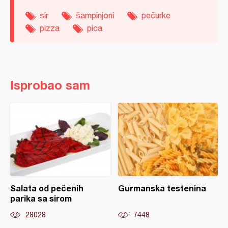
sir
šampinjoni
pečurke
pizza
pica
Isprobao sam
Salata od pečenih
Gurmanska testenina
parika sa sirom
28028
7448