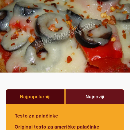
Najpopularniji
Najnoviji
Testo za palačinke
Original testo za američke palačinke