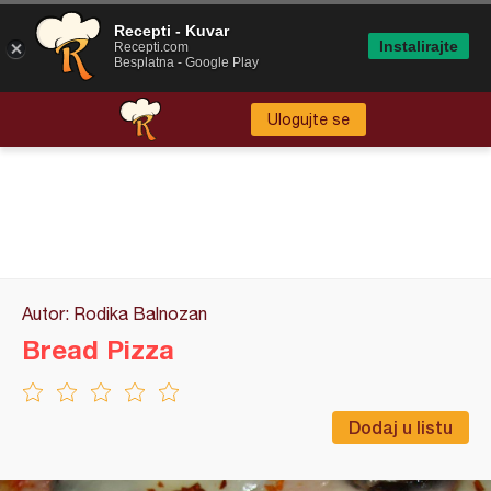
Recepti - Kuvar
Instalirajte
Recepti.com
Besplatna - Google Play
Ulogujte se
Autor: Rodika Balnozan
Bread Pizza
Dodaj u listu