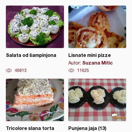
Salata od šampinjona
Lisnate mini pizze
Suzana Mitic
Autor:
46813
11625
Tricolore slana torta
Punjena jaja (13)