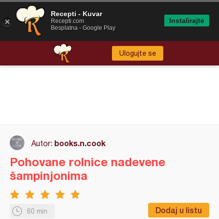
Recepti - Kuvar
Instalirajte
Recepti.com
Besplatna - Google Play
Ulogujte se
books.n.cook
Autor:
Pohovane rolnice nadevene
šampinjonima
Dodaj u listu
60 min