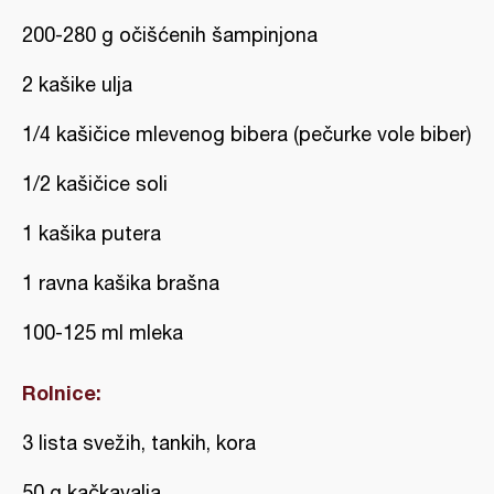
200-280 g očišćenih šampinjona
2 kašike ulja
1/4 kašičice mlevenog bibera (pečurke vole biber)
1/2 kašičice soli
1 kašika putera
1 ravna kašika brašna
100-125 ml mleka
Rolnice:
3 lista svežih, tankih, kora
50 g kačkavalja