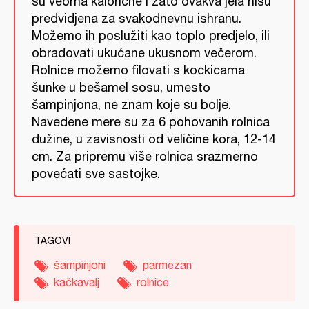
su veoma kalorične i zato ovakva jela nisu
predvidjena za svakodnevnu ishranu.
Možemo ih poslužiti kao toplo predjelo, ili
obradovati ukućane ukusnom večerom.
Rolnice možemo filovati s kockicama
šunke u bešamel sosu, umesto
šampinjona, ne znam koje su bolje.
Navedene mere su za 6 pohovanih rolnica
dužine, u zavisnosti od veličine kora, 12-14
cm. Za pripremu više rolnica srazmerno
povećati sve sastojke.
TAGOVI
šampinjoni
parmezan
kačkavalj
rolnice