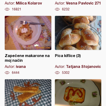
Milica Kolarov
Vesna Pavlovic 271
Autor:
Autor:
16821
6232
Zapečene makarone na
Pica kiflice (3)
moj način
ivana
Tatjana Stojanovic
Autor:
Autor:
6444
5302