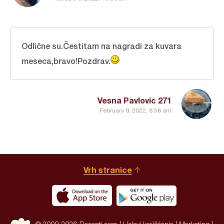
Odlične su.Čestitam na nagradi za kuvara
meseca,bravo!Pozdrav.
Vesna Pavlovic 271
February 9, 2022, 8:58 am
Vrh stranice