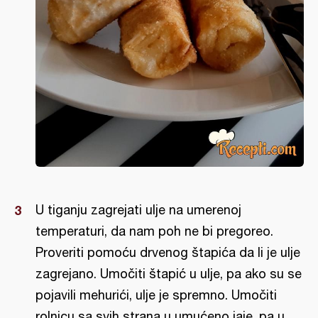
U tiganju zagrejati ulje na umerenoj
temperaturi, da nam poh ne bi pregoreo.
Proveriti pomoću drvenog štapića da li je ulje
zagrejano. Umočiti štapić u ulje, pa ako su se
pojavili mehurići, ulje je spremno. Umočiti
rolnicu sa svih strana u umućeno jaje, pa u