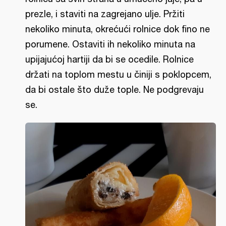
prezle, i staviti na zagrejano ulje. Pržiti
nekoliko minuta, okrećući rolnice dok fino ne
porumene. Ostaviti ih nekoliko minuta na
upijajućoj hartiji da bi se ocedile. Rolnice
držati na toplom mestu u činiji s poklopcem,
da bi ostale što duže tople. Ne podgrevaju
se.