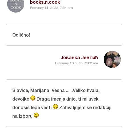
books.n.cook
February 11, 2022, 7:54 am
Odlično!
Јованка Јевтић
February 10, 2022, 2:03 am
Slavice, Marijana, Vesna ......Veliko hvala,
devojke
Draga imenjakinjo, ti mi uvek
donosiš lepe vesti
Zahvaljujem se redakciji
na izboru