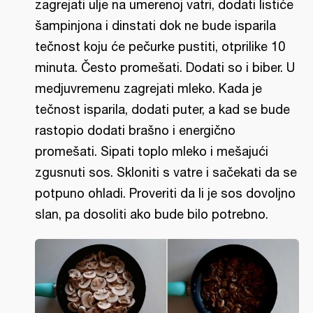
zagrejati ulje na umerenoj vatri, dodati listiće
šampinjona i dinstati dok ne bude isparila
tečnost koju će pečurke pustiti, otprilike 10
minuta. Često promešati. Dodati so i biber. U
medjuvremenu zagrejati mleko. Kada je
tečnost isparila, dodati puter, a kad se bude
rastopio dodati brašno i energično
promešati. Sipati toplo mleko i mešajući
zgusnuti sos. Skloniti s vatre i sačekati da se
potpuno ohladi. Proveriti da li je sos dovoljno
slan, pa dosoliti ako bude bilo potrebno.