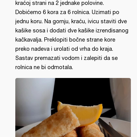
kraćoj strani na 2 jednake polovine.
Dobićemo 6 kora za 6 rolnica. Uzimati po
jednu koru. Na gornju, kraću, ivicu staviti dve
kašike sosa i dodati dve kašike izrendisanog
kačkavalja. Preklopiti bočne strane kore
preko nadeva i urolati od vrha do kraja.
Sastav premazati vodom i zalepiti da se
rolnica ne bi odmotala.