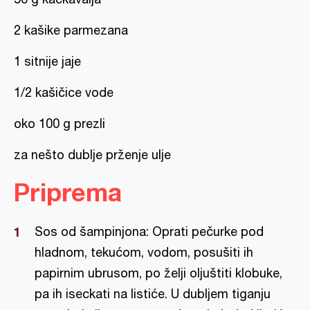
2 kašike parmezana
1 sitnije jaje
1/2 kašičice vode
oko 100 g prezli
za nešto dublje prženje ulje
Priprema
Sos od šampinjona: Oprati pečurke pod
hladnom, tekućom, vodom, posušiti ih
papirnim ubrusom, po želji oljuštiti klobuke,
pa ih iseckati na listiće. U dubljem tiganju