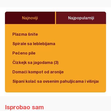
Najnoviji
Najpopularniji
Plazma šnite
Spirale sa leblebijama
Pečeno pile
Čizkejk sa jagodama (3)
Domaći kompot od aronije
Sipani kolač sa ovsenim pahuljicama i višnjama
Isprobao sam