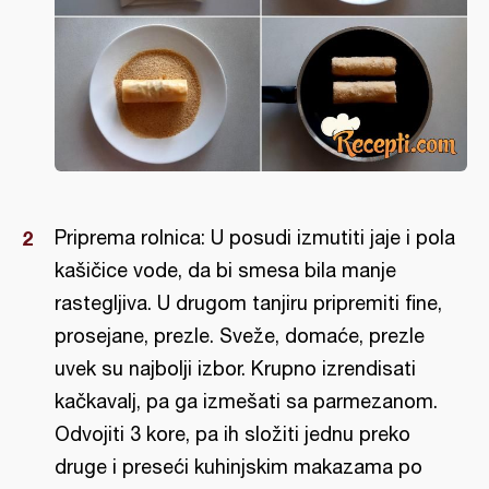
Priprema rolnica: U posudi izmutiti jaje i pola
kašičice vode, da bi smesa bila manje
rastegljiva. U drugom tanjiru pripremiti fine,
prosejane, prezle. Sveže, domaće, prezle
uvek su najbolji izbor. Krupno izrendisati
kačkavalj, pa ga izmešati sa parmezanom.
Odvojiti 3 kore, pa ih složiti jednu preko
druge i preseći kuhinjskim makazama po