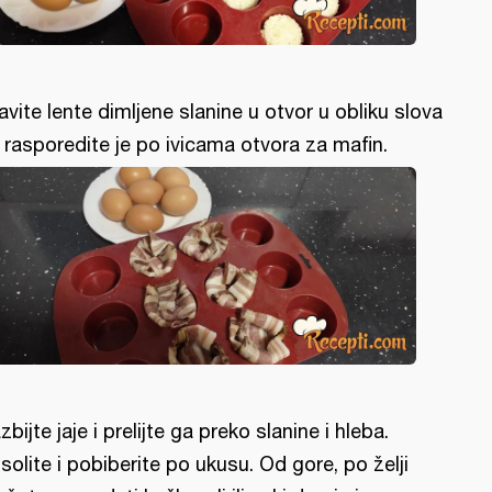
avite lente dimljene slanine u otvor u obliku slova
i rasporedite je po ivicama otvora za mafin.
zbijte jaje i prelijte ga preko slanine i hleba.
solite i pobiberite po ukusu. Od gore, po želji