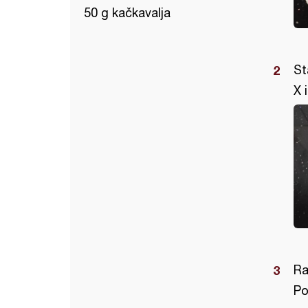
50 g kačkavalja
St
X 
Ra
Po