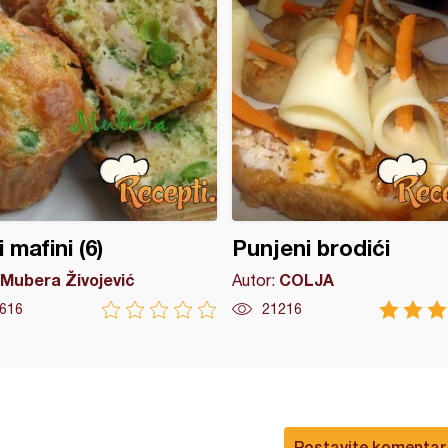
 mafini (6)
Punjeni brodići
Mubera Živojević
COLJA
Autor:
616
21216
Postavite komentar