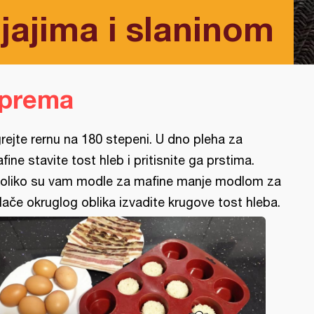
jajima i slaninom
iprema
rejte rernu na 180 stepeni. U dno pleha za
fine stavite tost hleb i pritisnite ga prstima.
oliko su vam modle za mafine manje modlom za
lače okruglog oblika izvadite krugove tost hleba.