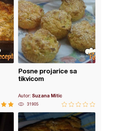
Posne projarice sa
tikvicom
Suzana Mitic
Autor:
31905