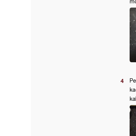
mo
Pe
ka
ka