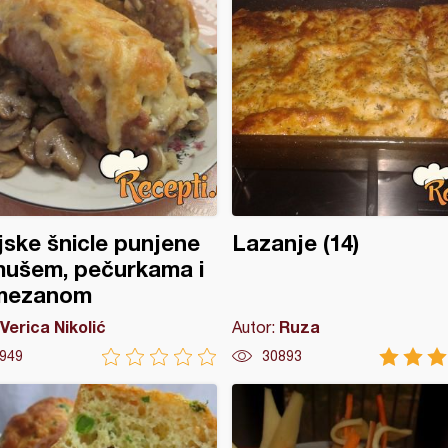
jske šnicle punjene
Lazanje (14)
mušem, pečurkama i
mezanom
Verica Nikolić
Ruza
Autor:
949
30893