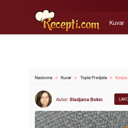
Kuvar
Naslovna
Kuvar
Topla Predjela
Korpice
Sladjana Bokic
Autor:
LAK