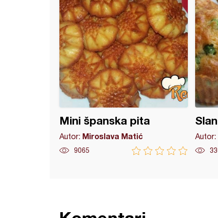
Mini španska pita
Slani
Miroslava Matić
Autor:
Autor:
9065
33