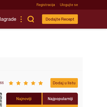
Registracija
Ulogujte se
Nagrade
Dodajte Recept
Dodaj u listu
66
Najnoviji
Najpopularniji