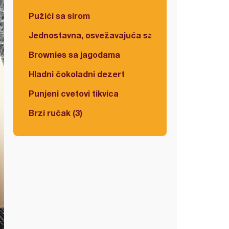
Pužići sa sirom
Jednostavna, osvežavajuća salata
Brownies sa jagodama
Hladni čokoladni dezert
Punjeni cvetovi tikvica
Brzi ručak (3)