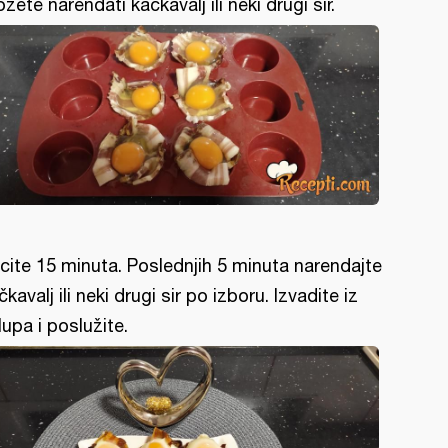
žete narendati kačkavalj ili neki drugi sir.
cite 15 minuta. Poslednjih 5 minuta narendajte
čkavalj ili neki drugi sir po izboru. Izvadite iz
lupa i poslužite.