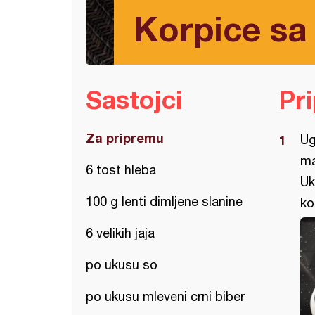
Korpice sa 
Sastojci
Pr
Za pripremu
Ug
ma
6 tost hleba
Uk
100 g lenti dimljene slanine
ko
6 velikih jaja
po ukusu so
po ukusu mleveni crni biber