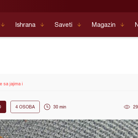
Ishrana
Saveti
Magazin
 sa jajima i
O
4
OSOBA
30 min
29