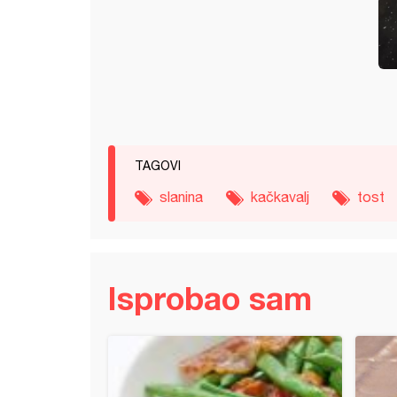
TAGOVI
slanina
kačkavalj
tost
Isprobao sam
 projarice sa tikvicom