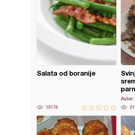
Salata od boranije
Svin
sre
par
Autor:
15176
21
i stari hleb