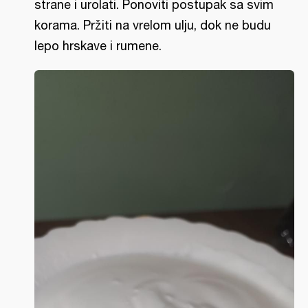
strane i urolati. Ponoviti postupak sa svim
korama. Pržiti na vrelom ulju, dok ne budu
lepo hrskave i rumene.