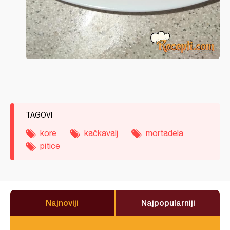
TAGOVI
kore
kačkavalj
mortadela
pitice
Najnoviji
Najpopularniji