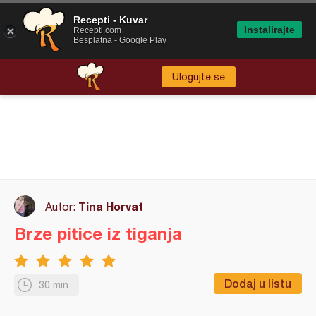
Recepti - Kuvar
Instalirajte
Recepti.com
Besplatna - Google Play
Ulogujte se
Tina Horvat
Autor:
Brze pitice iz tiganja
Dodaj u listu
30 min