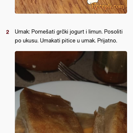
Umak: Pomešati grčki jogurt i limun. Posoliti
po ukusu. Umakati pitice u umak. Prijatno.