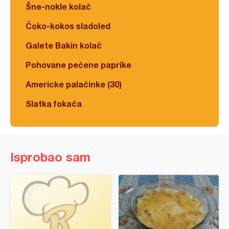
Šne-nokle kolač
Čoko-kokos sladoled
Galete Bakin kolač
Pohovane pečene paprike
Americke palačinke (30)
Slatka fokača
Isprobao sam