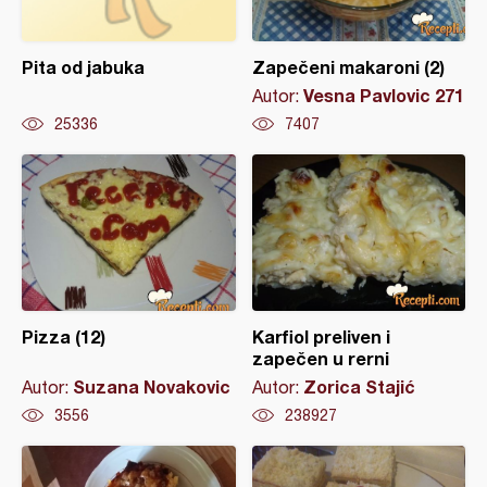
Pita od jabuka
Zapečeni makaroni (2)
Vesna Pavlovic 271
Autor:
25336
7407
Pizza (12)
Karfiol preliven i
zapečen u rerni
Suzana Novakovic
Zorica Stajić
Autor:
Autor:
3556
238927