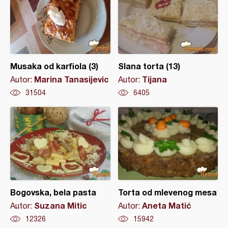
Musaka od karfiola (3)
Slana torta (13)
Marina Tanasijevic
Tijana
Autor:
Autor:
31504
6405
Bogovska, bela pasta
Torta od mlevenog mesa
Suzana Mitic
Aneta Matić
Autor:
Autor:
12326
15942