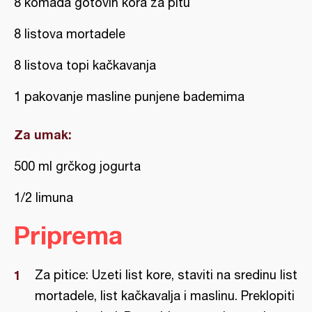
8 komada gotovih kora za pitu
8 listova mortadele
8 listova topi kačkavanja
1 pakovanje masline punjene bademima
Za umak:
500 ml grčkog jogurta
1/2 limuna
Priprema
Za pitice: Uzeti list kore, staviti na sredinu list
mortadele, list kačkavalja i maslinu. Preklopiti