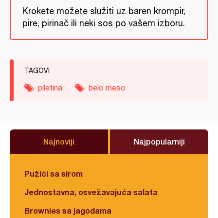
Krokete možete služiti uz baren krompir,
pire, pirinač ili neki sos po vašem izboru.
TAGOVI
piletina
belo meso
Najnoviji
Najpopularniji
Pužići sa sirom
Jednostavna, osvežavajuća salata
Brownies sa jagodama