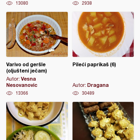
13080
2938
Varivo od geršle
Pileći paprikaš (6)
(oljušteni ječam)
Vesna
Autor:
Nesovanovic
Dragana
Autor:
13366
30489