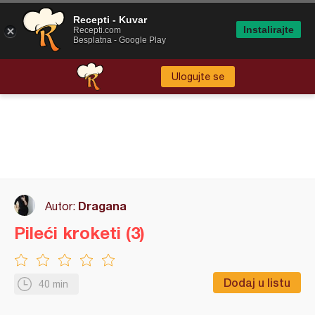
Recepti - Kuvar
Instalirajte
Recepti.com
Besplatna - Google Play
Ulogujte se
Dragana
Autor:
Pileći kroketi (3)
Dodaj u listu
40 min