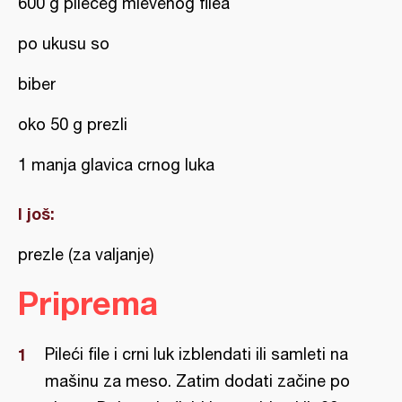
600 g pilećeg mlevenog filea
po ukusu so
biber
oko 50 g prezli
1 manja glavica crnog luka
I još:
prezle (za valjanje)
Priprema
Pileći file i crni luk izblendati ili samleti na
mašinu za meso. Zatim dodati začine po