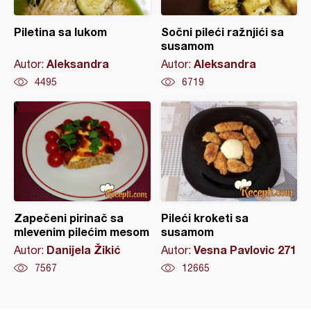
Piletina sa lukom
Sočni pileći ražnjići sa
susamom
Aleksandra
Aleksandra
Autor:
Autor:
4495
6719
Zapečeni pirinač sa
Pileći kroketi sa
mlevenim pilećim mesom
susamom
Danijela Žikić
Vesna Pavlovic 271
Autor:
Autor:
7567
12665