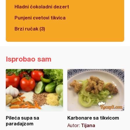
Hladni čokoladni dezert
Punjeni cvetovi tikvica
Brzi ručak (3)
Isprobao sam
Pileća supa sa
Karbonare sa tikvicom
paradajzom
Tijana
Autor: