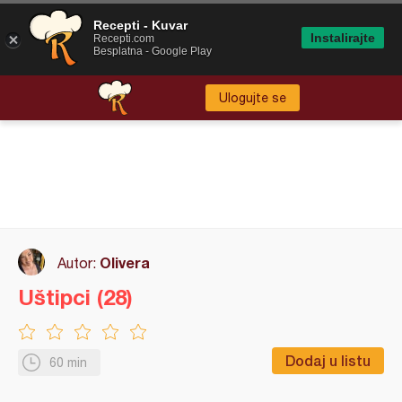
Recepti - Kuvar
Instalirajte
Recepti.com
Besplatna - Google Play
Ulogujte se
Olivera
Autor:
Uštipci (28)
Dodaj u listu
60 min