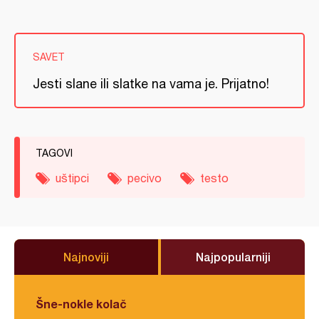
SAVET
Jesti slane ili slatke na vama je. Prijatno!
TAGOVI
uštipci
pecivo
testo
Najnoviji
Najpopularniji
Šne-nokle kolač