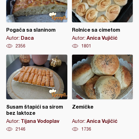
Pogača sa slaninom
Rolnice sa cimetom
Daca
Anica Vujičić
Autor:
Autor:
2356
1801
Susam štapići sa sirom
Zemičke
bez laktoze
Tijana Vodoplav
Anica Vujičić
Autor:
Autor:
2146
1736