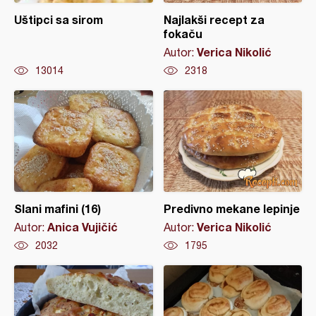
Uštipci sa sirom
Najlakši recept za
fokaču
Verica Nikolić
Autor:
13014
2318
Slani mafini (16)
Predivno mekane lepinje
Anica Vujičić
Verica Nikolić
Autor:
Autor:
2032
1795