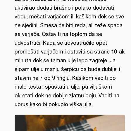
aktivirao dodati brašno i polako dodavati
vodu, mešati varjačom ili kašikom dok se sve
ne sjedini. Smesa će biti ređa, ali teže spada
sa varjače. Ostaviti na toplom da se
udvostruči. Kada se udvostručilo opet
promešati varjačom i ostaviti sa strane 10-ak
minuta dok se taman ulje lepo zagreje. Ja
sipam ulje u manju šerpicu da bude dublje, i
stavim na 7 od 9 ringlu. Kašikom vaditi po
malo testa i spuštati u ulje, pa viljuškom
okretati dok ne dobije zlatnu boju. Vaditi na
ubrus kako bi pokupio viška ulja.