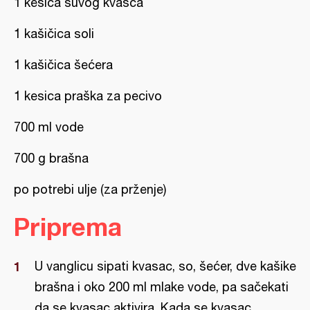
1 kesica suvog kvasca
1 kašičica soli
1 kašičica šećera
1 kesica praška za pecivo
700 ml vode
700 g brašna
po potrebi ulje (za prženje)
Priprema
U vanglicu sipati kvasac, so, šećer, dve kašike
brašna i oko 200 ml mlake vode, pa sačekati
da se kvasac aktivira. Kada se kvasac