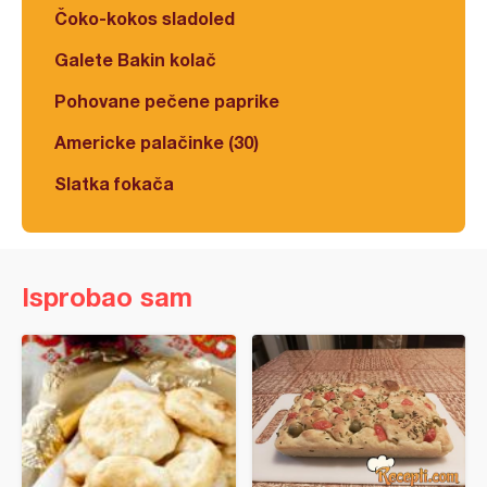
Čoko-kokos sladoled
Galete Bakin kolač
Pohovane pečene paprike
Americke palačinke (30)
Slatka fokača
Isprobao sam