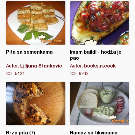
Pita sa semenkama
Imam baildi - hodža je
pao
Ljiljana Stankovic
books.n.cook
Autor:
Autor:
5124
6243
Brza pita (7)
Namaz sa tikvicama