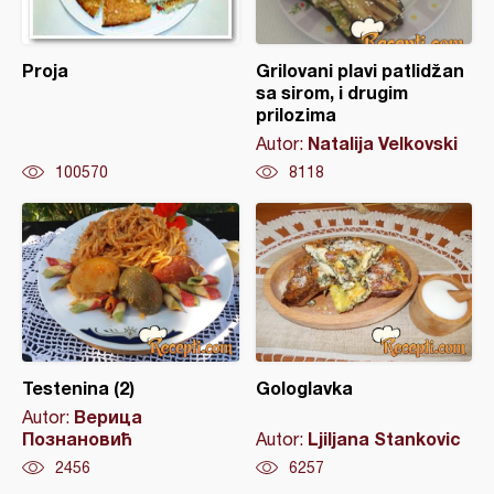
Proja
Grilovani plavi patlidžan
sa sirom, i drugim
prilozima
Natalija Velkovski
Autor:
100570
8118
Testenina (2)
Gologlavka
Верица
Autor:
Познановић
Ljiljana Stankovic
Autor:
2456
6257