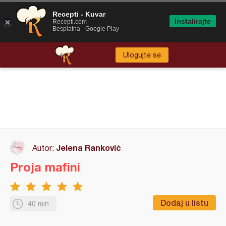
Recepti - Kuvar
Instalirajte
Recepti.com
Besplatna - Google Play
Ulogujte se
Jelena Ranković
Autor:
Proja mafini
Dodaj u listu
40 min