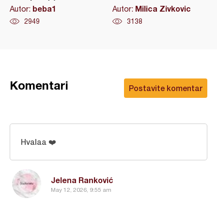
beba1
Milica Zivkovic
Autor:
Autor:
2949
3138
Komentari
Postavite komentar
Hvalaa ❤️
Jelena Ranković
May 12, 2026, 9:55 am