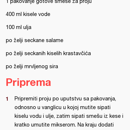
1 pakovanje gotove smeše za proju
400 ml kisele vode
100 ml ulja
po želji seckane salame
po želji seckanih kiselih krastavčića
po želji mrvljenog sira
Priprema
Pripremiti proju po uputstvu sa pakovanja,
odnosno u vanglicu u kojoj mutite sipati
kiselu vodu i ulje, zatim sipati smešu iz kese i
kratko umutite mikserom. Na kraju dodati