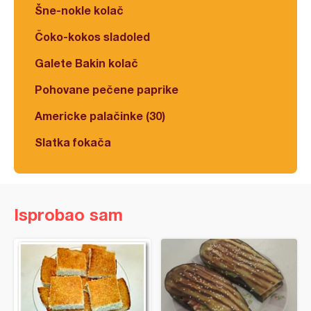
Šne-nokle kolač
Čoko-kokos sladoled
Galete Bakin kolač
Pohovane pečene paprike
Americke palačinke (30)
Slatka fokača
Isprobao sam