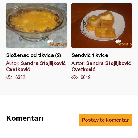
Složenac od tikvica (2)
Sendvič tikvice
Sandra Stojiljković
Sandra Stojiljković
Autor:
Autor:
Cvetković
Cvetković
6332
6649
Komentari
Postavite komentar