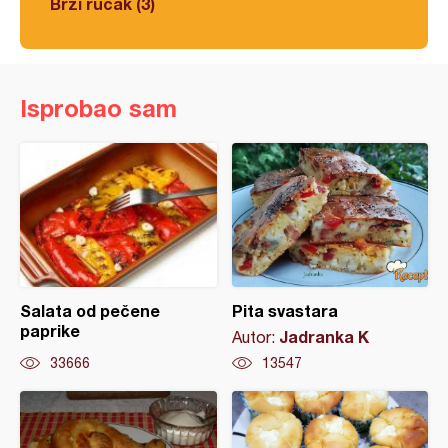
Brzi ručak (3)
Isprobao sam
Salata od pečene
Pita svastara
paprike
Jadranka K
Autor:
33666
13547