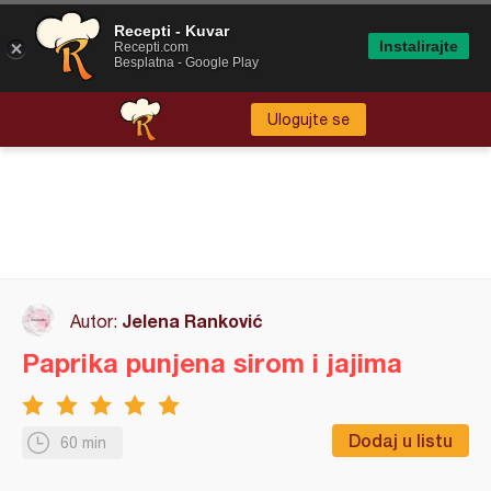
Recepti - Kuvar
Instalirajte
Recepti.com
Besplatna - Google Play
Ulogujte se
Jelena Ranković
Autor:
Paprika punjena sirom i jajima
Dodaj u listu
60 min