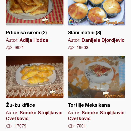
Pitice sa sirom (2)
Slani mafini (8)
Adilja Hodza
Danijela Djordjevic
Autor:
Autor:
9921
19603
Žu-žu kiflice
Tortilje Meksikana
Sandra Stojiljković
Sandra Stojiljković
Autor:
Autor:
Cvetković
Cvetković
17079
7001