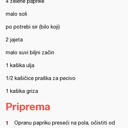
4 zelene paprike
malo soli
po potrebi sir (bilo koji)
2 jajeta
malo suvi biljni začin
1 kašika ulja
1/2 kašičice praška za pecivo
1 kašika griza
Priprema
Opranu papriku preseći na pola, očistiti od