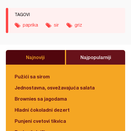
TAGOVI
paprika
sir
griz
Najnoviji
Najpopularniji
Pužići sa sirom
Jednostavna, osvežavajuća salata
Brownies sa jagodama
Hladni čokoladni dezert
Punjeni cvetovi tikvica