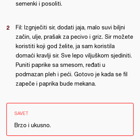
semenki i posoliti.
Fil: Izgnječiti sir, dodati jaja, malo suvi biljni
začin, ulje, prašak za pecivo i griz. Sir možete
koristiti koji god želite, ja sam koristila
domaći kravlji sir. Sve lepo viljuškom sjediniti.
Puniti paprike sa smesom, ređati u
podmazan pleh i peći. Gotovo je kada se fil
zapeče i paprika bude mekana.
SAVET
Brzo i ukusno.