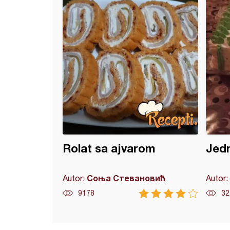
Rolat sa ajvarom
Jedn
Соња Стевановић
Autor:
Autor:
9178
32