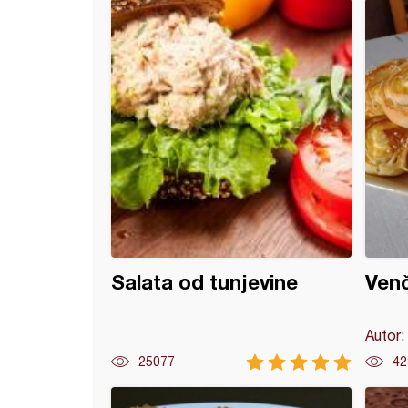
ete sa zdenkom
Salata od tunjevine
Venč
Autor:
25077
42
je sa domaćim korama