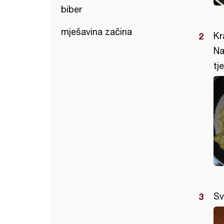
biber
mješavina začina
Kr
Na
tj
Sv