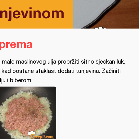
unjevinom
iprema
 malo maslinovog ulja propržiti sitno sjeckan luk,
 kad postane staklast dodati tunjevinu. Začiniti
lju i biberom.