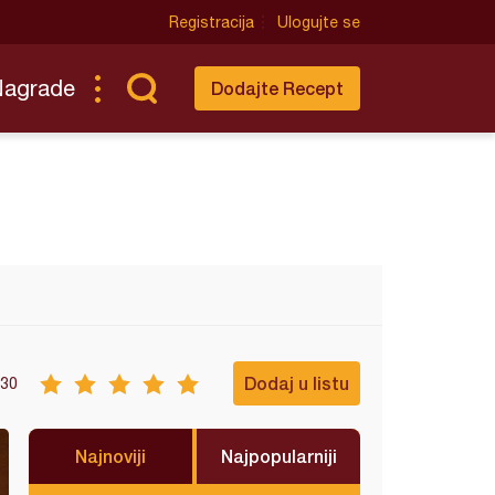
Registracija
Ulogujte se
Nagrade
Dodajte Recept
Dodaj u listu
30
Najnoviji
Najpopularniji