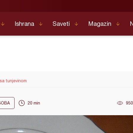
Ishrana
Saveti
Magazin
sa tunjevinom
OBA
20 min
950