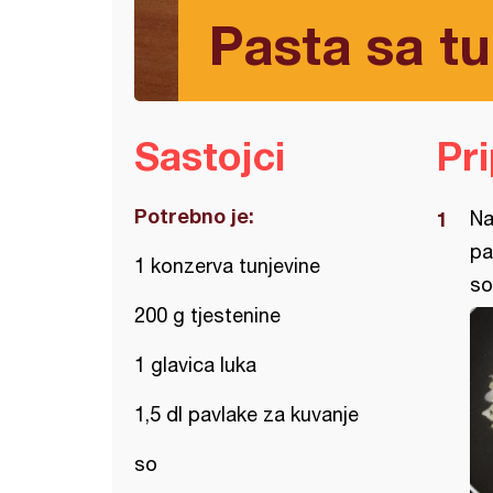
Pasta sa t
Sastojci
Pr
Potrebno je:
Na
pa
1 konzerva tunjevine
so
200 g tjestenine
1 glavica luka
1,5 dl pavlake za kuvanje
so