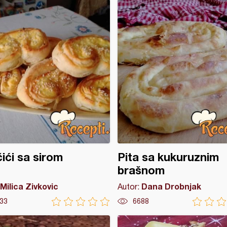
ići sa sirom
Pita sa kukuruznim
brašnom
Milica Zivkovic
Dana Drobnjak
Autor:
33
6688