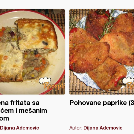
na fritata sa
Pohovane paprike (3
rćem i mešanim
om
Dijana Ademovic
Dijana Ademovic
Autor: