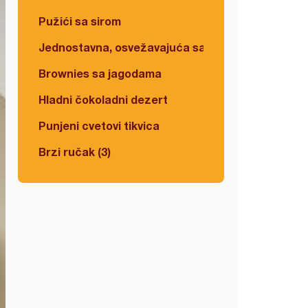
Pužići sa sirom
Jednostavna, osvežavajuća salata
Brownies sa jagodama
Hladni čokoladni dezert
Punjeni cvetovi tikvica
Brzi ručak (3)