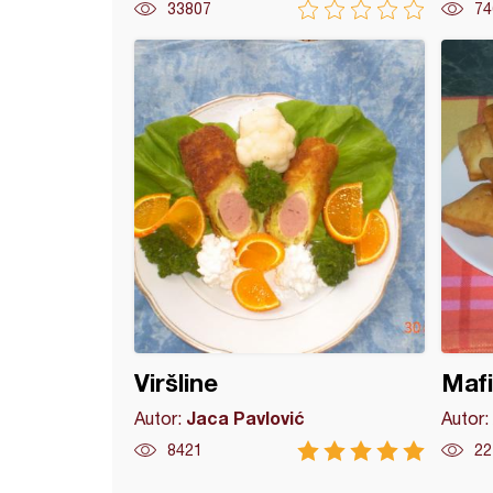
33807
74
miševi
Viršline
Mafiš
Jaca Pavlović
Autor:
Autor:
8421
22