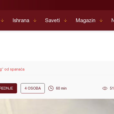
Ishrana
Saveti
Magazin
ng“ od spanaća
REDNJE
4
OSOBA
60 min
51