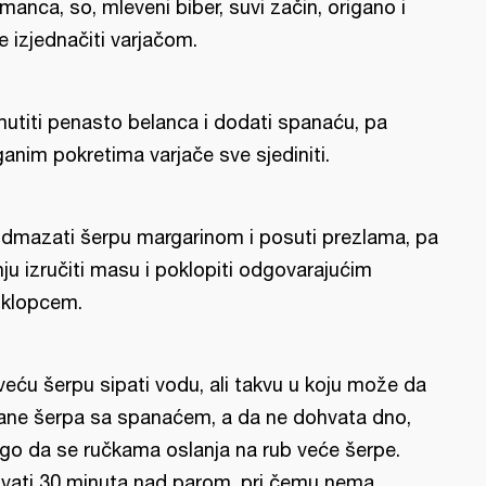
manca, so, mleveni biber, suvi začin, origano i
e izjednačiti varjačom.
utiti penasto belanca i dodati spanaću, pa
ganim pokretima varjače sve sjediniti.
dmazati šerpu margarinom i posuti prezlama, pa
nju izručiti masu i poklopiti odgovarajućim
klopcem.
veću šerpu sipati vodu, ali takvu u koju može da
ane šerpa sa spanaćem, a da ne dohvata dno,
go da se ručkama oslanja na rub veće šerpe.
vati 30 minuta nad parom, pri čemu nema