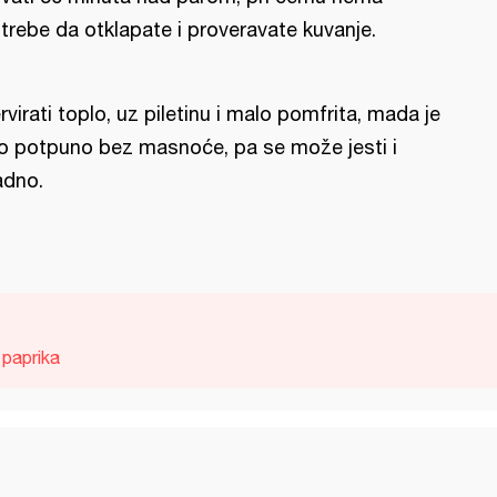
trebe da otklapate i proveravate kuvanje.
rvirati toplo, uz piletinu i malo pomfrita, mada je
lo potpuno bez masnoće, pa se može jesti i
adno.
 paprika