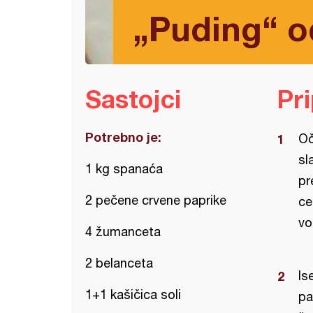
„Puding“ o
Sastojci
Pr
Potrebno je:
Oč
sl
1 kg spanaća
pr
2 pečene crvene paprike
ce
vo
4 žumanceta
2 belanceta
Is
1+1 kašičica soli
pa