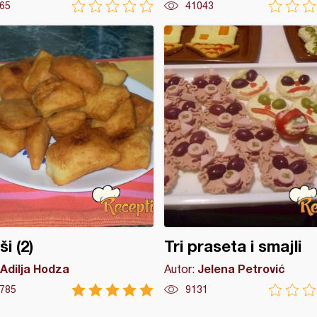
65
41043
i (2)
Tri praseta i smajli
Adilja Hodza
Jelena Petrović
Autor:
785
9131