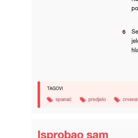
po
Se
je
hl
TAGOVI
spanać
predjelo
crvena
Isprobao sam