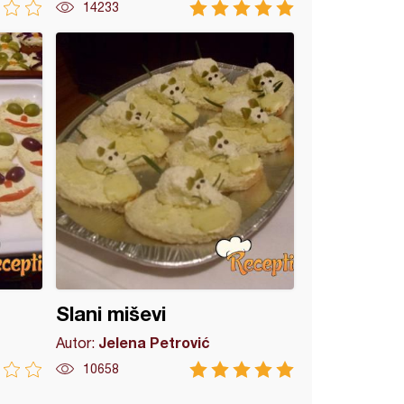
14233
Slani miševi
Jelena Petrović
Autor:
10658