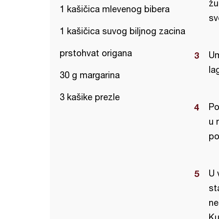
žu
1 kašičica mlevenog bibera
sv
1 kašičica suvog biljnog zacina
prstohvat origana
Um
la
30 g margarina
3 kašike prezle
Po
u 
po
U 
st
ne
Ku