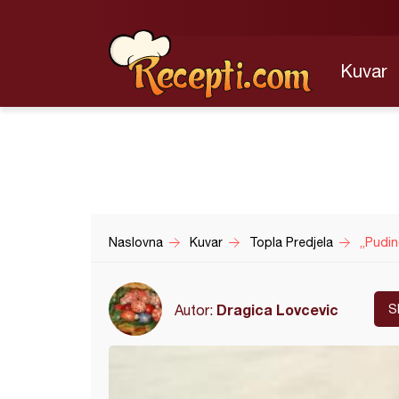
Kuvar
Naslovna
Kuvar
Topla Predjela
„Pudi
Dragica Lovcevic
Autor:
S