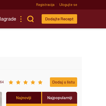
Registracija
Ulogujte se
Nagrade
Dodajte Recept
Dodaj u listu
64
Najnoviji
Najpopularniji