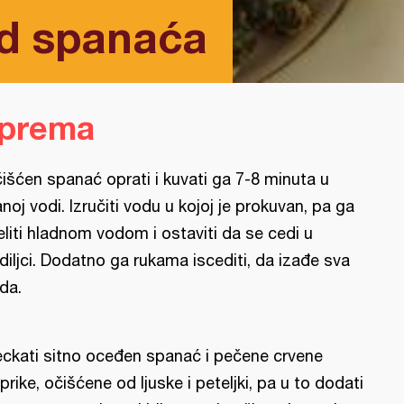
d spanaća
iprema
išćen spanać oprati i kuvati ga 7-8 minuta u
anoj vodi. Izručiti vodu u kojoj je prokuvan, pa ga
eliti hladnom vodom i ostaviti da se cedi u
diljci. Dodatno ga rukama iscediti, da izađe sva
da.
eckati sitno oceđen spanać i pečene crvene
prike, očišćene od ljuske i peteljki, pa u to dodati