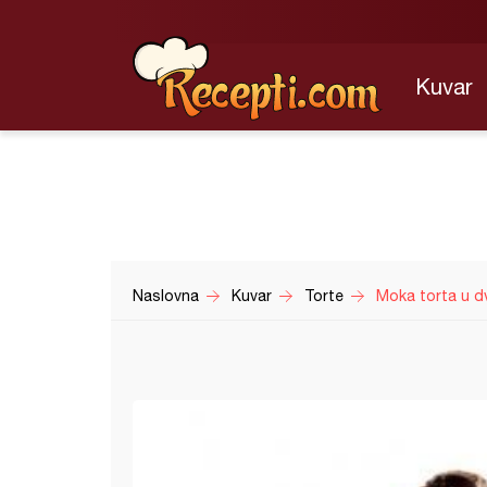
Kuvar
Naslovna
Kuvar
Torte
Moka torta u d