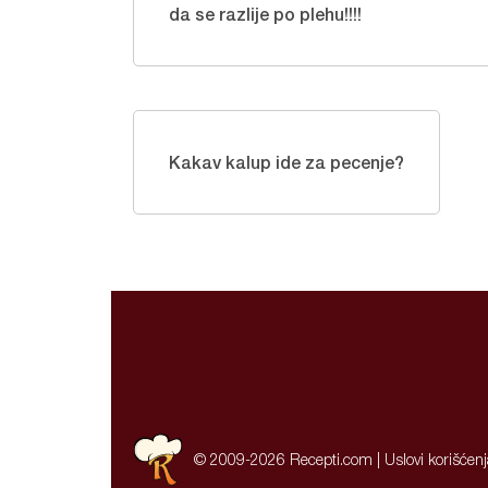
da se razlije po plehu!!!!
Kakav kalup ide za pecenje?
© 2009-2026 Recepti.com |
Uslovi korišćen