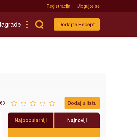
Registracija
Ulogujte se
Nagrade
Dodajte Recept
Dodaj u listu
68
Najpopularniji
Najnoviji