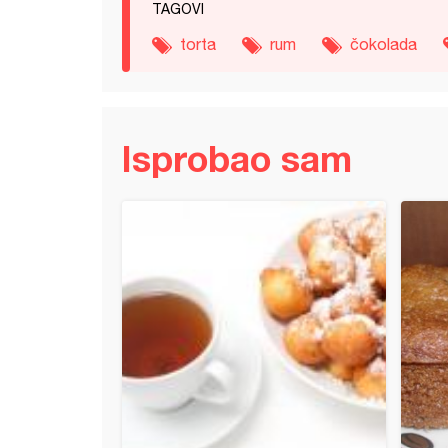
TAGOVI
torta
rum
čokolada
Isprobao sam
ći (2)