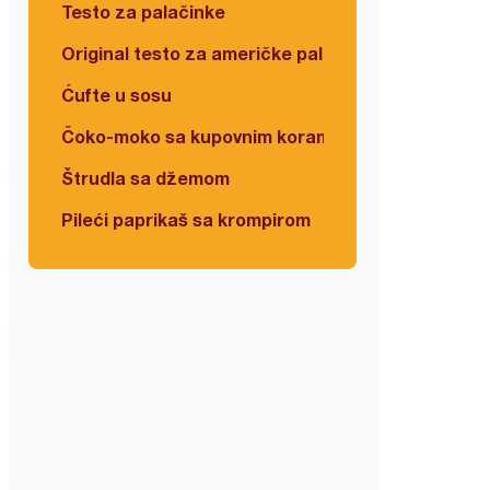
Testo za palačinke
Original testo za američke palačinke
Ćufte u sosu
Čoko-moko sa kupovnim korama
Štrudla sa džemom
Pileći paprikaš sa krompirom