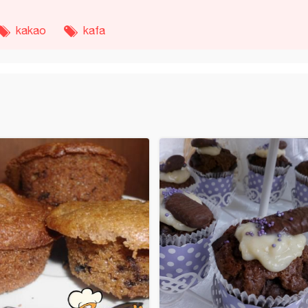
kakao
kafa