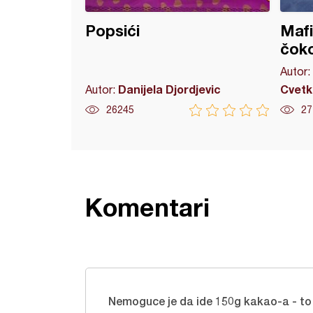
Popsići
Mafi
čok
Autor:
Danijela Djordjevic
Cvetk
Autor:
26245
27
Komentari
Nemoguce je da ide 150g kakao-a - to 