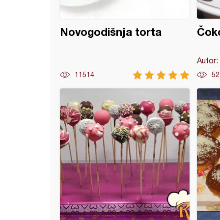
Novogodišnja torta
Čoko
Autor:
11514
52
 torta sa jagodama