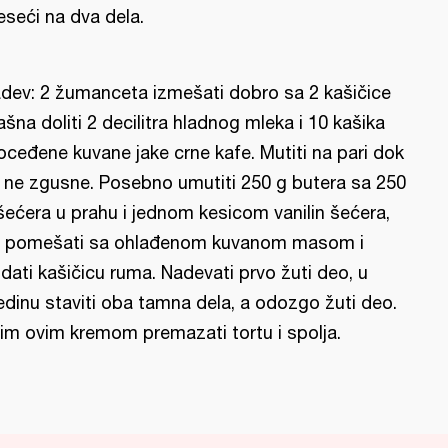
eseći na dva dela.
dev: 2 žumanceta izmešati dobro sa 2 kašičice
ašna doliti 2 decilitra hladnog mleka i 10 kašika
oceđene kuvane jake crne kafe. Mutiti na pari dok
 ne zgusne. Posebno umutiti 250 g butera sa 250
šećera u prahu i jednom kesicom vanilin šećera,
 pomešati sa ohlađenom kuvanom masom i
dati kašičicu ruma. Nadevati prvo žuti deo, u
edinu staviti oba tamna dela, a odozgo žuti deo.
tim ovim kremom premazati tortu i spolja.