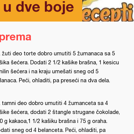
 u dve boje
iprema
 žuti deo torte dobro umutiti 5 žumanaca sa 5
šika šećera. Dodati 2 1/2 kašike brašna, 1 kesicu
nilin šećera i na kraju umešati sneg od 5
lanaca. Peći, ohladiti, pa preseći na dva dela.
 tamni deo dobro umutiti 4 žumanceta sa 4
šike šećera, dodati 2 štangle strugane čokolade,
0 g kakaoa,1 1/2 kašiku brašna i 75 g oraha.
dati sneg od 4 belanceta. Peći, ohladiti, pa