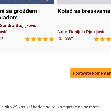
ni sa grožđem i
Kolač sa breskvama 
oladom
Sandra Stojiljković
ović
Danijela Djordjevic
Autor:
16
3387
Postavite komentar
je oko 25 kasika! korica se toliko zgusne da ne moze