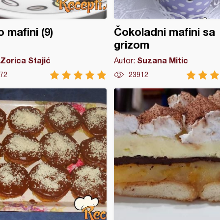
 mafini (9)
Čokoladni mafini sa
grizom
Zorica Stajić
Suzana Mitic
Autor:
72
23912