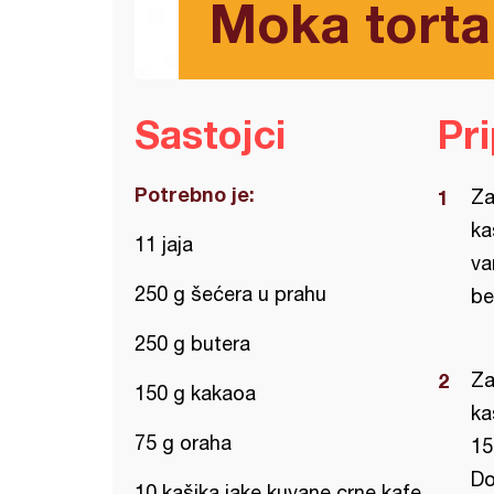
Moka torta
Sastojci
Pr
Potrebno je:
Za
ka
11 jaja
va
250 g šećera u prahu
be
250 g butera
Za
150 g kakaoa
ka
75 g oraha
15
Do
10 kašika jake kuvane crne kafe