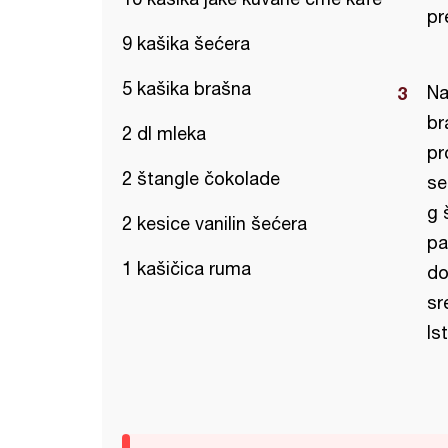
pr
9 kašika šećera
5 kašika brašna
Na
br
2 dl mleka
pr
2 štangle čokolade
se
g 
2 kesice vanilin šećera
pa
1 kašičica ruma
do
sr
Is