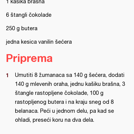
1 kašika brašna
6 štangli čokolade
250 g butera
jedna kesica vanilin šećera
Priprema
Umutiti 8 žumanaca sa 140 g šećera, dodati
140 g mlevenih oraha, jednu kašiku brašna, 3
štangle rastopljene čokolade, 100 g
rastopljenog butera i na kraju sneg od 8
belanaca. Peći u jednom delu, pa kad se
ohladi, preseći koru na dva dela.