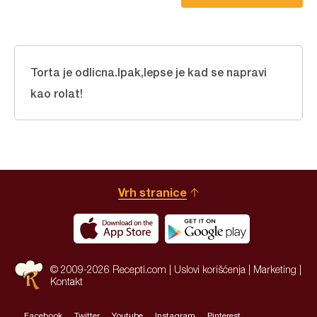
Torta je odlicna.Ipak,lepse je kad se napravi
kao rolat!
Vrh stranice
© 2009-2026 Recepti.com |
Uslovi korišćenja
|
Marketing
|
Kontakt
Facebook
Twitter
Youtube
Instagram
Pinterest