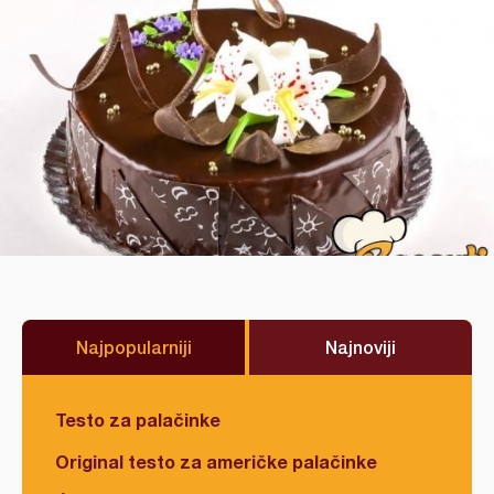
Najpopularniji
Najnoviji
Testo za palačinke
Original testo za američke palačinke