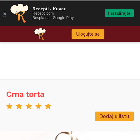
Recepti - Kuvar
Instalirajte
Recepti.com
Besplatna - Google Play
Ulogujte se
Crna torta
Dodaj u listu