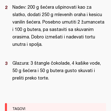
Nadev: 200 g šećera ušpinovati kao za
slatko, dodati 250 g mlevenih oraha i kesicu
vanilin šećera. Posebno umutiti 2 žumanceta
i 100 g butera, pa sastaviti sa skuvanim
orasima. Dobro izmešati i nadevati tortu
unutra i spolja.
Glazura: 3 štangle čokolade, 4 kašike vode,
50 g šećera i 50 g butera gusto skuvati i
preliti preko torte.
TAGOVI