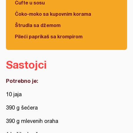
Ćufte u sosu
Čoko-moko sa kupovnim korama
Štrudla sa džemom
Pileći paprikaš sa krompirom
Sastojci
Potrebno je:
10 jaja
390 g šećera
390 g mlevenih oraha