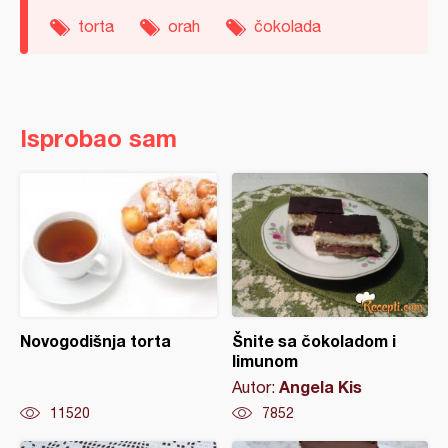
torta
orah
čokolada
Isprobao sam
Novogodišnja torta
Šnite sa čokoladom i
limunom
Angela Kis
Autor:
11520
7852