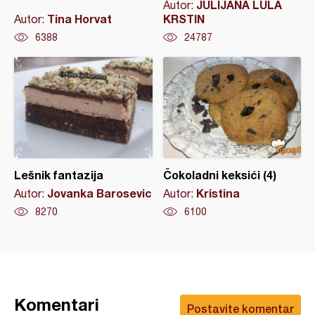
JULIJANA LULA
Autor:
Tina Horvat
KRSTIN
Autor:
6388
24787
Lešnik fantazija
Čokoladni keksići (4)
Jovanka Barosevic
Kristina
Autor:
Autor:
8270
6100
Komentari
Postavite komentar