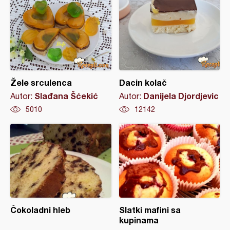
Žele srculenca
Dacin kolač
Slađana Šćekić
Danijela Djordjevic
Autor:
Autor:
5010
12142
Čokoladni hleb
Slatki mafini sa
kupinama