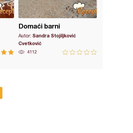
Domaći barni
Sandra Stojiljković
Autor:
Cvetković
4112