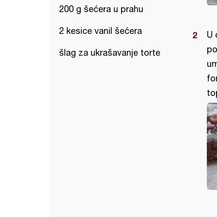
200 g šećera u prahu
2 kesice vanil šećera
U 
po
šlag za ukrašavanje torte
um
fo
to