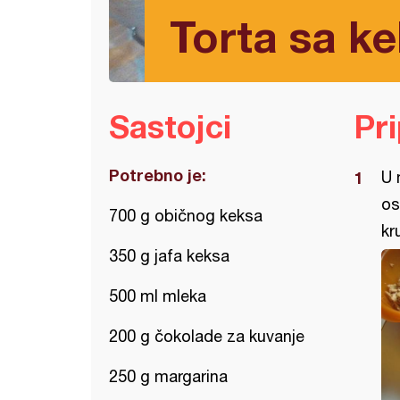
Torta sa k
Sastojci
Pr
Potrebno je:
U 
os
700 g običnog keksa
kr
350 g jafa keksa
500 ml mleka
200 g čokolade za kuvanje
250 g margarina