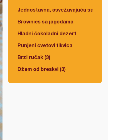
Jednostavna, osvežavajuća salata
Brownies sa jagodama
Hladni čokoladni dezert
Punjeni cvetovi tikvica
Brzi ručak (3)
Džem od breskvi (3)