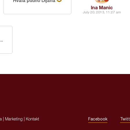
Hvala puuno Dijana
Ina Manic
July 20, 2013, 11:27 am
..
ja
|
Marketing
|
Kontakt
Facebook
Twitt