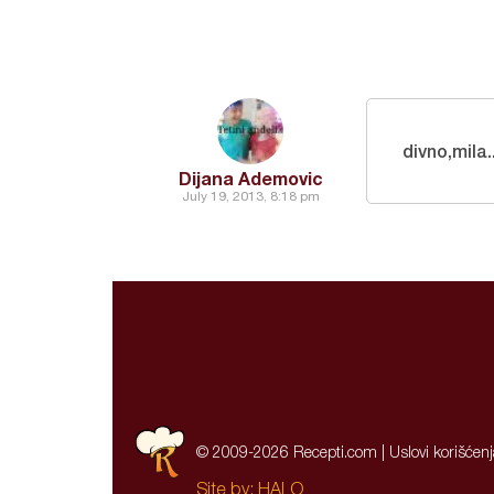
divno,mila..
Dijana Ademovic
July 19, 2013, 8:18 pm
© 2009-2026 Recepti.com |
Uslovi korišćen
Site by:
HALO