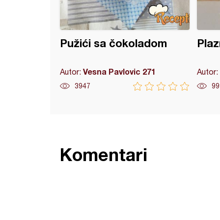
Pužići sa čokoladom
Plaz
Vesna Pavlovic 271
Autor:
Autor:
3947
99
Komentari