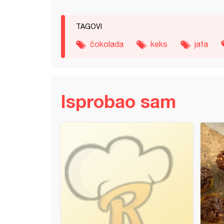
TAGOVI
čokolada
keks
jafa
Isprobao sam
ledene kocke