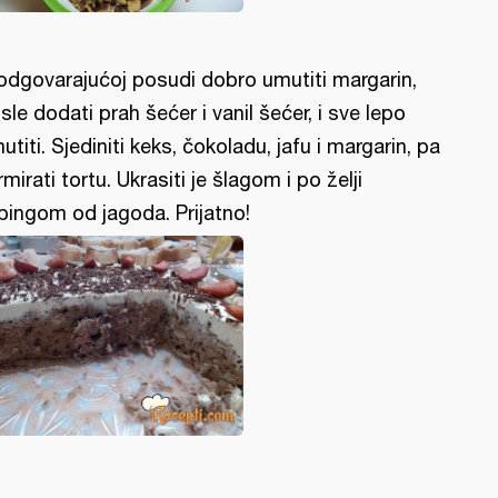
odgovarajućoj posudi dobro umutiti margarin,
sle dodati prah šećer i vanil šećer, i sve lepo
utiti. Sjediniti keks, čokoladu, jafu i margarin, pa
rmirati tortu. Ukrasiti je šlagom i po želji
pingom od jagoda. Prijatno!