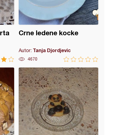
rta
Crne ledene kocke
Tanja Djordjevic
Autor:
4670