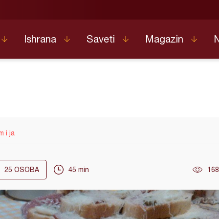
Ishrana
Saveti
Magazin
 i ja
25
OSOBA
45 min
168