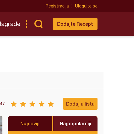
Registracija
Ulogujte se
Nagrade
Dodajte Recept
Dodaj u listu
47
Najnoviji
Najpopularniji