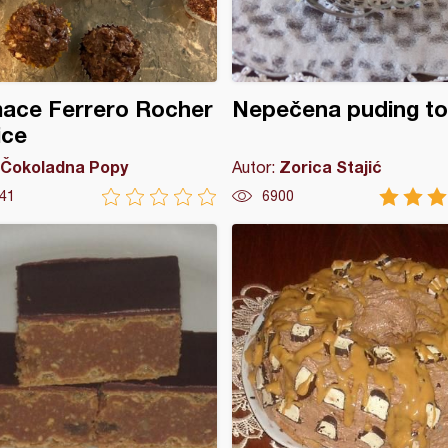
ace Ferrero Rocher
Nepečena puding to
ice
Čokoladna Popy
Zorica Stajić
Autor:
41
6900