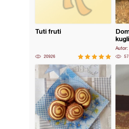
Tuti fruti
Dom
kugl
Autor:
20926
57
i barni