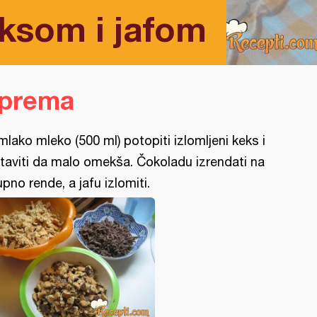
eksom i jafom
iprema
mlako mleko (500 ml) potopiti izlomljeni keks i
taviti da malo omekša. Čokoladu izrendati na
upno rende, a jafu izlomiti.