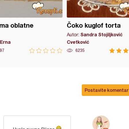
ma oblatne
Čoko kuglof torta
Sandra Stojiljković
Autor:
Erna
Cvetković
97
6235
Postavite komentar