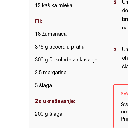
Um
12 kašika mleka
do
br
Fil:
na
18 žumanaca
375 g šećera u prahu
Um
oh
300 g čokolade za kuvanje
šl
2.5 margarina
3 šlaga
SA
Za ukrašavanje:
Sv
ome
200 g šlaga
Pri