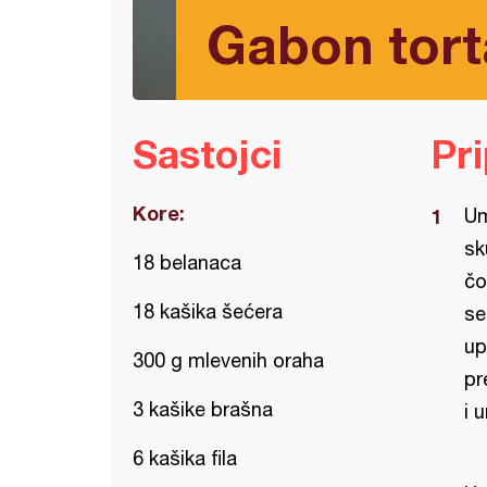
Gabon torta
Sastojci
Pr
Kore:
Um
sk
18 belanaca
čo
18 kašika šećera
se
up
300 g mlevenih oraha
pr
3 kašike brašna
i 
6 kašika fila