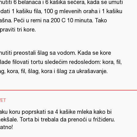
utiti 6 belanaca i 6 kašika sećera, kada se umuti
dati 1 kašiku fila, 100 g mlevenih oraha i 1 kašiku
ašna. Peći u rerni na 200 C 10 minuta. Tako
praviti tri kore.
utiti preostali šlag sa vodom. Kada se kore
lade filovati tortu sledećim redosledom: kora, fil,
ag, kora, fil, šlag, kora i šlag za ukrašavanje.
VET
aku koru poprskati sa 4 kašike mleka kako bi
kšale. Torta bi trebala da prenoći u frižideru.
jatno!