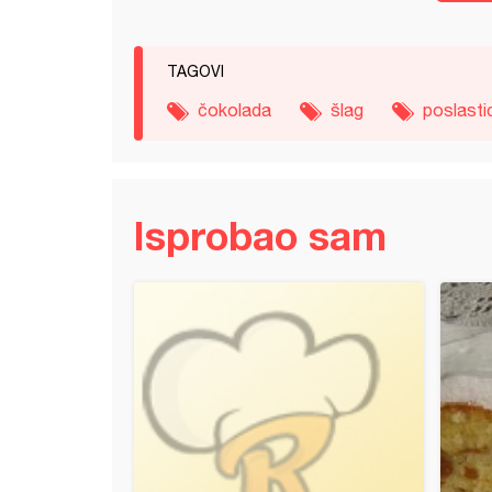
TAGOVI
čokolada
šlag
poslasti
Isprobao sam
 travi