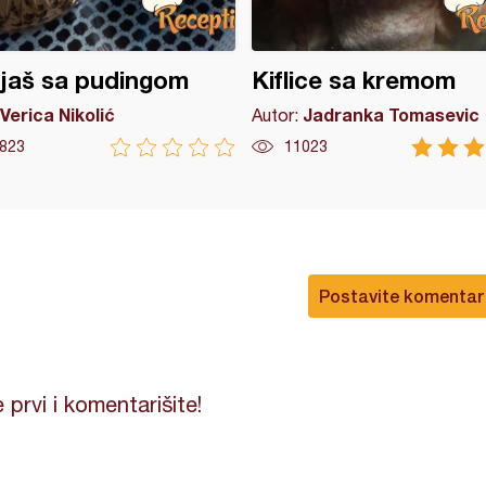
ijaš sa pudingom
Kiflice sa kremom
Verica Nikolić
Jadranka Tomasevic
Autor:
823
11023
Postavite komentar
 prvi i komentarišite!