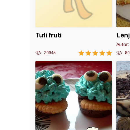
Tuti fruti
Lenj
Autor:
20945
80
i sa bundevom