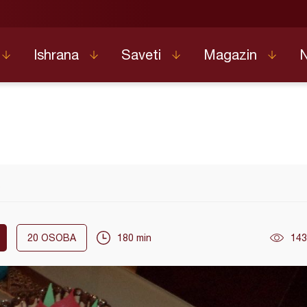
Ishrana
Saveti
Magazin
)
20
OSOBA
180 min
143