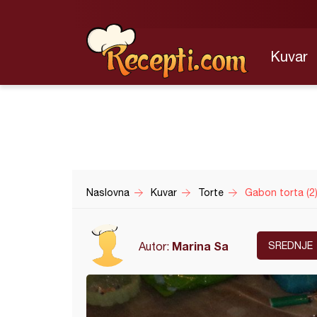
Kuvar
Naslovna
Kuvar
Torte
Gabon torta (2
Marina Sa
Autor:
SREDNJE