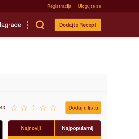
Registracija
Ulogujte se
Nagrade
Dodajte Recept
Dodaj u listu
43
Najnoviji
Najpopularniji