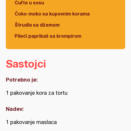
Ćufte u sosu
Čoko-moko sa kupovnim korama
Štrudla sa džemom
Pileći paprikaš sa krompirom
Sastojci
Potrebno je:
1 pakovanje kora za tortu
Nadev:
1 pakovanje maslaca