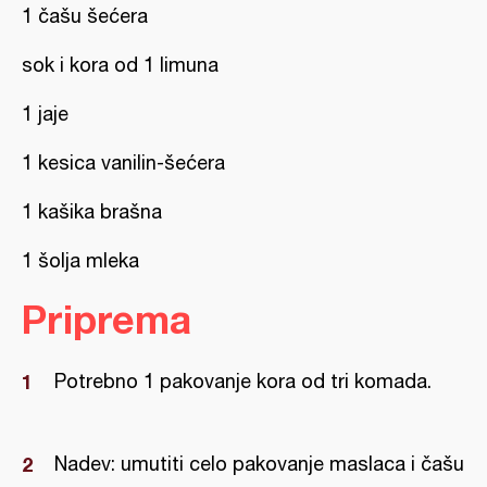
1 čašu šećera
sok i kora od 1 limuna
1 jaje
1 kesica vanilin-šećera
1 kašika brašna
1 šolja mleka
Priprema
Potrebno 1 pakovanje kora od tri komada.
Nadev: umutiti celo pakovanje maslaca i čašu