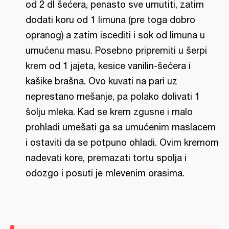
od 2 dl šećera, penasto sve umutiti, zatim
dodati koru od 1 limuna (pre toga dobro
opranog) a zatim iscediti i sok od limuna u
umućenu masu. Posebno pripremiti u šerpi
krem od 1 jajeta, kesice vanilin-šećera i
kašike brašna. Ovo kuvati na pari uz
neprestano mešanje, pa polako dolivati 1
šolju mleka. Kad se krem zgusne i malo
prohladi umešati ga sa umućenim maslacem
i ostaviti da se potpuno ohladi. Ovim kremom
nadevati kore, premazati tortu spolja i
odozgo i posuti je mlevenim orasima.