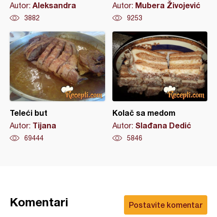
Aleksandra
Mubera Živojević
Autor:
Autor:
3882
9253
Teleći but
Kolač sa medom
Tijana
Slađana Dedić
Autor:
Autor:
69444
5846
Komentari
Postavite komentar