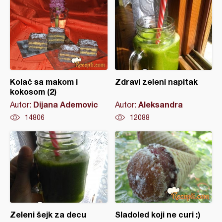
Kolač sa makom i
Zdravi zeleni napitak
kokosom (2)
Dijana Ademovic
Aleksandra
Autor:
Autor:
14806
12088
Zeleni šejk za decu
Sladoled koji ne curi :)