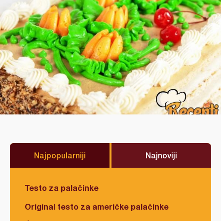
Najpopularniji
Najnoviji
Testo za palačinke
Original testo za američke palačinke