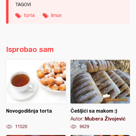
TAGOVI
torta
limun
Isprobao sam
Novogodišnja torta
Češljići sa makom :)
Mubera Živojević
Autor:
11520
9629