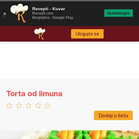
Recepti - Kuvar
Instalirajte
Recepti.com
Besplatna - Google Play
Ulogujte se
Torta od limuna
Dodaj u listu