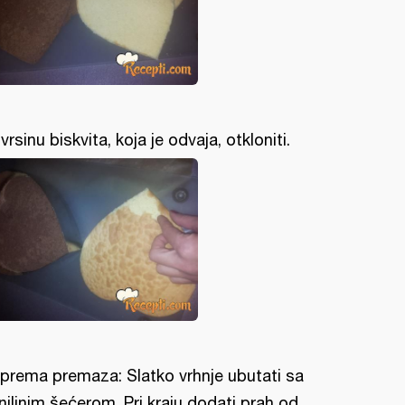
vrsinu biskvita, koja je odvaja, otkloniti.
iprema premaza: Slatko vrhnje ubutati sa
nilinim šećerom. Pri kraju dodati prah od