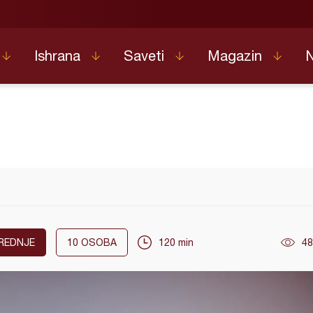
Ishrana
Saveti
Magazin
REDNJE
10
OSOBA
120 min
48