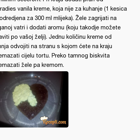
radies vanila kreme, koja nije za kuhanje (1 kesica
 odredjena za 300 ml mlijeka). Žele zagrijati na
ganoj vatri i dodati aromu (koju takodje možete
aviti po vašoj želji). Jednu količinu kreme od
hnja odvojiti na stranu s kojom ćete na kraju
emazati cijelu tortu. Preko tamnog biskvita
emazati žele pa kremom.