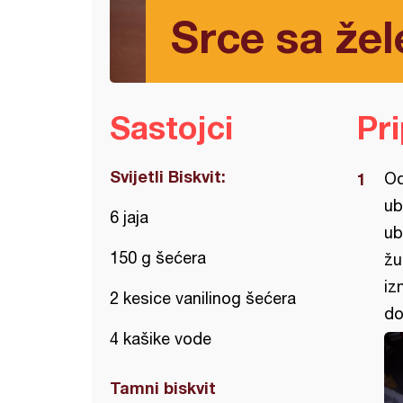
Srce sa že
Sastojci
Pr
Svijetli Biskvit:
Od
ub
6 jaja
ub
150 g šećera
žu
iz
2 kesice vanilinog šećera
do
4 kašike vode
Tamni biskvit