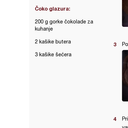
Čoko glazura:
200 g gorke čokolade za
kuhanje
2 kašike butera
Po
3 kašike šećera
Pr
va