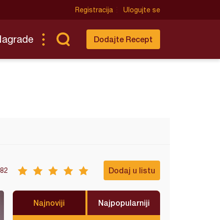
Registracija
Ulogujte se
Nagrade
Dodajte Recept
Dodaj u listu
82
Najnoviji
Najpopularniji