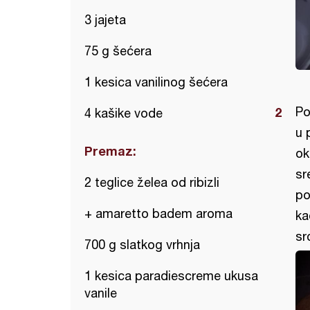
3 jajeta
75 g šećera
1 kesica vanilinog šećera
Po
4 kašike vode
u 
Premaz:
ok
sr
2 teglice želea od ribizli
po
+ amaretto badem aroma
ka
sr
700 g slatkog vrhnja
1 kesica paradiescreme ukusa
vanile