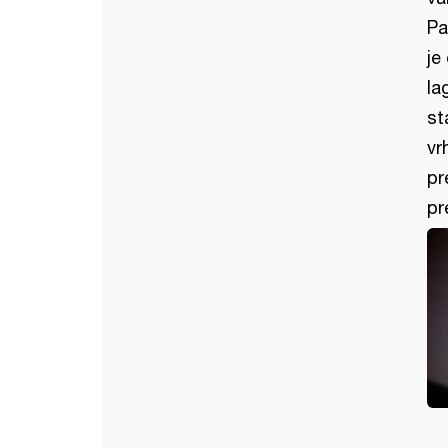
Pa
je
la
st
vr
pr
pr