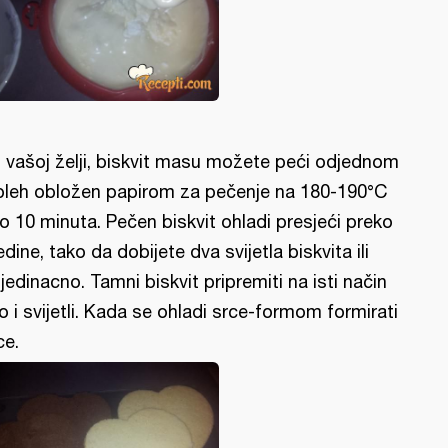
 vašoj želji, biskvit masu možete peći odjednom
pleh obložen papirom za pečenje na 180-190°C
o 10 minuta. Pečen biskvit ohladi presjeći preko
edine, tako da dobijete dva svijetla biskvita ili
jedinacno. Tamni biskvit pripremiti na isti način
o i svijetli. Kada se ohladi srce-formom formirati
ce.