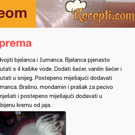
leom
iprema
vojiti bjelanca i žumanca. Bjelanca pjenasto
utati s 4 kašike vode. Dodati šećer, vanilin šećer i
utati u snijeg. Postepeno miješajući dodavati
manca. Brašno, mondamin i prašak za pecivo
mješati i postepeno miješajući dodavati u
bijenu kremu od jaja.