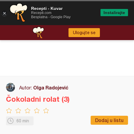
Recepti - Kuvar
Instalirajte
Recepti.com
Besplatna - Google Play
Ulogujte se
Olga Radojević
Autor:
Čokoladni rolat (3)
Dodaj u listu
60 min