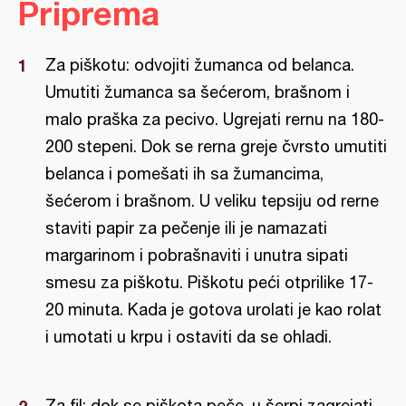
Priprema
Za piškotu: odvojiti žumanca od belanca.
Umutiti žumanca sa šećerom, brašnom i
malo praška za pecivo. Ugrejati rernu na 180-
200 stepeni. Dok se rerna greje čvrsto umutiti
belanca i pomešati ih sa žumancima,
šećerom i brašnom. U veliku tepsiju od rerne
staviti papir za pečenje ili je namazati
margarinom i pobrašnaviti i unutra sipati
smesu za piškotu. Piškotu peći otprilike 17-
20 minuta. Kada je gotova urolati je kao rolat
i umotati u krpu i ostaviti da se ohladi.
Za fil: dok se piškota peče, u šerpi zagrejati