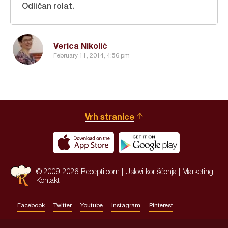
Odličan rolat.
Verica Nikolić
February 11, 2014, 4:56 pm
Vrh stranice
© 2009-2026 Recepti.com |
Uslovi korišćenja
|
Marketing
|
Kontakt
Facebook
Twitter
Youtube
Instagram
Pinterest
Site by:
HALO