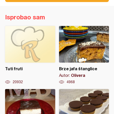
Isprobao sam
Tuti fruti
Brze jafa štanglice
Olivera
Autor:
20932
4968