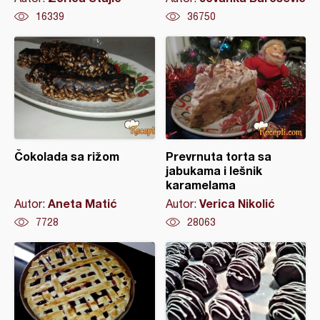
16339
36750
Čokolada sa rižom
Prevrnuta torta sa
jabukama i lešnik
karamelama
Aneta Matić
Verica Nikolić
Autor:
Autor:
7728
28063