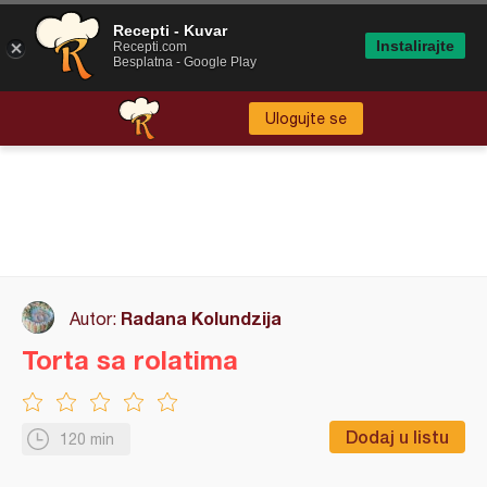
Recepti - Kuvar
Instalirajte
Recepti.com
Besplatna - Google Play
Ulogujte se
Radana Kolundzija
Autor:
Torta sa rolatima
Dodaj u listu
120 min