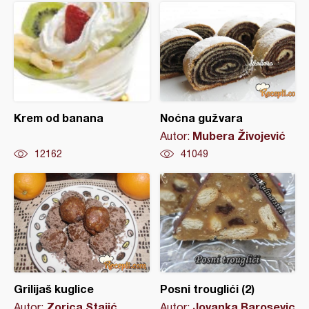
Krem od banana
Noćna gužvara
Mubera Živojević
Autor:
12162
41049
Grilijaš kuglice
Posni trouglići (2)
Zorica Stajić
Jovanka Barosevic
Autor:
Autor: