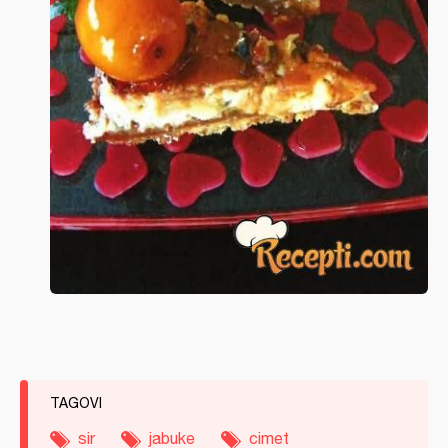
TAGOVI
sir
jabuke
cimet