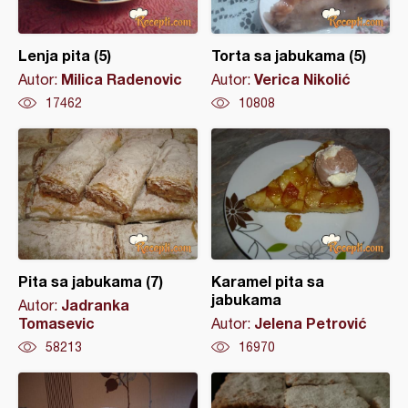
Lenja pita (5)
Torta sa jabukama (5)
Milica Radenovic
Verica Nikolić
Autor:
Autor:
17462
10808
Pita sa jabukama (7)
Karamel pita sa
jabukama
Jadranka
Autor:
Tomasevic
Jelena Petrović
Autor:
58213
16970