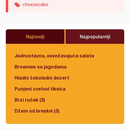
cheesecake
Najnoviji
Najpopularniji
Jednostavna, osvežavajuća salata
Brownies sa jagodama
Hladni čokoladni dezert
Punjeni cvetovi tikvica
Brzi ručak (3)
Džem od breskvi (3)