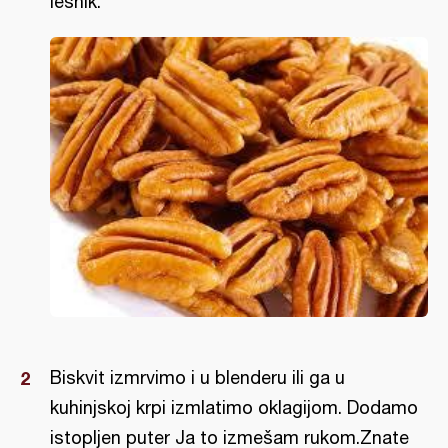
lešnik.
Biskvit izmrvimo i u blenderu ili ga u
kuhinjskoj krpi izmlatimo oklagijom. Dodamo
istopljen puter Ja to izmešam rukom.Znate