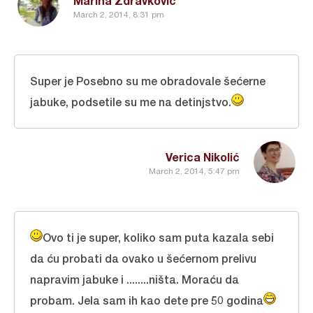
Marina Zdravkovic
March 2, 2014, 8:31 pm
Super je Posebno su me obradovale šećerne
jabuke, podsetile su me na detinjstvo.
Verica Nikolić
March 2, 2014, 5:47 pm
Ovo ti je super, koliko sam puta kazala sebi
da ću probati da ovako u šećernom prelivu
napravim jabuke i ........ništa. Moraću da
probam. Jela sam ih kao dete pre 50 godina