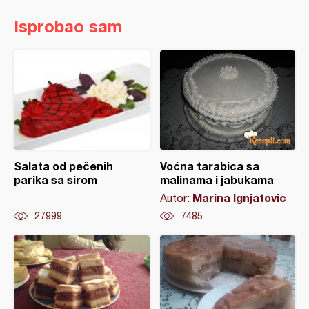
Isprobao sam
Salata od pečenih
Voćna tarabica sa
parika sa sirom
malinama i jabukama
Marina Ignjatovic
Autor:
27999
7485