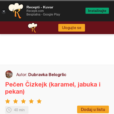
Recepti - Kuvar
Instalirajte
Recepti.com
Besplatna - Google Play
Ulogujte se
Dubravka Belogrlic
Autor:
Pečen Čizkejk (karamel, jabuka i
pekan)
Dodaj u listu
40 min