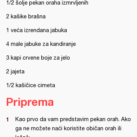
1/2 šolje pekan oraha izmrvljenih
2 kašike brašna
1 veća izrendana jabuka
4 male jabuke za kandiranje
3 kapi crvene boje za jelo
2 jajeta
1/2 kašičice cimeta
Priprema
Kao prvo da vam predstavim pekan orah. Ako
ga ne možete naći koristite običan orah ili