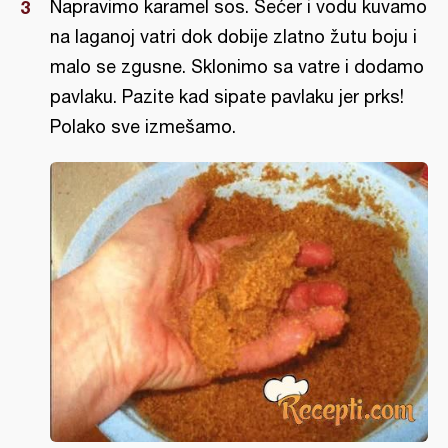
Napravimo karamel sos. Šećer i vodu kuvamo
na laganoj vatri dok dobije zlatno žutu boju i
malo se zgusne. Sklonimo sa vatre i dodamo
pavlaku. Pazite kad sipate pavlaku jer prks!
Polako sve izmešamo.