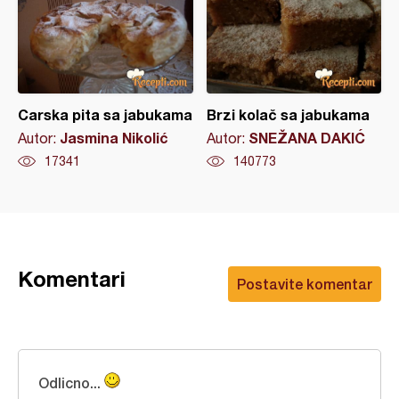
Carska pita sa jabukama
Brzi kolač sa jabukama
Jasmina Nikolić
SNEŽANA DAKIĆ
Autor:
Autor:
17341
140773
Komentari
Postavite komentar
Odlicno...