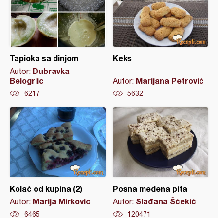
Tapioka sa dinjom
Keks
Dubravka
Autor:
Belogrlic
Marijana Petrović
Autor:
6217
5632
Kolač od kupina (2)
Posna medena pita
Marija Mirkovic
Slađana Šćekić
Autor:
Autor:
6465
120471