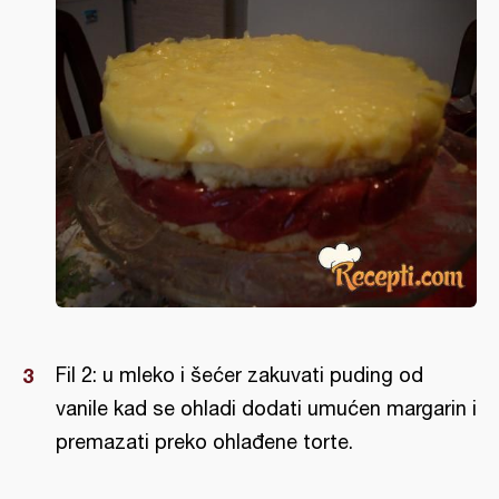
Fil 2: u mleko i šećer zakuvati puding od
vanile kad se ohladi dodati umućen margarin i
premazati preko ohlađene torte.