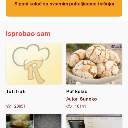
Sipani kolač sa ovsenim pahuljicama i višnjama
Isprobao sam
Tuti fruti
Puf kolač
Sunoko
Autor:
20951
10141