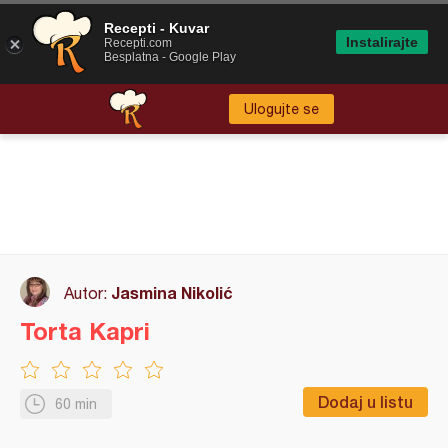
Recepti - Kuvar
Instalirajte
Recepti.com
Besplatna - Google Play
Ulogujte se
Jasmina Nikolić
Autor:
Torta Kapri
Dodaj u listu
60 min