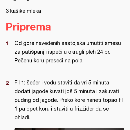
3 kašike mleka
Priprema
Od gore navedenih sastojaka umutiti smesu
za patišpanj i ispeći u okrugli pleh 24 br.
Pečenu koru preseći na pola.
Fil 1: šećer i vodu staviti da vri 5 minuta
dodati jagode kuvati još 5 minuta i zakuvati
puding od jagode. Preko kore naneti topao fil
1 pa opet koru i staviti u frizžider da se
ohladi.