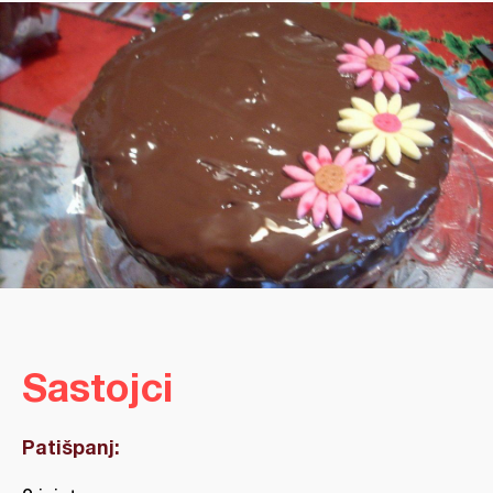
Sastojci
Patišpanj: