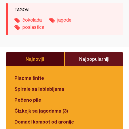
TAGOVI
čokolada
jagode
poslastica
Najnoviji
Najpopularniji
Plazma šnite
Spirale sa leblebijama
Pečeno pile
Čizkejk sa jagodama (3)
Domaći kompot od aronije