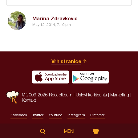
Marina Zdravkovic
May 12, 2014, 7:10 pm
Vrh stranice
© 2009-2026 Recepti.com |
Uslovi korišćenja
|
Marketing
|
Kontakt
Facebook
Twitter
Youtube
Instagram
Pinterest
Site by:
HALO