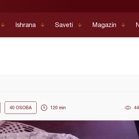
Ishrana
Saveti
Magazin
40
OSOBA
120 min
44