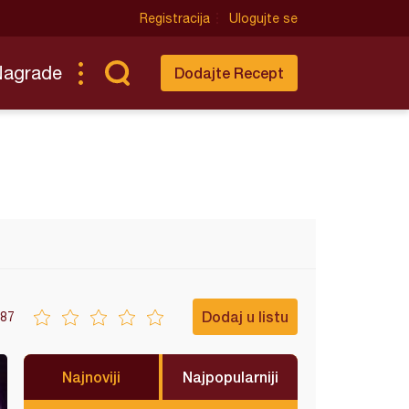
Registracija
Ulogujte se
Nagrade
Dodajte Recept
Dodaj u listu
87
Najnoviji
Najpopularniji