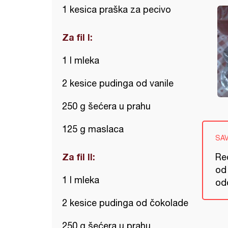
1 kesica praška za pecivo
Za fil I:
1 l mleka
2 kesice pudinga od vanile
250 g šećera u prahu
125 g maslaca
SA
Za fil II:
Ređ
od
1 l mleka
od
2 kesice pudinga od čokolade
250 g šećera u prahu