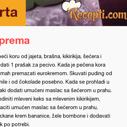
rta
iprema
peći koru od jajeta, brašna, kikirikija, šećera i
dati 1 prašak za pecivo. Kada je pečena kora
mah premazati eurokremom. Skuvati puding od
nile i od čokolade posebno. Kada se prohladi u
aki dodati umućeni maslac sa šećerom u prahu.
ediniti mleveni keks sa mlevenim kikirikijem,
aciti umućen maslac sa šećerom u prahu,
ckane krem bananice, žele bombone i dodavati
k po potrebi.