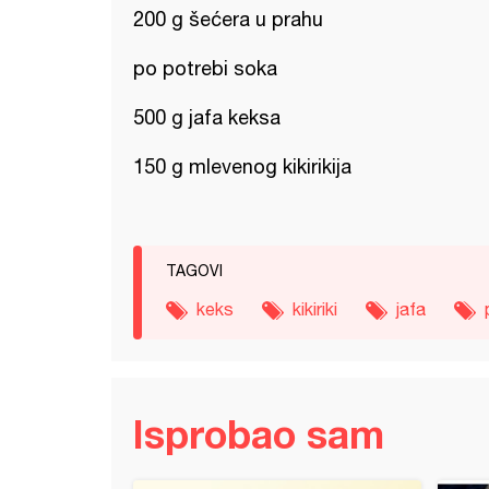
200 g šećera u prahu
po potrebi soka
500 g jafa keksa
150 g mlevenog kikirikija
TAGOVI
keks
kikiriki
jafa
Isprobao sam