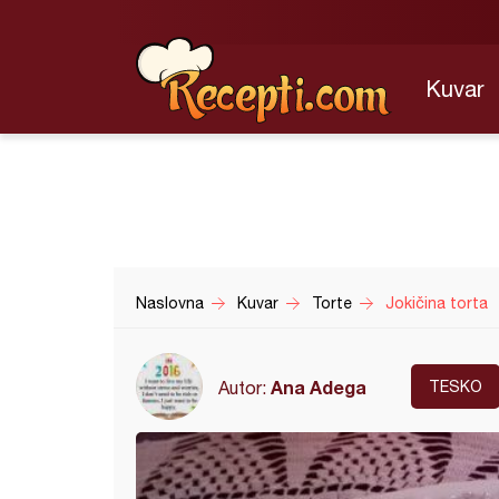
Kuvar
Naslovna
Kuvar
Torte
Jokičina torta
Ana Adega
Autor:
TESKO