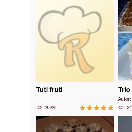
 kocke (13)
Tuti fruti
Trio
Autor:
20926
24
e (34)