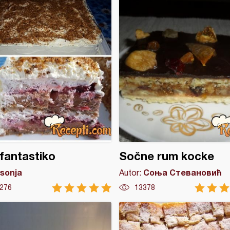
 fantastiko
Sočne rum kocke
sonja
Соња Стевановић
Autor:
276
13378