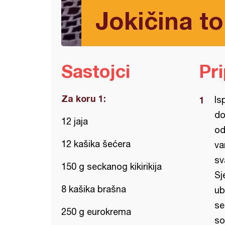
Jokičina to
Sastojci
Pr
Za koru 1:
Is
do
12 jaja
od
12 kašika šećera
va
sv
150 g seckanog kikirikija
Sj
8 kašika brašna
ub
se
250 g eurokrema
so