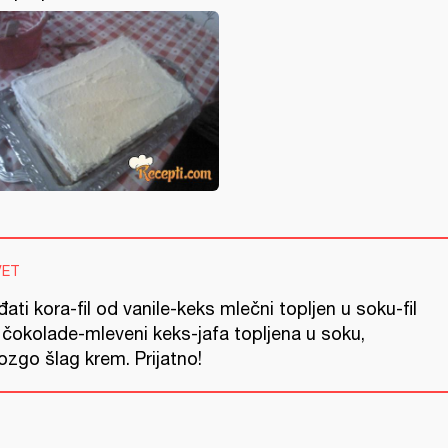
VET
ati kora-fil od vanile-keks mlečni topljen u soku-fil
 čokolade-mleveni keks-jafa topljena u soku,
ozgo šlag krem. Prijatno!