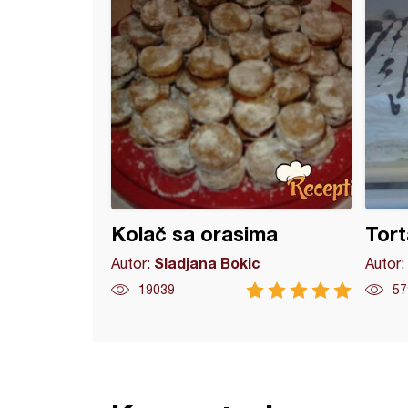
Kolač sa orasima
Tort
Sladjana Bokic
Autor:
Autor:
19039
57