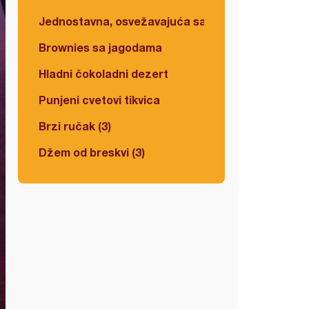
Jednostavna, osvežavajuća salata
Brownies sa jagodama
Hladni čokoladni dezert
Punjeni cvetovi tikvica
Brzi ručak (3)
Džem od breskvi (3)