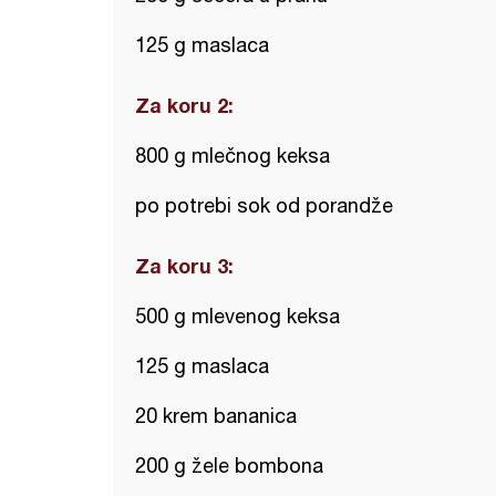
125 g maslaca
Za koru 2:
800 g mlečnog keksa
po potrebi sok od porandže
Za koru 3:
500 g mlevenog keksa
125 g maslaca
20 krem bananica
200 g žele bombona