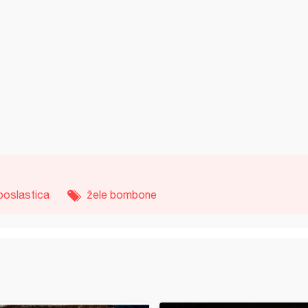
poslastica
žele bombone