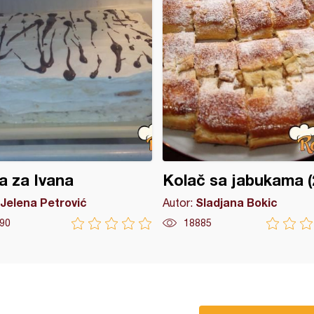
a za Ivana
Kolač sa jabukama (
Jelena Petrović
Sladjana Bokic
Autor:
90
18885