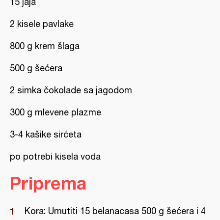
15 jaja
2 kisele pavlake
800 g krem šlaga
500 g šećera
2 simka čokolade sa jagodom
300 g mlevene plazme
3-4 kašike sirćeta
po potrebi kisela voda
Priprema
Kora: Umutiti 15 belanacasa 500 g šećera i 4