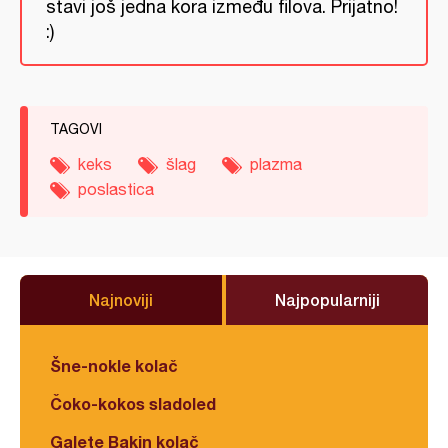
stavi još jedna kora između filova. Prijatno!
:)
TAGOVI
keks
šlag
plazma
poslastica
Najnoviji
Najpopularniji
Šne-nokle kolač
Čoko-kokos sladoled
Galete Bakin kolač