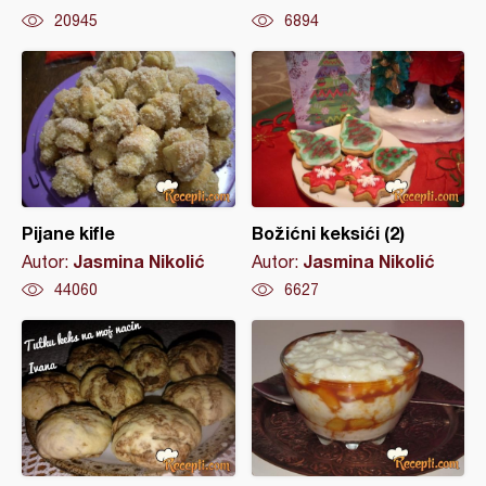
20945
6894
Pijane kifle
Božićni keksići (2)
Jasmina Nikolić
Jasmina Nikolić
Autor:
Autor:
44060
6627