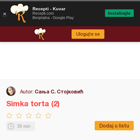
Recepti - Kuvar
Instalirajte
Recepti.com
Besplatna - Google Play
Ulogujte se
Сања С. Стојковић
Autor:
Simka torta (2)
Dodaj u listu
30 min