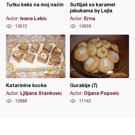
Tutku keks na moj način
Sutlijaš sa karamel
jabukama by Lejla
Ivana Lekic
Erna
Autor:
Autor:
13572
13659
Katarinine kocke
Gurabije (7)
Ljiljana Stankovic
Dijana Popovic
Autor:
Autor:
12888
11142