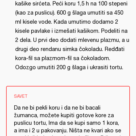
kašike sirćeta. Peći koru 1,5 h na 100 stepeni
(kao za puslicu). 600 g šlaga umutiti sa 450
ml kisele vode. Kada umutimo dodamo 2
kisele pavlake i izmešati kašikom. Podeliti na
2 dela. U prvi deo dodati mlevenu plazmu, a u
drugi deo rendanu simka čokoladu. Redđati
kora-fil sa plazmom-fil sa čokoladom.
Odozgo umutiti 200 g šlaga i ukrasiti tortu.
SAVET
Da ne bi pekli koru i da ne bi bacali
žumanca, možete kupiti gotove kore za
puslicu tortu, Ima da se kupi samo 1 kora,
a ima i 2 u pakovanju. Ništa ne kvari ako se