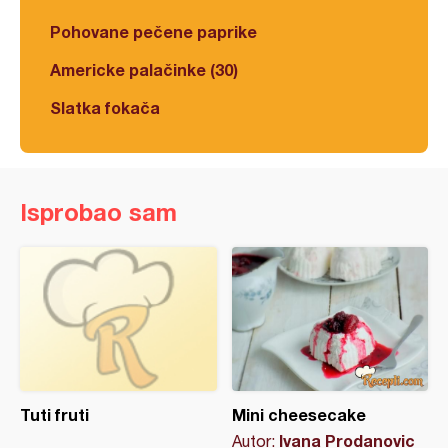
Pohovane pečene paprike
Americke palačinke (30)
Slatka fokača
Isprobao sam
Tuti fruti
Mini cheesecake
Ivana Prodanovic
Autor: