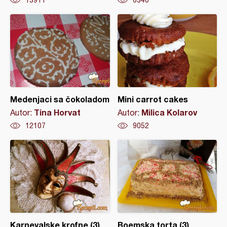
13911
6340
Medenjaci sa čokoladom
Mini carrot cakes
Tina Horvat
Milica Kolarov
Autor:
Autor:
12107
9052
Karnevalske krofne (3)
Boemska torta (3)