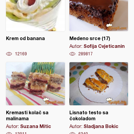
Krem od banana
Medeno srce (17)
Sofija Cvjeticanin
Autor:
12169
289817
Kremasti kolač sa
Lisnato testo sa
malinama
čokoladom
Suzana Mitic
Sladjana Bokic
Autor:
Autor: