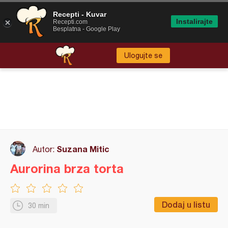
Recepti - Kuvar
Instalirajte
Recepti.com
Besplatna - Google Play
Ulogujte se
Suzana Mitic
Autor:
Aurorina brza torta
Dodaj u listu
30 min