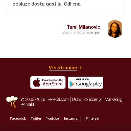
posluze dosta gostiju. Odlicna
Tami Milanovic
March 6, 2015, 5:30 pm
Vrh stranice
© 2009-2026 Recepti.com |
Uslovi korišćenja
|
Marketing
|
Kontakt
Facebook
Twitter
Youtube
Instagram
Pinterest
Site by:
HALO