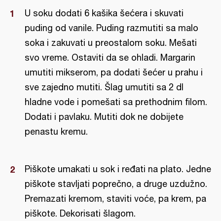
U soku dodati 6 kašika šećera i skuvati
puding od vanile. Puding razmutiti sa malo
soka i zakuvati u preostalom soku. Mešati
svo vreme. Ostaviti da se ohladi. Margarin
umutiti mikserom, pa dodati šećer u prahu i
sve zajedno mutiti. Šlag umutiti sa 2 dl
hladne vode i pomešati sa prethodnim filom.
Dodati i pavlaku. Mutiti dok ne dobijete
penastu kremu.
Piškote umakati u sok i ređati na plato. Jedne
piškote stavljati poprečno, a druge uzdužno.
Premazati kremom, staviti voće, pa krem, pa
piškote. Dekorisati šlagom.