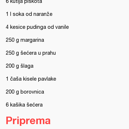
6 kutija piškota
1 l soka od naranže
4 kesice pudinga od vanile
250 g margarina
250 g šećera u prahu
200 g šlaga
1 čaša kisele pavlake
200 g borovnica
6 kašika šećera
Priprema