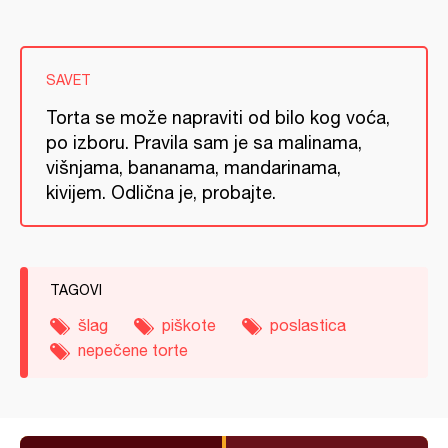
SAVET
Torta se može napraviti od bilo kog voća,
po izboru. Pravila sam je sa malinama,
višnjama, bananama, mandarinama,
kivijem. Odlična je, probajte.
TAGOVI
šlag
piškote
poslastica
nepečene torte