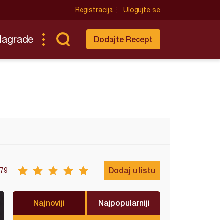
Registracija
Ulogujte se
Nagrade
Dodajte Recept
Dodaj u listu
79
Najnoviji
Najpopularniji