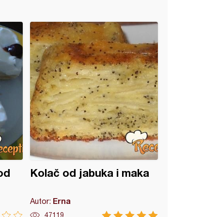
od
Kolač od jabuka i maka
Erna
Autor:
47119