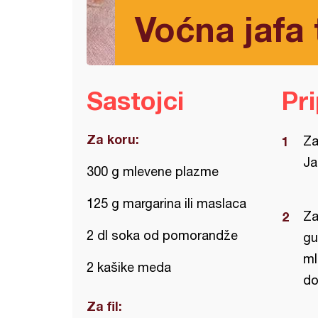
Voćna jafa 
Sastojci
Pr
Za koru:
Za
Ja
300 g mlevene plazme
125 g margarina ili maslaca
Za
2 dl soka od pomorandže
gu
ml
2 kašike meda
do
Za fil: