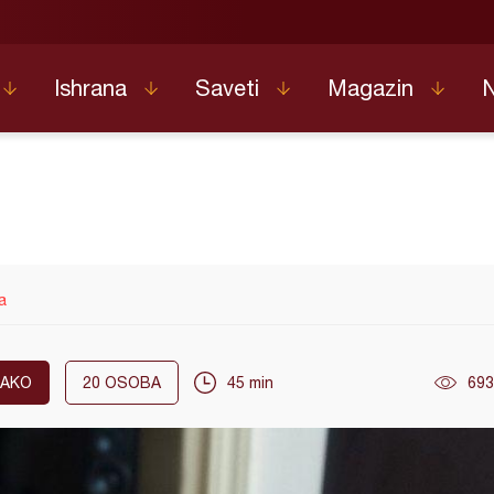
Ishrana
Saveti
Magazin
a
LAKO
20
OSOBA
45 min
693