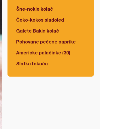
Šne-nokle kolač
Čoko-kokos sladoled
Galete Bakin kolač
Pohovane pečene paprike
Americke palačinke (30)
Slatka fokača