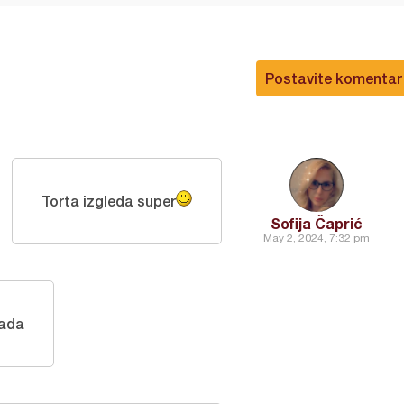
Postavite komentar
Torta izgleda super
Sofija Čaprić
May 2, 2024, 7:32 pm
ada