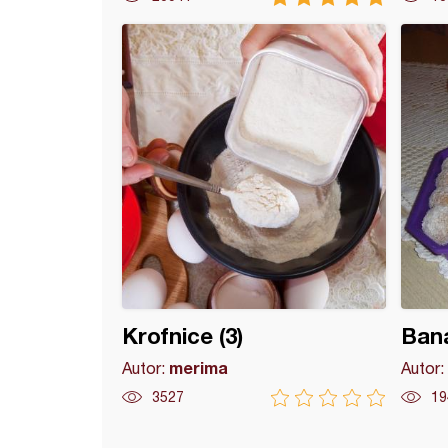
mbe
Krofnice (3)
Bana
merima
Autor:
Autor:
3527
19