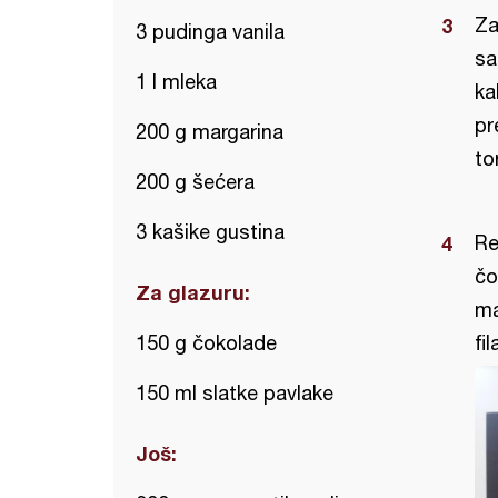
Za
3 pudinga vanila
sa
1 l mleka
ka
pr
200 g margarina
to
200 g šećera
3 kašike gustina
Re
čo
Za glazuru:
ma
150 g čokolade
fi
150 ml slatke pavlake
Još: