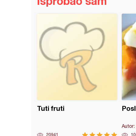
Isprobao sam
 od jabuka i maka
Tuti fruti
Posl
Autor:
20941
10