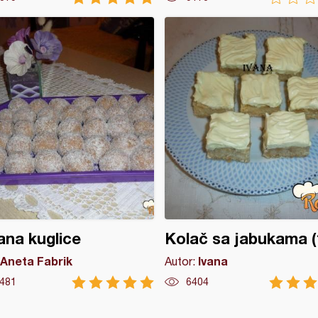
na kuglice
Kolač sa jabukama (
Aneta Fabrik
Ivana
Autor:
481
6404