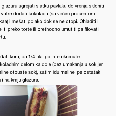
 glazuru ugrejati slatku pavlaku do vrenja skloniti
 vatre dodati čokoladu (sa većim procentom
kaa) i mešati polako dok se ne otopi. Ohladiti i
eliti preko torte ili prethodno umutiti pa filovati
rtu.
đati koru, pa 1/4 fila, pa jafe okrenute
koladnim delom ka dole (bez umakanja u sok jer
line otpuste sok), zatim idu maline, pa ostatak
la i na kraju glazura.