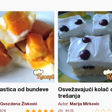
astica od bundeve
Osvežavajući kolač 
trešanja
Gvozdena Živković
Marija Mirkovic
Autor:
079
9170