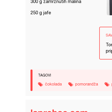
300 g zamrznutih malina
250 g jafe
SA
Tor
pr
TAGOVI
čokolada
pomorandža