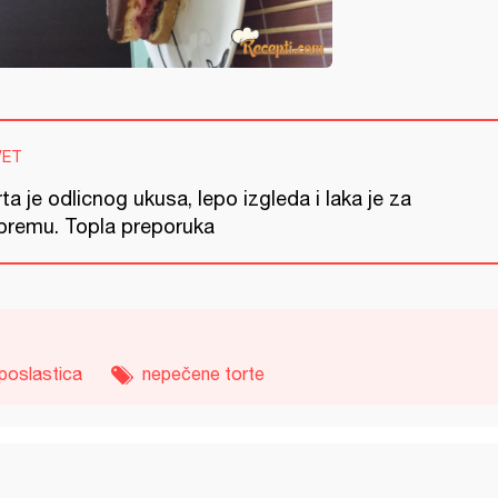
VET
ta je odlicnog ukusa, lepo izgleda i laka je za
ipremu. Topla preporuka
poslastica
nepečene torte