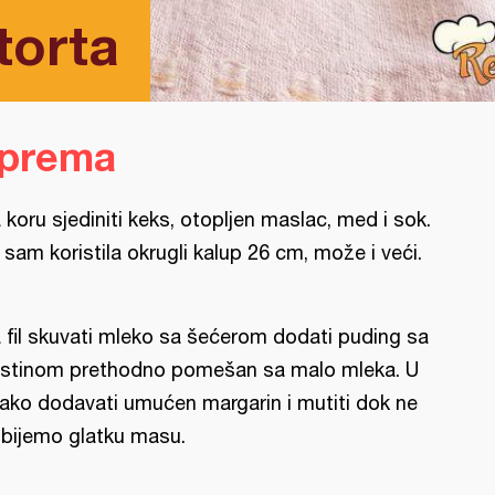
torta
iprema
 koru sjediniti keks, otopljen maslac, med i sok.
 sam koristila okrugli kalup 26 cm, može i veći.
 fil skuvati mleko sa šećerom dodati puding sa
stinom prethodno pomešan sa malo mleka. U
ako dodavati umućen margarin i mutiti dok ne
bijemo glatku masu.