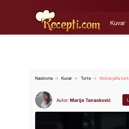
Kuvar
Naslovna
Kuvar
Torte
Voćna jafa tort
Marija Tanasković
Autor: