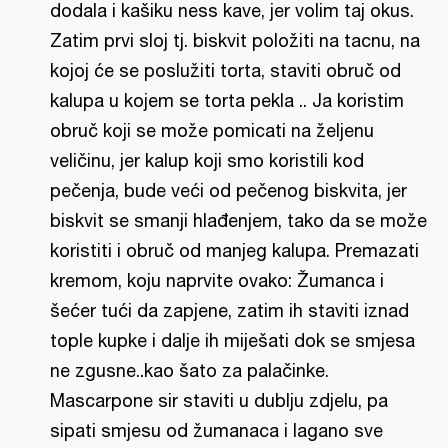
dodala i kašiku ness kave, jer volim taj okus.
Zatim prvi sloj tj. biskvit položiti na tacnu, na
kojoj će se poslužiti torta, staviti obruč od
kalupa u kojem se torta pekla .. Ja koristim
obruč koji se može pomicati na željenu
veličinu, jer kalup koji smo koristili kod
pečenja, bude veći od pečenog biskvita, jer
biskvit se smanji hlađenjem, tako da se može
koristiti i obruč od manjeg kalupa. Premazati
kremom, koju naprvite ovako: Žumanca i
šećer tući da zapjene, zatim ih staviti iznad
tople kupke i dalje ih miješati dok se smjesa
ne zgusne..kao šato za palačinke.
Mascarpone sir staviti u dublju zdjelu, pa
sipati smjesu od žumanaca i lagano sve