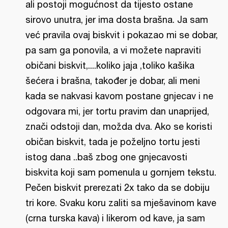
ali postoji mogućnost da tijesto ostane
sirovo unutra, jer ima dosta brašna. Ja sam
već pravila ovaj biskvit i pokazao mi se dobar,
pa sam ga ponovila, a vi možete napraviti
običani biskvit,....koliko jaja ,toliko kašika
šećera i brašna, također je dobar, ali meni
kada se nakvasi kavom postane gnjecav i ne
odgovara mi, jer tortu pravim dan unaprijed,
znači odstoji dan, možda dva. Ako se koristi
običan biskvit, tada je poželjno tortu jesti
istog dana ..baš zbog one gnjecavosti
biskvita koji sam pomenula u gornjem tekstu.
Pečen biskvit prerezati 2x tako da se dobiju
tri kore. Svaku koru zaliti sa mješavinom kave
(crna turska kava) i likerom od kave, ja sam