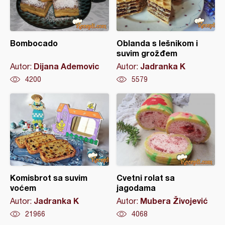
Bombocado
Oblanda s lešnikom i
suvim grožđem
Dijana Ademovic
Jadranka K
Autor:
Autor:
4200
5579
Komisbrot sa suvim
Cvetni rolat sa
voćem
jagodama
Jadranka K
Mubera Živojević
Autor:
Autor:
21966
4068