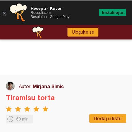
Recepti - Kuvar
Instalirajte
Recepti.com
Besplatna - Google Play
Ulogujte se
Mirjana Simic
Autor:
Tiramisu torta
Dodaj u listu
60 min