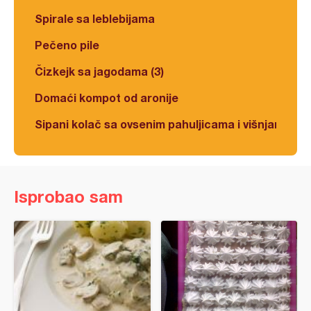
Spirale sa leblebijama
Pečeno pile
Čizkejk sa jagodama (3)
Domaći kompot od aronije
Sipani kolač sa ovsenim pahuljicama i višnjama
Isprobao sam