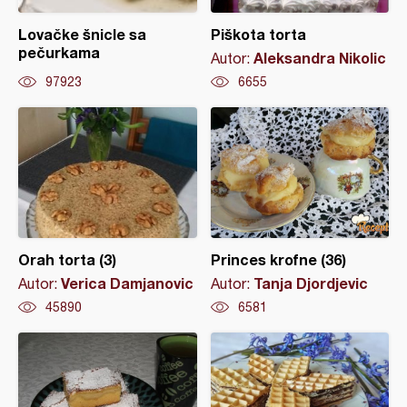
Lovačke šnicle sa
Piškota torta
pečurkama
Aleksandra Nikolic
Autor:
97923
6655
Orah torta (3)
Princes krofne (36)
Verica Damjanovic
Tanja Djordjevic
Autor:
Autor:
45890
6581