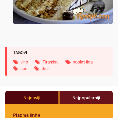
TAGOVI
vino
Tiramisu
poslastica
nes
liker
Najnoviji
Najpopularniji
Plazma šnite