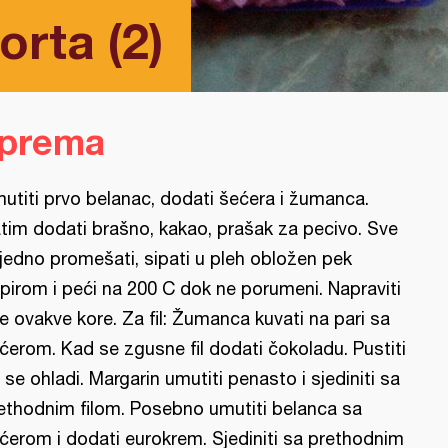
rta (2)
iprema
utiti prvo belanac, dodati šećera i žumanca.
tim dodati brašno, kakao, prašak za pecivo. Sve
jedno promešati, sipati u pleh obložen pek
pirom i peći na 200 C dok ne porumeni. Napraviti
e ovakve kore. Za fil: Žumanca kuvati na pari sa
ćerom. Kad se zgusne fil dodati čokoladu. Pustiti
 se ohladi. Margarin umutiti penasto i sjediniti sa
ethodnim filom. Posebno umutiti belanca sa
ćerom i dodati eurokrem. Sjediniti sa prethodnim