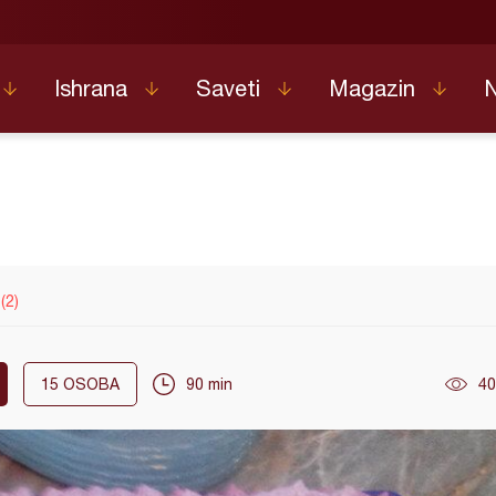
Ishrana
Saveti
Magazin
(2)
15
OSOBA
90 min
40