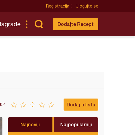
Registracija
Ulogujte se
Nagrade
Dodajte Recept
Dodaj u listu
02
Najnoviji
Najpopularniji