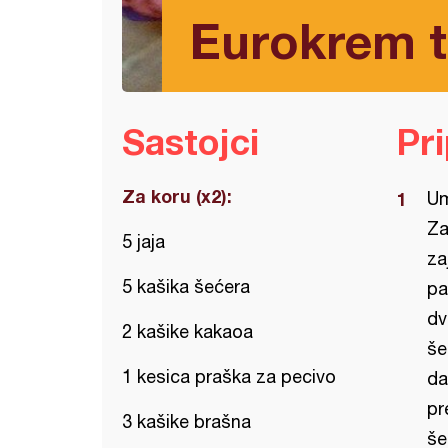
Eurokrem to
Sastojci
Pr
Za koru (x2):
Um
Za
5 jaja
za
5 kašika šećera
pa
dv
2 kašike kakaoa
še
1 kesica praška za pecivo
da
pr
3 kašike brašna
še