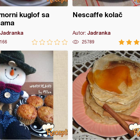
orni kuglof sa
Nescaffe kolač
jama
Jadranka
Jadranka
Autor:
166
25789