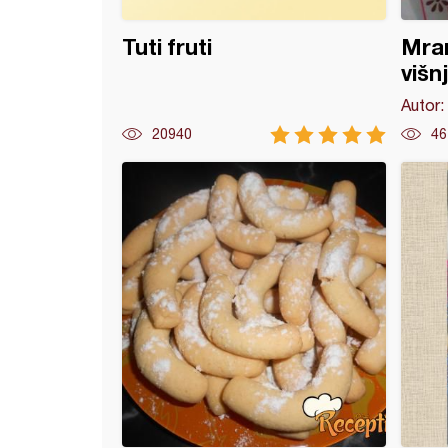
Tuti fruti
Mram
višn
Autor:
20940
46
 kolač