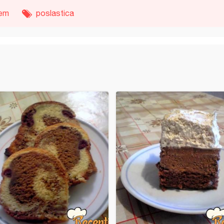
rem
poslastica