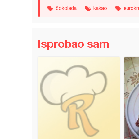
čokolada
kakao
eurok
Isprobao sam
va sa višnjama (4)