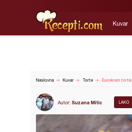
Kuvar
Naslovna
Kuvar
Torte
Eurokrem torta 
Suzana Mitic
Autor:
LAKO