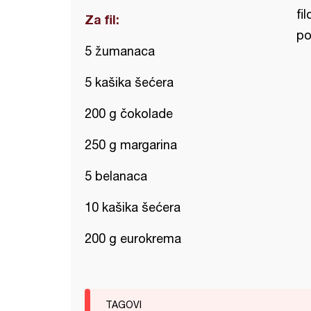
fi
Za fil:
po
5 žumanaca
5 kašika šećera
200 g čokolade
250 g margarina
5 belanaca
10 kašika šećera
200 g eurokrema
TAGOVI