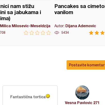
nici nam stižu
Pancakes sa cimeto
ini sa jabukama i
vanilom
ima)
Milica Milosevic-Meseldzija
Dijana Ademovic
Autor:
708
5434
Postavite komentar
Fantastična tortica
Vesna Pavlovic 271