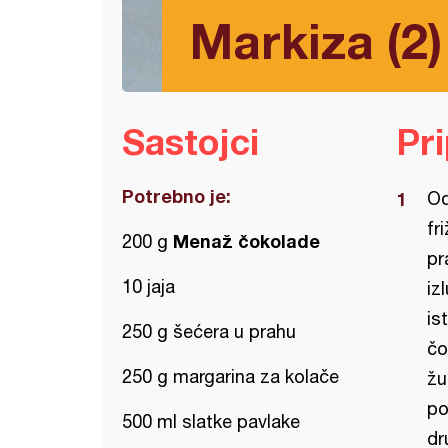
Markiza (2)
Sastojci
Pr
Potrebno je:
Od
fr
Menaž čokolade
200 g
pr
10 jaja
iz
is
250 g šećera u prahu
čo
250 g margarina za kolače
žu
po
500 ml slatke pavlake
dr