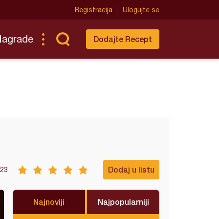
Registracija
Ulogujte se
Nagrade
Dodajte Recept
Dodaj u listu
23
Najnoviji
Najpopularniji