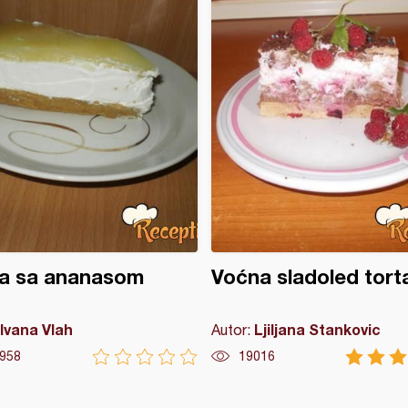
ta sa ananasom
Voćna sladoled tort
Ivana Vlah
Ljiljana Stankovic
Autor:
958
19016