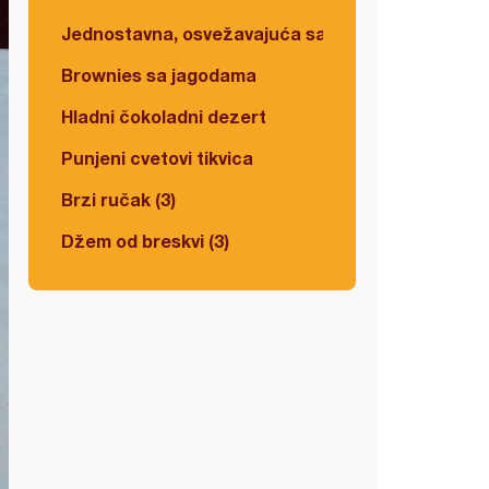
Jednostavna, osvežavajuća salata
Brownies sa jagodama
Hladni čokoladni dezert
Punjeni cvetovi tikvica
Brzi ručak (3)
Džem od breskvi (3)