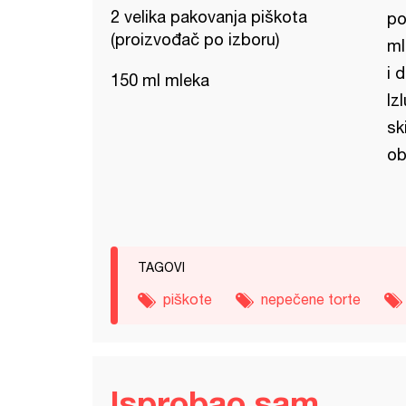
2 velika pakovanja piškota
po
(proizvođač po izboru)
ml
i 
150 ml mleka
Iz
sk
ob
TAGOVI
piškote
nepečene torte
Isprobao sam