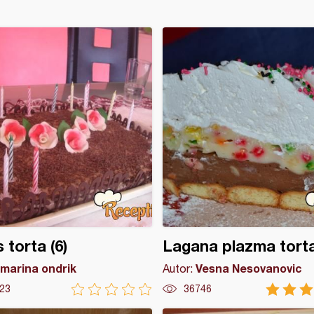
 torta (6)
Lagana plazma tort
marina ondrik
Vesna Nesovanovic
Autor:
23
36746