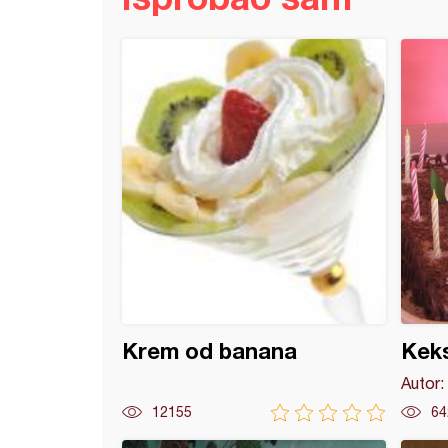
 torta
Krem od banana
Keks
Autor:
12155
64