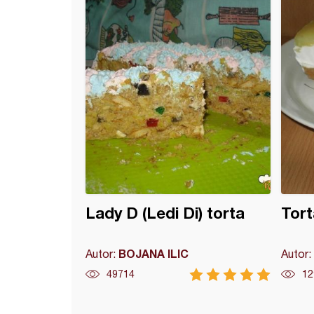
na rođendanska torta
Lady D (Ledi Di) torta
Tor
BOJANA ILIC
Autor:
Autor:
49714
12