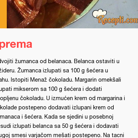
iprema
vojiti žumanca od belanaca. Belanca ostaviti u
ižideru. Žumanca izlupati sa 100 g šećera u
ahu. Istopiti Menaž čokoladu. Margarin omekšali
lupati mikserom sa 100 g šećera i dodati
topljenu čokoladu. U izmućen krem od margarina i
kolade postepeno dodavati izlupani krem od
manaca i šećera. Kada se sjedini u posebnoj
sudi izlupati belanca sa 50 g šećera i dodavati
ugoj smesi varjačom mešati postepeno. Na tacni