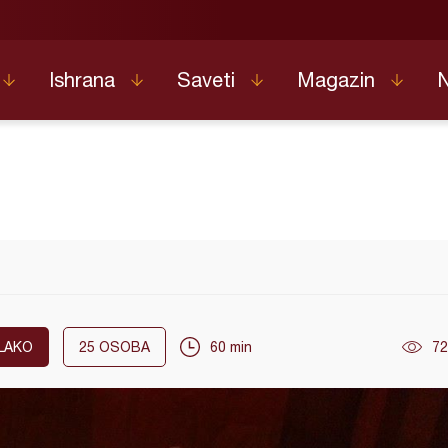
Ishrana
Saveti
Magazin
LAKO
25
OSOBA
60 min
72