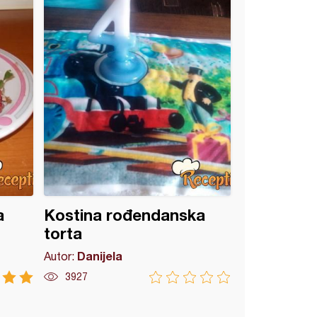
a
Kostina rođendanska
torta
Danijela
Autor:
3927