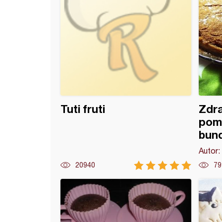
Tuti fruti
Zdra
pom
bun
Autor:
20940
79
 kolač sa jabukama