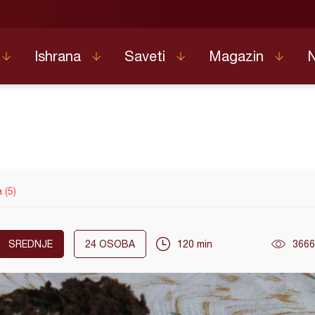
Ishrana
Saveti
Magazin
 (5)
SREDNJE
24
OSOBA
120 min
3666