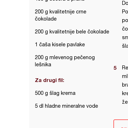
Do
200 g kvalitetnije crne
Po
čokolade
po
čo
200 g kvalitetnije bele čokolade
sm
1 čaša kisele pavlake
šl
200 g mlevenog pečenog
lešnika
Re
ml
Za drugi fil:
br
500 g šlag krema
kr
že
5 dl hladne mineralne vode