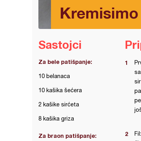
Kremisimo t
Sastojci
Pr
Za bele patišpanje:
Pr
sa
10 belanaca
si
10 kašika šećera
pa
pe
2 kašike sirćeta
jo
8 kašika griza
Fi
Za braon patišpanje: