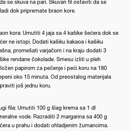
l da se skuva na pari. Skuvan fil ostaviti da se
ladi dok pripremate braon kore.
aon kora: Umutiti 4 jaja sa 4 kašike šećera dok se
ćer ne istopi. Dodati kašiku kakaoa i kašiku
ašna, promešati varjačom i na kraju dodati 3
šike rendane čokolade. Smesu izliti u pleh
ložen papirom za pečenje i peći koru na 180
epeni oko 15 minuta. Od preostalog materijala
praviti još jednu koru.
ugi fila: Umutiti 100 g šlag krema sa 1 dl
neralne vode. Razraditi 2 margarina sa 400 g
ćera u prahu i dodati ohladjenim žumancima.