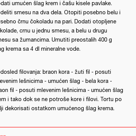
dati umućen šlag krem i čašu kisele pavlake.
deliti smesu na dva dela. Otopiti posebno belu i
sebno črnu čokoladu na pari. Dodati otopljene
kolade, crnu u jednu smesu, a belu u drugu
esu sa žumancima. Umutiti preostalih 400 g
ag krema sa 4 dl mineralne vode.
dosled filovanja: braon kora - žuti fil - posuti
evenim lešnicima - umućen šlag - bela kora -
aon fil - posuti mlevenim lešnicima - umućen šlag
em i tako dok se ne potroše kore i filovi. Tortu po
lji dekorisati ostatkom umućenog šlag krema.