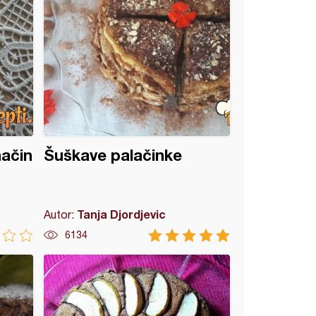
način
Šuškave palačinke
Tanja Djordjevic
Autor:
6134