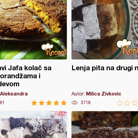
vi Jafa kolač sa
Lenja pita na drugi 
orandžama i
devom
Aleksandra
Milica Zivkovic
Autor:
91
3718