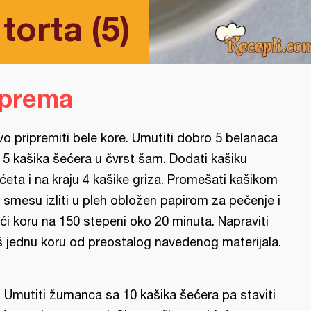
orta (5)
iprema
vo pripremiti bele kore. Umutiti dobro 5 belanaca
 5 kašika šećera u čvrst šam. Dodati kašiku
rćeta i na kraju 4 kašike griza. Promešati kašikom
 smesu izliti u pleh obložen papirom za pečenje i
ći koru na 150 stepeni oko 20 minuta. Napraviti
š jednu koru od preostalog navedenog materijala.
l: Umutiti žumanca sa 10 kašika šećera pa staviti