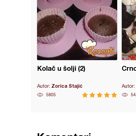
Kolač u šolji (2)
Crno
Zorica Stajić
Autor:
Autor:
5805
54